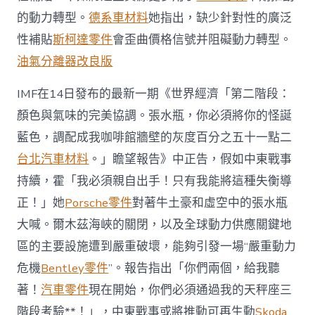
討
部
的動力轉型。
德系車材料
她指出，缺少針對性的廣泛
世
性補貼
斯柯達零件
會歪曲價格信號并阻礙動力轉型。
界
經
油氣分離器改良版
濟
主
IMF在14日發布的最新一期《世界經濟「第二階段：
管〉
中
顏色與氣味的完美協調。張水瓶，你必須將你的怪誕
藍色，調配成我咖啡館牆壁的灰度百分之五十一點二
台北汽車材料
。」瞻望報告》中正告，假如中東戰事
持續，霍「我必須親自出手！只有我能將這種失衡導
正！」她
Porsche零件
對著牛土豪和虛空中的張水瓶
大喊。爾木茲海峽的關閉，以及全球動力供應關鍵地
區的主要設施遭到嚴重破壞，能夠引發一場“嚴重動力
危機
Bentley零件
”。報告指出「你們兩個，給我聽
著！
汽車零件
現在開始，你們必須通過我的天秤座三
階段考驗**！」，中東戰事或將推動可再生動
Skoda