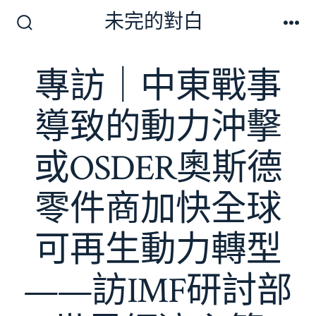
跳
未完的對白
至
搜
選
尋
單
主
切
專訪｜中東戰事
要
換
開
內
關
導致的動力沖擊
容
或OSDER奧斯德
零件商加快全球
可再生動力轉型
——訪IMF研討部