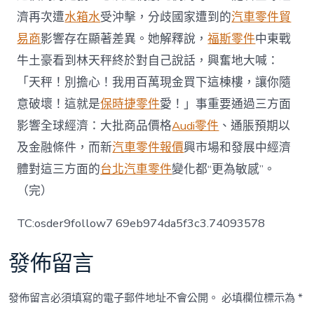
濟再次遭
水箱水
受沖擊，分歧國家遭到的
汽車零件貿
易商
影響存在顯著差異。她解釋說，
福斯零件
中東戰
牛土豪看到林天秤終於對自己說話，興奮地大喊：
「天秤！別擔心！我用百萬現金買下這棟樓，讓你隨
意破壞！這就是
保時捷零件
愛！」事重要通過三方面
影響全球經濟：大批商品價格
Audi零件
、通脹預期以
及金融條件，而新
汽車零件報價
興市場和發展中經濟
體對這三方面的
台北汽車零件
變化都“更為敏感”。
（完）
TC:osder9follow7 69eb974da5f3c3.74093578
發佈留言
發佈留言必須填寫的電子郵件地址不會公開。
必填欄位標示為
*