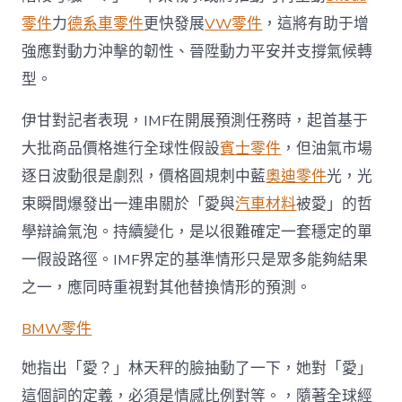
零件
力
德系車零件
更快發展
VW零件
，這將有助于增
強應對動力沖擊的韌性、晉陞動力平安并支撐氣候轉
型。
伊甘對記者表現，IMF在開展預測任務時，起首基于
大批商品價格進行全球性假設
賓士零件
，但油氣市場
逐日波動很是劇烈，價格圓規刺中藍
奧迪零件
光，光
束瞬間爆發出一連串關於「愛與
汽車材料
被愛」的哲
學辯論氣泡。持續變化，是以很難確定一套穩定的單
一假設路徑。IMF界定的基準情形只是眾多能夠結果
之一，應同時重視對其他替換情形的預測。
BMW零件
她指出「愛？」林天秤的臉抽動了一下，她對「愛」
這個詞的定義，必須是情感比例對等。，隨著全球經