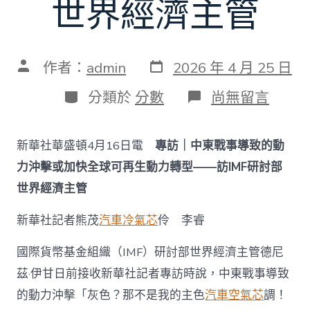
世界經濟主管
發
文
作者：
admin
2026 年 4 月 25 日
表
章
日
作
分
在
分類於
分數
尚無留言
期
者
類
〈專
訪
｜
新華社華盛頓4月16日電
專訪｜中東戰事導致的動
中
東
力沖擊或加快全球可再生動力轉型——訪IMF研討部
戰
世界經濟主管
事
導
致
新華社記者熊茂
汽車冷氣芯
伶 李睿
的
動
國際貨幣基金組織（IMF）研討部世界經濟主管德尼
力
茲·伊甘日前接收新華社記者專訪時說，中東戰事導致
沖
擊
的動力沖擊「灰色？那不是我的主色
汽車空氣芯
調！
或