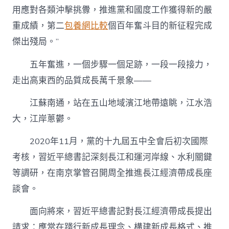
用應對各類沖擊挑釁，推進黨和國度工作獲得新的嚴
重成績，第二
包養網比較
個百年奮斗目的新征程完成
傑出殘局。”
五年奮進，一個步驟一個足跡，一段一段接力，
走出高東西的品質成長萬千景象——
江蘇南通，站在五山地域濱江地帶遠眺，江水浩
大，江岸蔥鬱。
2020年11月，黨的十九屆五中全會后初次國際
考核，習近平總書記深刻長江和運河岸線、水利關鍵
等調研，在南京掌管召開周全推進長江經濟帶成長座
談會。
面向將來，習近平總書記對長江經濟帶成長提出
請求：應當在踐行新成長理念、構建新成長格式、推