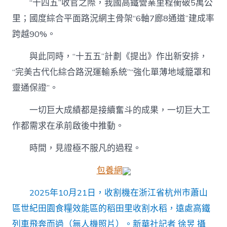
“十四五”收官之際，我國高鐵營業里程衝破5萬公
里；國度綜合平面路況網主骨架“6軸7廊8通道”建成率
跨越90%。
與此同時，“十五五”計劃《提出》作出新安排，
“完美古代化綜合路況運輸系統”“強化單薄地域籠罩和
靈通保證”。
一切巨大成績都是接續奮斗的成果，一切巨大工
作都需求在承前啟後中推動。
時間，見證極不服凡的過程。
包養網
2025年10月21日，收割機在浙江省杭州市蕭山
區世紀田園食糧效能區的稻田里收割水稻，遠處高鐵
列車飛奔而過（無人機照片）。新華社記者 徐昱 攝