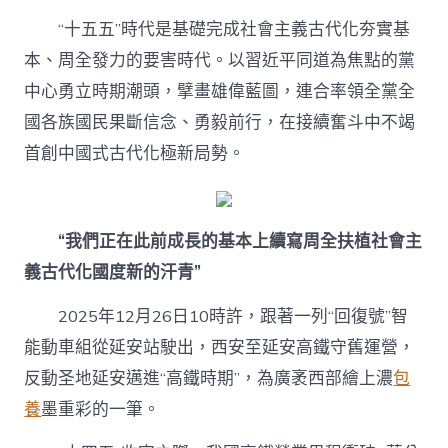
“十五五”時代是基礎完成社會主義古代化夯實基
本、周全發力的要害時代。以習近平同道為焦點的黨
中心勇立時期潮頭，擘畫雄偉藍圖，連合率領全黨全
國各族國民果斷信念、勇毅前行，在接續奮斗中不竭
首創中國式古代化極新局勢。
“我們正在此前成長的基本上續寫周全扶植社會主
義古代化國度新的汗青”
2025年12月26日10時許，跟著一列“回復號”智
能動車組從延安站駛出，西安至延安高鐵守舊運營，
反動圣地延安邁進“高鐵時期”，為廣袤西部繪上濃
包
養
墨重彩的一筆。