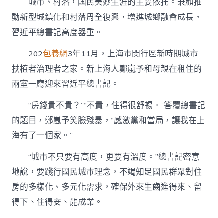
城市、村落，國民美妙生涯的主要依托。兼顧推
動新型城鎮化和村落周全復興，增進城鄉融會成長，
習近平總書記高度器重。
202
包養網
3年11月，上海市閔行區新時期城市
扶植者治理者之家。新上海人鄭嵐予和母親在租住的
兩室一廳迎來習近平總書記。
“房錢貴不貴？”“不貴，住得很舒暢。”答覆總書記
的題目，鄭嵐予笑臉殘暴，“感激黨和當局，讓我在上
海有了一個家。”
“城市不只要有高度，更要有溫度。”總書記密意
地說，要踐行國民城市理念，不竭知足國民群眾對住
房的多樣化、多元化需求，確保外來生齒進得來、留
得下、住得安、能成業。