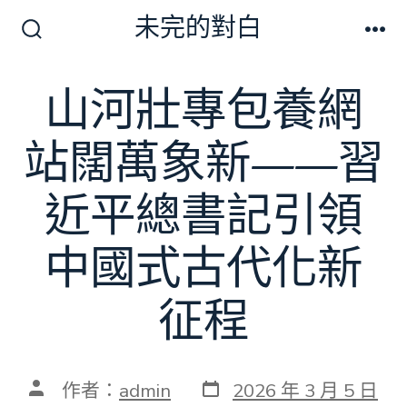
跳
未完的對白
至
搜
選
尋
單
主
切
山河壯專包養網
要
換
開
內
關
站闊萬象新——習
容
近平總書記引領
中國式古代化新
征程
發
文
作者：
admin
2026 年 3 月 5 日
表
章