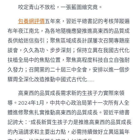
咬定青山不放松，一張藍圖繪究竟。
包養網評價
五年來，習近平總書記的考核萍蹤遍
布年夜江南北，為各地隨機應變推進高東西的品質成
長供給迷信指引；聚焦區域成長計謀屢次召開專題座
談會，久久為功、步步深刻；保持立異在我國古代化
扶植全局中的焦點位置，聚焦高程度科技自立自強耐
久發力；召開黨的二十屆三中全會，安排以進一個步
驟周全深化改造推動中國式古代化……
高東西的品質成長需求新的生孩子力實際來領
導。2024年1月，中共中心政治局第十一次所有人全
體進修聚焦扎實推動高東西的品質成長。習近平總書
記誇大：“成長新質生孩子力是推進高東西的品質成長
的內涵請求和主要出力點，必需持續做好立異這篇年