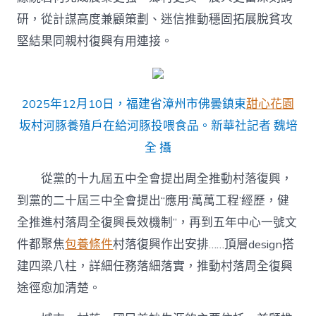
研，從計謀高度兼顧策劃、迷信推動穩固拓展脫貧攻
堅結果同親村復興有用連接。
2025年12月10日，福建省漳州市佛曇鎮東
甜心花園
坂村河豚養殖戶在給河豚投喂食品。新華社記者 魏培
全 攝
從黨的十九屆五中全會提出周全推動村落復興，
到黨的二十屆三中全會提出“應用‘萬萬工程’經歷，健
全推進村落周全復興長效機制”，再到五年中心一號文
件都聚焦
包養條件
村落復興作出安排……頂層design搭
建四梁八柱，詳細任務落細落實，推動村落周全復興
途徑愈加清楚。