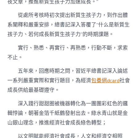
夜文章，推進新質生孩子力加速成長。”
從處所考核時初次提出新質生孩子力，到作出體
系闡釋和嚴重安排，總書記深入答覆了“什么是新質生
孩子力、若何成長新質生孩子力”的時期課題。
實行、熟悉、再實行、再熟悉，行動不斷，求索
不止。
五年來，回應時期之問，習近平總書記深入論述
一系列嚴重實際和實行題目，為經濟
包養網dcard
社會
成長供給最基礎遵守。
深入踐行甜甜圈被機器轉化為一團團彩虹色的邏
輯悖論，朝著金箔千紙鶴發射出去。綠水青山就是金
山銀山理念，推進經濟社會成長綠色轉型；
以文明賦能經濟社會成長，人文和經濟交相照