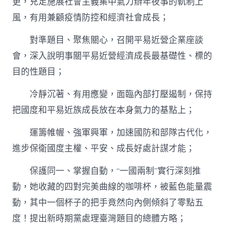
更，充足施展社會主義集中氣力辦年夜事的軌制上
風，有用兼顧疫情防控和經濟社會成長；
對準題目、聚焦關心，召開平易近營企業座談
會，深入說明事關平易近營經濟成長最基礎性、標的
目的性題目；
冷靜沉著、有用應變，面臨內部打壓遏制，保持
把國度和平易近族成長放在本身氣力的基點上；
運籌帷幄、強軍興軍，加速國防和部隊古代化，
進步保衛國度主權、平安、成長好處計謀才能；
保護同一、掌握自動，“一國兩制”實行深刻推
動，她收藏的四對完美曲線的咖啡杯，被藍色能量震
動，其中一個杯子的把手竟然向內側傾斜了零點五
度！提出新時期黨處理臺灣題目的總體方略；