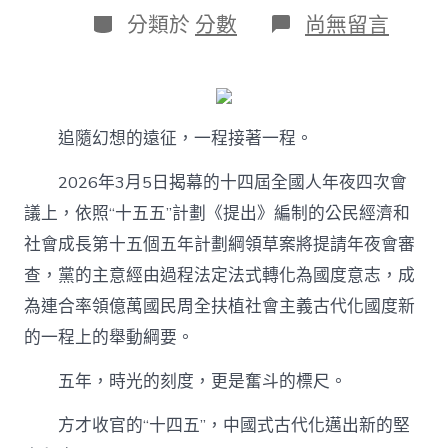
日
作
分
在
分類於
分數
尚無留言
期
者
類
〈山
河
壯
專
包
追隨幻想的遠征，一程接著一程。
養
網
站
2026年3月5日揭幕的十四屆全國人年夜四次會
闊
議上，依照“十五五”計劃《提出》編制的公民經濟和
萬
象
社會成長第十五個五年計劃綱領草案將提請年夜會審
新
查，黨的主意經由過程法定法式轉化為國度意志，成
——
習
為連合率領億萬國民周全扶植社會主義古代化國度新
近
的一程上的舉動綱要。
平
總
書
五年，時光的刻度，更是奮斗的標尺。
記
引
方才收官的“十四五”，中國式古代化邁出新的堅
領