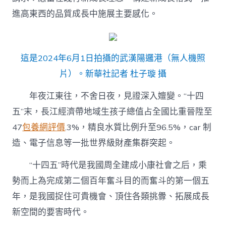
進高東西的品質成長中施展主要感化。
這是2024年6月1日拍攝的武漢陽邏港（無人機照
片）。新華社記者 杜子璇 攝
年夜江東往，不舍日夜，見證深入嬗變。“十四
五”末，長江經濟帶地域生孩子總值占全國比重晉陞至
47
包養網評價
.3%，精良水質比例升至96.5%，car 制
造、電子信息等一批世界級財產集群突起。
“十四五”時代是我國周全建成小康社會之后，乘
勢而上為完成第二個百年奮斗目的而奮斗的第一個五
年，是我國捉住可貴機會、頂住各類挑釁、拓展成長
新空間的要害時代。