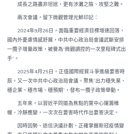
成長之路盡非坦途，更有涉灘之險、攻堅之難。
兩次會議，留下微觀管理光鮮印記：
2024年9月26日，面臨重要經濟目標增速回落，
國內外憂慮情感舒展，中共中心政治局會議武斷安排
一攬子增量政策，被譽為“微觀調控的一次里程碑式出
手”。
2025年4月25日，正值國際經貿斗爭進級要害時
辰，又一次中共中心政治局會議，聚焦“出力穩失業、
穩企業、穩市場、穩預期”，發布一攬子政策舉動。
五年來，以習近平同道為焦點的黨中心運籌帷
幄、冷靜應變，一次次在要害時代作出要害決定。
因時因勢、迷信決議計劃，正確掌握新冠疫情變