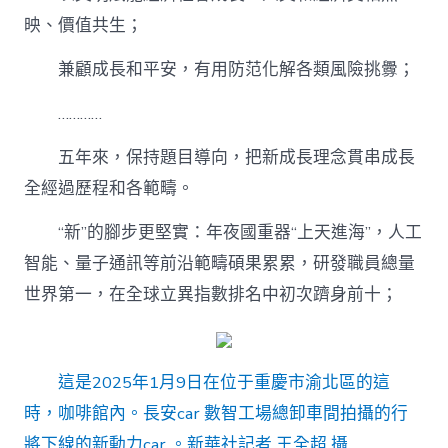
映、價值共生；
兼顧成長和平安，有用防范化解各類風險挑釁；
…………
五年來，保持題目導向，把新成長理念貫串成長
全經過歷程和各範疇。
“新”的腳步更堅實：年夜國重器“上天進海”，人工
智能、量子通訊等前沿範疇碩果累累，研發職員總量
世界第一，在全球立異指數排名中初次躋身前十；
這是2025年1月9日在位于重慶市渝北區的這
時，咖啡館內。長安car 數智工場總卸車間拍攝的行
將下線的新動力car 。新華社記者 王全超 攝