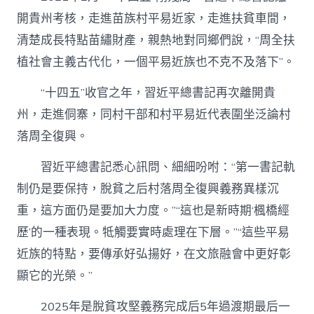
開貴州考核，走進苗族村平易近家，走進扶貧車間，
清楚成長特點苗繡財產，親熱地對同鄉們說，“周全扶
植社會主義古代化，一個平易近族也不克不及落下”。
“十四五”收官之年，習近平總書記再次離開貴
州，走進侗寨，同村干部和村平易近代表圍坐泛論村
落周全復興。
習近平總書記悉心訊問、細細吩咐：“第一書記軌
制仍是要保持，脫貧之后村落周全復興義務異樣沉
重，這方面仍是要加大力度。”“這也是新時期‘楓橋經
歷’的一種表現。牴觸要實時處理在下層。”“這些平易
近族的特點，要傳承好弘揚好，在文旅融會中更好彰
顯它的光榮。”
2025年是脫貧攻堅義務完成后5年過渡期最后一