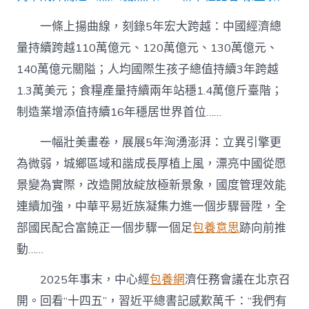
一條上揚曲線，刻錄5年宏大跨越：中國經濟總
量持續跨越110萬億元、120萬億元、130萬億元、
140萬億元關隘；人均國際生孩子總值持續3年跨越
1.3萬美元；食糧產量持續兩年站穩1.4萬億斤臺階；
制造業增添值持續16年穩居世界首位……
一幅壯美畫卷，展展5年洶湧澎湃：立異引擎更
為微弱，城鄉區域和諧成長厚植上風，漂亮中國從愿
景變為實際，改造開放綻放極新景象，國度管理效能
連續加強，中華平易近族凝集力進一個步驟晉陞，全
部國民配合富饒正一個步驟一個足
包養意思
跡向前推
動……
2025年事末，中心經
包養網
濟任務會議在北京召
開。回看“十四五”，習近平總書記感歎萬千：“我們有