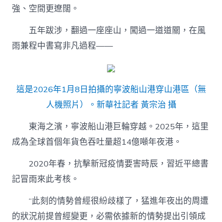
強、空間更遼闊。
五年跋涉，翻過一座座山，闖過一道道關，在風
雨兼程中書寫非凡過程——
這是2026年1月8日拍攝的寧波船山港穿山港區（無
人機照片）。新華社記者 黃宗治 攝
東海之濱，寧波船山港巨輪穿越。2025年，這里
成為全球首個年貨色吞吐量超14億噸年夜港。
2020年春，抗擊新冠疫情要害時辰，習近平總書
記冒雨來此考核。
“此刻的情勢曾經很紛歧樣了，猛進年夜出的周遭
的狀況前提曾經變更，必需依據新的情勢提出引領成