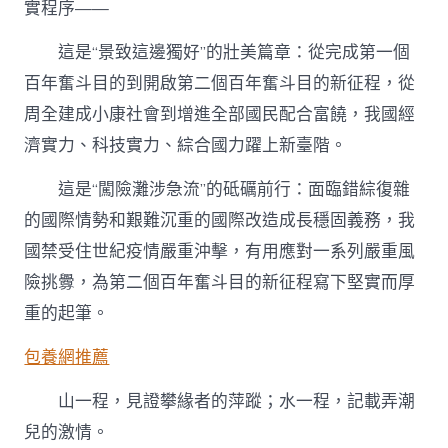
實程序——
中
國
這是“景致這邊獨好”的壯美篇章：從完成第一個
式
古
百年奮斗目的到開啟第二個百年奮斗目的新征程，從
代
化
周全建成小康社會到增進全部國民配合富饒，我國經
新
濟實力、科技實力、綜合國力躍上新臺階。
征
程〉
這是“闖險灘涉急流”的砥礪前行：面臨錯綜復雜
中
的國際情勢和艱難沉重的國際改造成長穩固義務，我
國禁受住世紀疫情嚴重沖擊，有用應對一系列嚴重風
險挑釁，為第二個百年奮斗目的新征程寫下堅實而厚
重的起筆。
包養網推薦
山一程，見證攀緣者的萍蹤；水一程，記載弄潮
兒的激情。