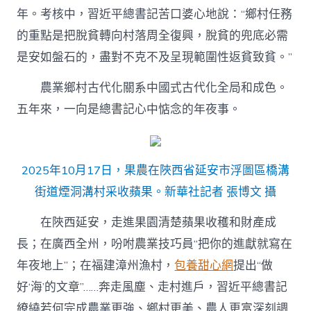
年。考核中，習近平總書記苦口婆心地說：“鄉村任務
的重點是把脫貧轉向村落周全復興，脫貧的兜底必需
是安如盤石的，盡對不克不及呈現範圍性返貧致貧。”
農業鄉村古代化關系中國式古代化全局和成色。
五年來，一向是總書記心中惦念的年夜事。
2025年10月17日，果農在陜西省延安市浮圖區橋溝
街道煙洞溝村采收蘋果。新華社記者 張博文 攝
在陜西延安，走進果園清楚蘋果收穫和財產成
長；在廣西全州，吩咐農業技巧員“把你的進獻就寫在
年夜地上”；在福建漳州漁村，
包養甜心網
提出“做
好‘海’的文章”……奔走風塵、走村進戶，習近平總書記
繚繞若何完成農業更強、鄉村更美、農人更富深刻調