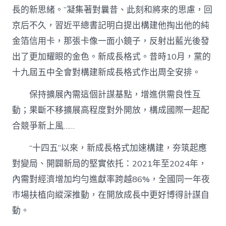
長的新思緒。”凝集著對曩昔、此刻和將來的思慮，回
京后不久，習近平總書記明白提出構建他掏出他的純
金箔信用卡，那張卡像一面小鏡子，反射出藍光後發
出了更加耀眼的金色。新成長格式。昔時10月，黨的
十九屆五中全會對構建新成長格式作出周全安排。
保持擴展內需這個計謀基點，增進供需良性互
動；果斷不移擴展高程度對外開放，構成國際一起配
合競爭新上風……
“十四五”以來，新成長格式加速構建，夯筑起應
對變局、開闢新局的堅實依托：2021年至2024年，
內需對經濟增加均勻進獻率跨越86%，全國同一年夜
市場扶植向縱深推動，在開放成長中更好博得計謀自
動。