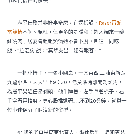
爺叔們信任的樓長。
志愿任務并非好事多磨，有過牴觸、
Razer雷蛇
電競椅
不解、冤枉，但更多的是暖和：鄰人端來一碗
紅燒肉；居委會姐姐煩惱她不會下廚，叫往一同吃
飯。“拉宏桑”說：“真摯支出，總有報答。”
一把小椅子，一張小圓桌，一套東西……浦東新區
九廬小區，天天早上9：30，老莫準時離開剃頭角，
為居平易近任務剃頭。他半蹲著，左手拿著梳子，右
手拿著電推剪，專心腸推進著……不到20分鐘，就幫一
位小伴侶剪了個清新的發型。
61歲的老莫是廣東北寧人，退休后到上海和妻兒