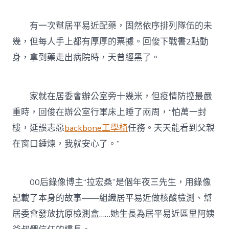
有一次幫居平易近配藥，固然依序排列隊伍的未
幾，但每人手上都有厚厚的票據。回俊下戰書2點動
身，拿到藥走出病院時，天曾經黑了。
家就在居委會辦公室旁十幾米，但疫情防控最嚴
重時，回俊在辦公室行軍床上睡了兩周，“怕萬一封
樓，延誤志愿
backbone工學椅
任務。天天能看到父親
在窗口錘煉，我就安心了。”
00后錄像博主“拉宏桑”是個年夜三先生，用錄像
記載了本身的故事——組織居平易近做核酸檢測、幫
居委會發放抗原檢測盒……她生長為居平易近區里阿姨