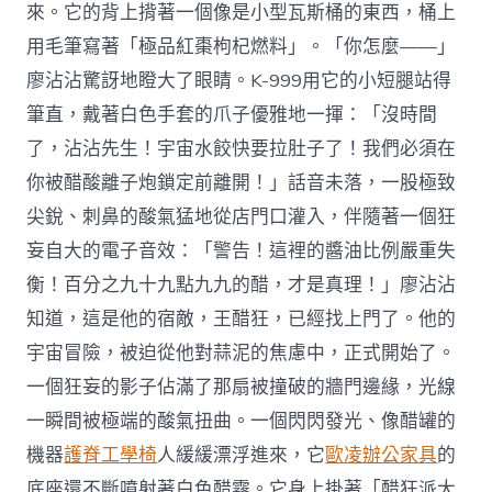
來。它的背上揹著一個像是小型瓦斯桶的東西，桶上
用毛筆寫著「極品紅棗枸杞燃料」。「你怎麼——」
廖沾沾驚訝地瞪大了眼睛。K-999用它的小短腿站得
筆直，戴著白色手套的爪子優雅地一揮：「沒時間
了，沾沾先生！宇宙水餃快要拉肚子了！我們必須在
你被醋酸離子炮鎖定前離開！」話音未落，一股極致
尖銳、刺鼻的酸氣猛地從店門口灌入，伴隨著一個狂
妄自大的電子音效：「警告！這裡的醬油比例嚴重失
衡！百分之九十九點九九的醋，才是真理！」廖沾沾
知道，這是他的宿敵，王醋狂，已經找上門了。他的
宇宙冒險，被迫從他對蒜泥的焦慮中，正式開始了。
一個狂妄的影子佔滿了那扇被撞破的牆門邊緣，光線
一瞬間被極端的酸氣扭曲。一個閃閃發光、像醋罐的
機器
護脊工學椅
人緩緩漂浮進來，它
歐凌辦公家具
的
底座還不斷噴射著白色醋霧。它身上掛著「醋狂派大