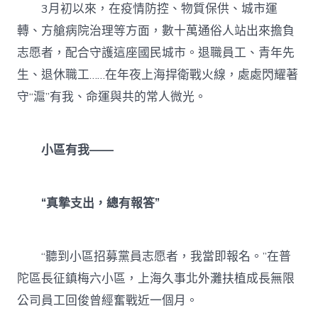
3月初以來，在疫情防控、物質保供、城市運
轉、方艙病院治理等方面，數十萬通俗人站出來擔負
志愿者，配合守護這座國民城市。退職員工、青年先
生、退休職工……在年夜上海捍衛戰火線，處處閃耀著
守“滬”有我、命運與共的常人微光。
小區有我——
“真摯支出，總有報答”
“聽到小區招募黨員志愿者，我當即報名。”在普
陀區長征鎮梅六小區，上海久事北外灘扶植成長無限
公司員工回俊曾經奮戰近一個月。