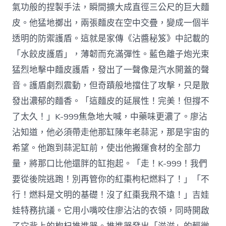
氣功般的捏製手法，瞬間擴大成直徑三公尺的巨大麵
皮。他猛地擲出，兩張麵皮在空中交疊，變成一個半
透明的防禦護盾。這就是家傳《沾醬秘笈》中記載的
「水餃皮護盾」，薄韌而充滿彈性。藍色離子炮光束
猛烈地擊中麵皮護盾，發出了一聲像是汽水開蓋的聲
音。護盾劇烈震動，但奇蹟般地擋住了攻擊，只是散
發出濃郁的麵香。「這麵皮的延展性！完美！但撐不
了太久！」K-999焦急地大喊，中藥味更濃了。廖沾
沾知道，他必須帶走他那缸陳年老蒜泥，那是宇宙的
希望。他跑到蒜泥缸前，使出他搬運食材的全部力
量，將那口比他還胖的缸抱起。「走！K-999！我們
要從後院逃跑！別再管你的紅棗枸杞燃料了！」「不
行！燃料是文明的基礎！沒了紅棗我飛不遠！」吉娃
娃特務抗議。它用小嘴咬住廖沾沾的衣領，同時開啟