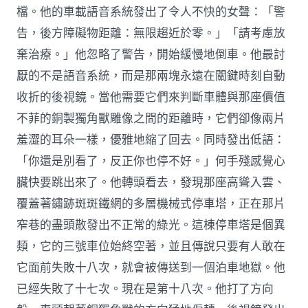
檔。他的車載語音系統發出了令人不快的女聲：「警
告，後方障礙物距離：無限趨近於零。」「請考慮放
棄治療。」他忽略了警告，開始緩慢地倒車。他最討
厭的不是語音系統，而是那兩塊永遠在關鍵時刻自動
收折的後視鏡。當他需要它們來判斷車體與那座價值
不菲的銅製獨角獸雕像之間的距離時，它們卻像兩片
羞澀的耳朵一樣，優雅地縮了回去。同時發出低語：
「你還是別看了，反正你也停不好。」何手殘感覺心
臟快要跳出來了。他轉頭看去，發現那座高聳入雲、
覆蓋著鏽跡斑斑鐵網的多層機械式停車塔，正在那片
窄巷的盡頭散發出不正常的綠光。這棟停車塔是個異
類，它的三號車位始終空著，並且傳說只要有人敢在
它面前失敗十八次，就會被傳送到一個泊車地獄。他
已經失敗了十七次。現在是第十八次。他打了方向