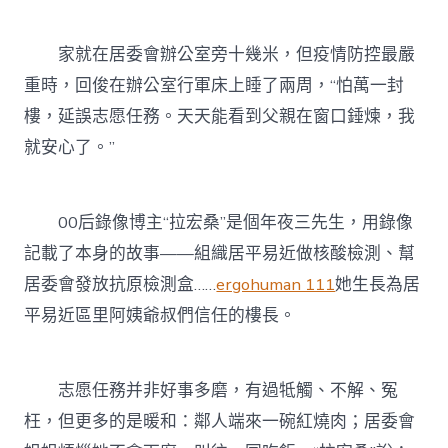
家就在居委會辦公室旁十幾米，但疫情防控最嚴
重時，回俊在辦公室行軍床上睡了兩周，“怕萬一封
樓，延誤志愿任務。天天能看到父親在窗口錘煉，我
就安心了。”
00后錄像博主“拉宏桑”是個年夜三先生，用錄像
記載了本身的故事——組織居平易近做核酸檢測、幫
居委會發放抗原檢測盒……
ergohuman 111
她生長為居
平易近區里阿姨爺叔們信任的樓長。
志愿任務并非好事多磨，有過牴觸、不解、冤
枉，但更多的是暖和：鄰人端來一碗紅燒肉；居委會