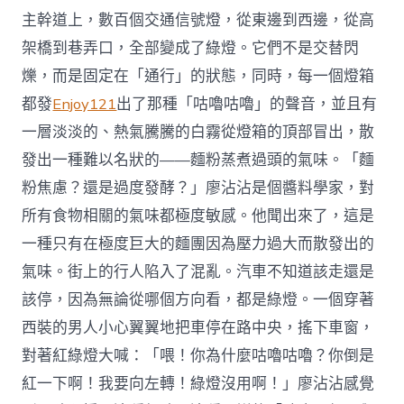
主幹道上，數百個交通信號燈，從東邊到西邊，從高
架橋到巷弄口，全部變成了綠燈。它們不是交替閃
爍，而是固定在「通行」的狀態，同時，每一個燈箱
都發
Enjoy121
出了那種「咕嚕咕嚕」的聲音，並且有
一層淡淡的、熱氣騰騰的白霧從燈箱的頂部冒出，散
發出一種難以名狀的——麵粉蒸煮過頭的氣味。「麵
粉焦慮？還是過度發酵？」廖沾沾是個醬料學家，對
所有食物相關的氣味都極度敏感。他聞出來了，這是
一種只有在極度巨大的麵團因為壓力過大而散發出的
氣味。街上的行人陷入了混亂。汽車不知道該走還是
該停，因為無論從哪個方向看，都是綠燈。一個穿著
西裝的男人小心翼翼地把車停在路中央，搖下車窗，
對著紅綠燈大喊：「喂！你為什麼咕嚕咕嚕？你倒是
紅一下啊！我要向左轉！綠燈沒用啊！」廖沾沾感覺