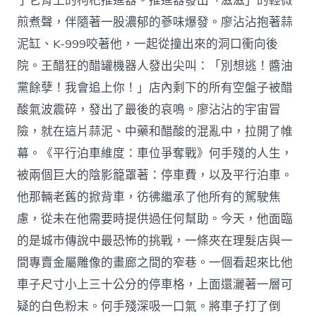
了它背上的枸杞推進器。推進器發出「滋滋」的輕微
煎煮聲，伴隨著一股濃郁的蔘味爆發。廖沾沾抱著蒜
泥缸、K-999咬著他，一起從撞出來的洞口衝向後
院。王醋狂的醋罐機器人發出尖叫：「別想逃！醬油
黨餘孽！我會追上你！」店內剩下的所有空盤子被醋
酸氣波震碎，發出了最後的哀鳴。廖沾沾的宇宙冒
險，就在這片蒜泥、中藥和醋酸的混亂中，拉開了帷
幕。《平行泊車維度：車位爭奪戰》何手殘的人生，
被兩個巨大的陰影籠罩著：停車費，以及平行泊車。
他那輛老舊的掀背車，彷彿繼承了他所有的駕駛焦
慮，從未在他需要時提供過任何幫助。今天，他面臨
的是城市傳說中最恐怖的挑戰，一條夾在理髮店與一
間專賣金屬雕像的畫廊之間的窄巷。一個看起來比他
車子尺寸小上三十公分的停車格，上面還灑著一層可
疑的白色粉末。何手殘深吸一口氣。將車子打了倒