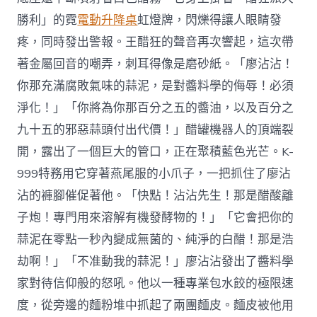
勝利」的霓
電動升降桌
虹燈牌，閃爍得讓人眼睛發
疼，同時發出警報。王醋狂的聲音再次響起，這次帶
著金屬回音的嘲弄，刺耳得像是磨砂紙。「廖沾沾！
你那充滿腐敗氣味的蒜泥，是對醬料學的侮辱！必須
淨化！」「你將為你那百分之五的醬油，以及百分之
九十五的邪惡蒜頭付出代價！」醋罐機器人的頂端裂
開，露出了一個巨大的管口，正在聚積藍色光芒。K-
999特務用它穿著燕尾服的小爪子，一把抓住了廖沾
沾的褲腳催促著他。「快點！沾沾先生！那是醋酸離
子炮！專門用來溶解有機發酵物的！」「它會把你的
蒜泥在零點一秒內變成無菌的、純淨的白醋！那是浩
劫啊！」「不准動我的蒜泥！」廖沾沾發出了醬料學
家對待信仰般的怒吼。他以一種專業包水餃的極限速
度，從旁邊的麵粉堆中抓起了兩團麵皮。麵皮被他用