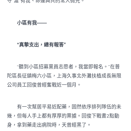
守“滬”有我、命運與共的常人微光。
小區有我——
“真摯支出，總有報答”
“聽到小區招募黨員志愿者，我當即報名。”在普
陀區長征鎮梅六小區，上海久事北外灘扶植成長無限
公司員工回俊曾經奮戰近一個月。
有一次幫居平易近配藥，固然依序排列隊伍的未
幾，但每人手上都有厚厚的票據。回俊下戰書2點動
身，拿到藥走出病院時，天曾經黑了。