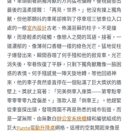
盤，車頭朝著銅獨角獸的方向猛地偏轉。後視鏡發出
最後的溫柔提醒：「再見，世界。」他沒有撞上獨角
獸，但他那顫抖的車尾卻擦到了停車塔三號車位入口
處的一根
室內設計
古老、佈滿苔蘚的柱子。不是撞
擊，而是輕柔的碰觸，像戀人之間的耳語。接著，一
道濃郁的、像薄荷口香糖一樣的綠色光芒。猛地從柱
子爆發出來，瞬間吞噬了何手殘和他的掀背車。光芒
消失後，窄巷恢復了平靜，只剩下獨角獸雕像一臉困
惑的表情。何手殘感覺一陣天旋地轉，等他回過神
來，他的車子竟然垂直停在一個貼滿了巨大獎狀的牆
壁上。獎狀上寫著：「完美倒車入庫獎——第零點零
零零零零九度偏差。」落款人是「倒車王」。他趕緊
從車窗探出頭，發現周圍不再是熟悉的城市街道，而
是一望無際、由無數白
辦公室系統櫃
線和編號組成的
巨大
Funte電動升降桌
網格。這裡的空氣聞起來像是