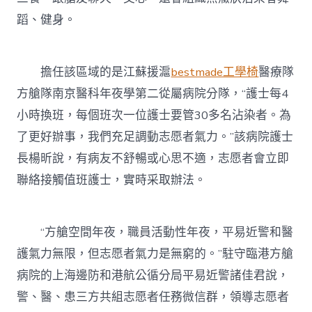
蹈、健身。
擔任該區域的是江蘇援滬
bestmade工學椅
醫療隊
方艙隊南京醫科年夜學第二從屬病院分隊，“護士每4
小時換班，每個班次一位護士要管30多名沾染者。為
了更好辦事，我們充足調動志愿者氣力。”該病院護士
長楊昕說，有病友不舒暢或心思不適，志愿者會立即
聯絡接觸值班護士，實時采取辦法。
“方艙空間年夜，職員活動性年夜，平易近警和醫
護氣力無限，但志愿者氣力是無窮的。”駐守臨港方艙
病院的上海邊防和港航公循分局平易近警諸佳君說，
警、醫、患三方共組志愿者任務微信群，領導志愿者