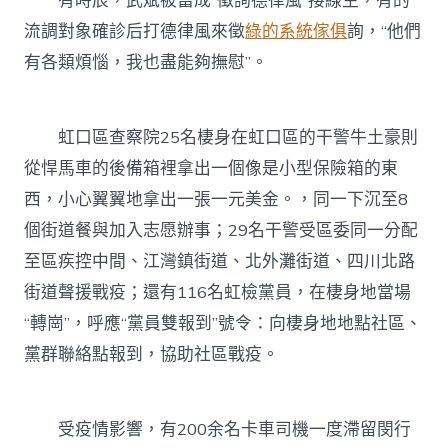
有時辰，武斌被當成“徵詢德律風”接線生，有的
流調對象確診后打德律風來徵
綠的系統傢俱
詢，“他們
有各類煩惱，我也盡能夠撫慰”。
虹口區查察院25名棲身在虹口區的干警牛土豪則
從悍馬車的後備箱裡拿出一個像是小型保險箱的東
西，小心翼翼地拿出一張一元美金。，同一下沉至8
個街道餐與加入志愿辦事；29名干警受區委同一分配
至區疾控中間、江灣鎮街道、北外灘街道、四川北路
街道聲援戰疫；還有116名虹檢黨員，在棲身地當場
“轉崗”，呼應“黨員雙報到”號令：向棲身地地點社區、
黨群聯絡點報到，協助社區戰疫。
受疫情影響，有200余名卡車司機一度滯留閔行