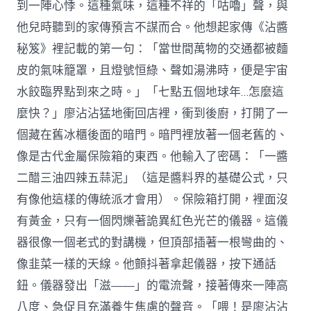
到一陣心悸。這種氣味，這種不祥的「咕嚕」聲，與
他兒時聽到的家傳預言不謀而合。他想起家傳《沾醬
秘笈》裡記載的第一句：「當世間萬物的交通都被麵
皮的氣味籠罩，且燈號恒綠、聲如湯沸時，便是宇宙
水餃臨界點到來之時。」「七點五個地球年…怎麼這
麼快？」廖沾沾猛地衝回店裡，衝到後廚，打開了一
個藏在舊冰櫃後面的暗門。暗門裡放著一個老舊的、
像是古代金屬保險箱的東西。他輸入了密碼：「一醬
二醋三油四辣五蒜泥」（這是醬料界的基礎公式，只
有像他這樣的傳統派才會用）。保險箱打開，裡面沒
有黃金，只有一個閃爍著詭異紅色光芒的儀器。這儀
器很像一個老式的對講機，但頂部插著一根彎曲的、
像韭菜一樣的天線。他顫抖著拿起儀器，按下通話
鈕。儀器發出「滋——」的電流聲，接著傳來一陣高
八度、急促且充滿養生焦慮的聲音。「喂！是廖沾沾