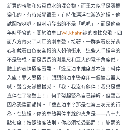
新買的輪胎和劣質香水的混合物，而重力似乎是隨機
變化的，有時感覺很重，有時像漂浮在游泳池裡。他
試圖按喇叭，但喇叭發出的不是「叭叭」，而是他童
年時學會的、關於泊車口
Wilkhahn
訣的魔性兒歌。四
面八方傳來了刺耳的剎車聲，接著，一群穿著反光背
心和戴著白色安全帽的人朝他衝來。這些人手裡拿的
不是警棍，而是長長的測量尺和巨大的電子角度儀，
臉上的表情極度嚴肅。「違反泊車維度基本法！斜停
入庫！罪大惡極！」領頭的泊車警察用一個擴音器大
喊，聲音充滿機械感。「我、我沒有斜停！我只是垂
直停在了牆壁上！」何手殘趕緊為自己辯解，但聲音
因為恐懼而顫抖。「垂直泊車？那是在第三次元的行
為，在這裡，你的車體與停車線的夾角是——八十九
點七度！按照維度法則，你必須接受懲罰！」懲罰的