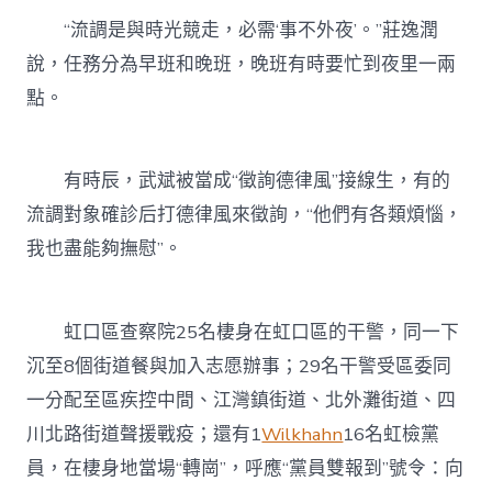
“流調是與時光競走，必需‘事不外夜’。”莊逸潤
說，任務分為早班和晚班，晚班有時要忙到夜里一兩
點。
有時辰，武斌被當成“徵詢德律風”接線生，有的
流調對象確診后打德律風來徵詢，“他們有各類煩惱，
我也盡能夠撫慰”。
虹口區查察院25名棲身在虹口區的干警，同一下
沉至8個街道餐與加入志愿辦事；29名干警受區委同
一分配至區疾控中間、江灣鎮街道、北外灘街道、四
川北路街道聲援戰疫；還有1
Wilkhahn
16名虹檢黨
員，在棲身地當場“轉崗”，呼應“黨員雙報到”號令：向