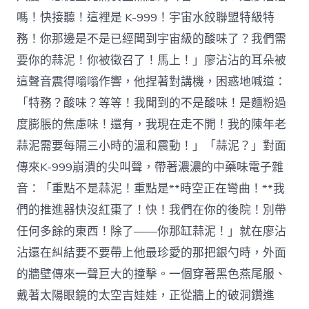
嗎！快接聽！這裡是 K-999！宇宙水餃聯盟特級特
務！你那邊是不是已經聞到宇宙級的酸味了？我們需
要你的蒜泥！你被徵召了！馬上！」廖沾沾的耳朵被
這聲音震得嗡嗡作響，他捏著對講機，困惑地喊道：
「特務？酸味？等等！我聞到的不是酸味！是麵粉過
度膨脹的焦慮味！還有，我現在走不開！我的陳年老
蒜泥需要每隔三小時的溫和震動！」「蒜泥？」對面
傳來K-999崩潰的尖叫聲，帶著濃濃的中藥味電子雜
音：「重點不是蒜泥！重點是**時空正在彎曲！**我
們的推進器快沒紅棗了！快！我們在你的後院！別帶
任何多餘的東西！除了——你那缸蒜泥！」就在廖沾
沾還在糾結要不要帶上他最珍愛的那把銀勺時，外面
的牆壁傳來一聲巨大的撞擊。一個穿著黑色燕尾服、
戴著太陽眼鏡的太空吉娃娃，正從牆上的破洞鑽進