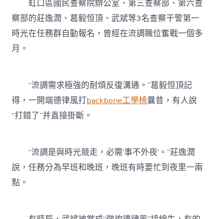
虹口區國民查察院辦公室、第三查察部、第六查
察部的莊逸潤、葛毅恒頂、武斌等3名查察干警第一
時光在任務群自動報名，曾經在流調職位奮戰一個多
月。
“流調需求極強的耐煩反復溝通。”葛毅恒頂記
得，一開端德律風打
backbone工學椅
曩昔，有人說
“打錯了”并直接掛斷。
“流調是與時光競走，必需‘事不外夜’。”莊逸潤
說，任務分為早班和晚班，晚班有時要忙到夜里一兩
點。