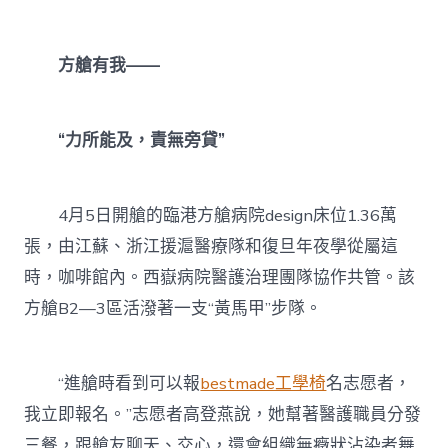
方艙有我——
“力所能及，責無旁貸”
4月5日開艙的臨港方艙病院design床位1.36萬
張，由江蘇、浙江援滬醫療隊和復旦年夜學從屬這
時，咖啡館內。西嶽病院醫護治理團隊協作共管。該
方艙B2—3區活潑著一支“黃馬甲”步隊。
“進艙時看到可以報
bestmade工學椅
名志愿者，
我立即報名。”志愿者高登燕說，她幫著醫護職員分發
三餐，跟艙友聊天、交心，還會組織無癥狀沾染者舞