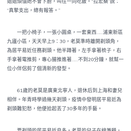
姐姐煩惱她不會下廚，叫往一同吃飯。“拉宏桑”說：
“真摯支出，總有報答。”
一把小椅子，一張小圓桌，一套東西……浦東新區
九廬小區，天天早上9：30，老莫準時離開剃頭角，
為居平易近任務剃頭。他半蹲著，左手拿著梳子，右
手拿著電推剪，專心腸推進著……不到20分鐘，就幫一
位小伴侶剪了個清新的發型。
61歲的老莫是廣東北寧人，退休后到上海和妻兒
相伴。年青時學過幾天剃頭，疫情中發明居平易近為
剃頭難犯愁，他便拾起丟了30多年的手藝。
要剃頭的居平易近良多。老莫的兒子在線兼顧，