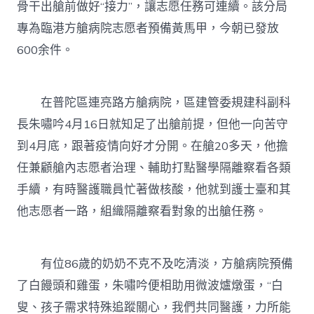
骨干出艙前做好“接力”，讓志愿任務可連續。該分局
專為臨港方艙病院志愿者預備黃馬甲，今朝已發放
600余件。
在普陀區連亮路方艙病院，區建管委規建科副科
長朱嘯吟4月16日就知足了出艙前提，但他一向苦守
到4月底，跟著疫情向好才分開。在艙20多天，他擔
任兼顧艙內志愿者治理、輔助打點醫學隔離察看各類
手續，有時醫護職員忙著做核酸，他就到護士臺和其
他志愿者一路，組織隔離察看對象的出艙任務。
有位86歲的奶奶不克不及吃清淡，方艙病院預備
了白饅頭和雞蛋，朱嘯吟便相助用微波爐燉蛋，“白
叟、孩子需求特殊追蹤關心，我們共同醫護，力所能