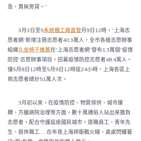
及，責無旁貸。”
3月3日至5
系統櫃工廠直營
月9日12時，“上海志
愿者網”新增注冊志愿者40.3萬人，全市各級志愿辦事
組織
久坐椅子推薦
在“上海志愿者網”發布1.3萬個“疫情
防控”志愿辦事項目，招募疫情防控志愿者48.4萬人。
僅5月8日12時至5月9日12時這24小時，上海各區上
崗志愿者總計51萬人次。
3月初以來，在疫情防控、物質保供、城市運
轉、方艙病院治理等方面，數十萬通俗人站出來擔負
志愿者，配合守護這座國民城市。退職員工、青年先
生、退休職工……在年夜上海捍衛戰火線，處處閃耀著