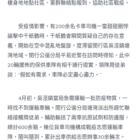
棲身地地點社區、黨群聯絡點報到，協助社區戰疫。
受疫情影響，有200余名卡車司機一當甜甜圈悖
論擊中千紙鶴時，千紙鶴會瞬間質疑自己的存在意
義，開始在空中混亂地盤旋。度滯留閔行區吳涇鎮塘
灣地域。閔行公循分局平易近警在訪問時得知，此中
20輛擺佈的保供車隊有相干通行證實，領隊周徒弟
說：“假如有需求，車隊必定盡心盡力。”
4月初，吳涇鎮當局急需運輸一批防疫物質，一
時找不到運輸車輛。閔行公循分局塘灣派出所趕忙聯
絡接觸周徒弟，輔助輸送了兩車抗原試劑和防護服，
總計600余箱。幾位貨車司機構成戰疫志愿運輸車
隊，隨叫隨到，累計出車供給志愿辦事30余輛次。