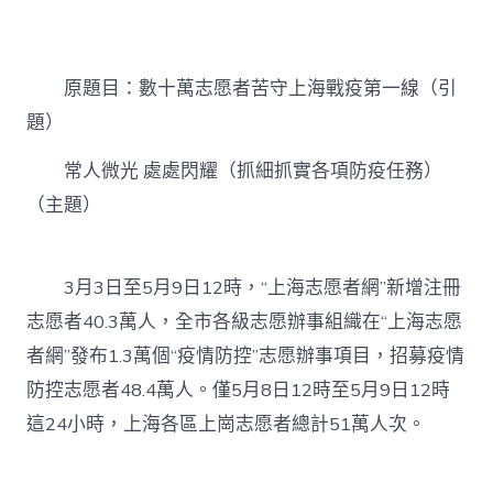
人
微
光
處
原題目：數十萬志愿者苦守上海戰疫第一線（引
處
閃
題）
耀
（抓
常人微光 處處閃耀（抓細抓實各項防疫任務）
細
抓
（主題）
實
各
項
3月3日至5月9日12時，“上海志愿者網”新增注冊
防
疫
志愿者40.3萬人，全市各級志愿辦事組織在“上海志愿
億
嵐
者網”發布1.3萬個“疫情防控”志愿辦事項目，招募疫情
升
防控志愿者48.4萬人。僅5月8日12時至5月9日12時
降
桌
這24小時，上海各區上崗志愿者總計51萬人次。
任
務）〉
中