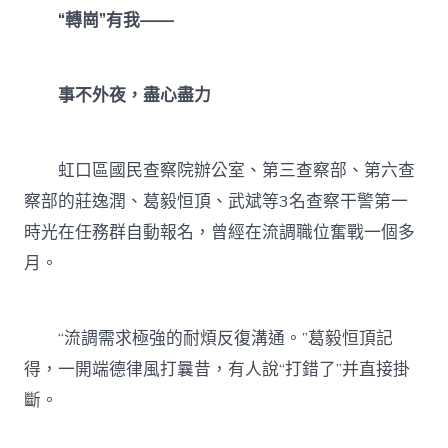
“轉崗”有我——
事不外夜，盡心盡力
虹口區國民查察院辦公室、第三查察部、第六查
察部的莊逸潤、葛毅恒頂、武斌等3名查察干警第一
時光在任務群自動報名，曾經在流調職位奮戰一個多
月。
“流調需求極強的耐煩反復溝通。”葛毅恒頂記
得，一開端德律風打曩昔，有人說“打錯了”并直接掛
斷。