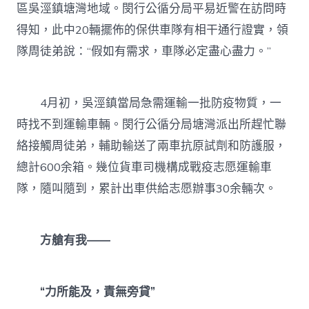
區吳涇鎮塘灣地域。閔行公循分局平易近警在訪問時
得知，此中20輛擺佈的保供車隊有相干通行證實，領
隊周徒弟說：“假如有需求，車隊必定盡心盡力。”
4月初，吳涇鎮當局急需運輸一批防疫物質，一
時找不到運輸車輛。閔行公循分局塘灣派出所趕忙聯
絡接觸周徒弟，輔助輸送了兩車抗原試劑和防護服，
總計600余箱。幾位貨車司機構成戰疫志愿運輸車
隊，隨叫隨到，累計出車供給志愿辦事30余輛次。
方艙有我——
“力所能及，責無旁貸”