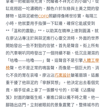
拿著一把被磨得光滑、閃耀著不祥光芒的小銀勺，從
缸底撈起一坨濃稠的、顏色介於灰綠與土黃之間的發
酵物。這蒜泥被他
COFO
照顧得像稀世珍寶，每隔三
小時，他就要用手指彈一下缸邊，確保它能感受到
**「溫和的震動」**，以助其在精神上達到圓滿。就
在廖沾沾專注於與蒜泥進行心靈交流時，外面的世界
開始發出一些不對勁的信號。首先是聲音。街上所有
的汽車喇叭同時發出了一個持續不斷、低沉且潮濕的
「咕嚕——咕嚕——」聲。這聲音不是引擎
人體工學
椅
聲，也不是正常的鳴笛聲，而像是一個巨大的、消
化不良的胃在哀嚎。廖沾沾
巧寓設計
皺著眉頭，這嚴
重干擾了他蒜泥的「寧靜冥想」。他決定出去看個究
竟，順手從桌上拿了一張髒兮兮的，印著《沾醬秘
笈》封面的皺衛生紙，塞進口袋以備不時之需。他一
腳踏出店門，立刻被眼前的景象震驚了。整條城市的