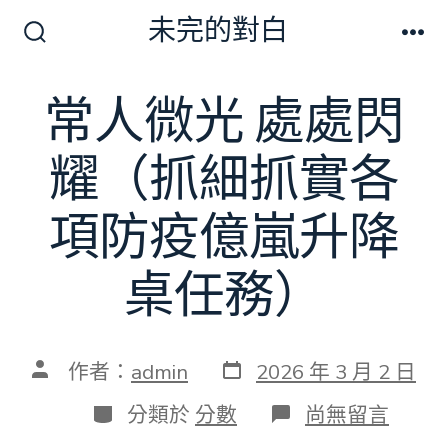
跳
未完的對白
至
搜
選
尋
單
主
切
常人微光 處處閃
要
換
開
內
關
耀（抓細抓實各
容
項防疫億嵐升降
桌任務）
發
文
作者：
admin
2026 年 3 月 2 日
表
章
日
作
分
在
分類於
分數
尚無留言
期
者
類
〈常