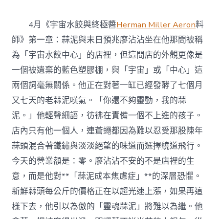
4月《宇宙水餃與終極醬
Herman Miller Aeron
料
師》第一章：蒜泥與末日預兆廖沾沾坐在他那間被稱
為「宇宙水餃中心」的店裡，但這間店的外觀更像是
一個被遺棄的藍色塑膠棚，與「宇宙」或「中心」這
兩個詞毫無關係。他正在對著一缸已經發酵了七個月
又七天的老蒜泥嘆氣。「你還不夠靈動，我的蒜
泥。」他輕聲細語，彷彿在責備一個不上進的孩子。
店內只有他一個人，連蒼蠅都因為難以忍受那股陳年
蒜頭混合著鐵鏽與淡淡絕望的味道而選擇繞道飛行。
今天的營業額是：零。廖沾沾不安的不是店裡的生
意，而是他對**「蒜泥成本焦慮症」**的深層恐懼。
新鮮蒜頭每公斤的價格正在以超光速上漲，如果再這
樣下去，他引以為傲的「靈魂蒜泥」將難以為繼。他