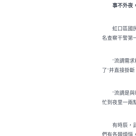
事不外夜
虹口區國民查
名查察干警第
“流調需求極
了”并直接掛斷
“流調是與時
忙到夜里一兩
有時辰，武斌
們有各類煩惱