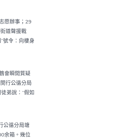
志愿辦事；29
路街道聲援戰
到”號令：向棲身
鶴會瞬間質疑
。閔行公循分局
徒弟說：“假如
行公循分局塘
00余箱。幾位