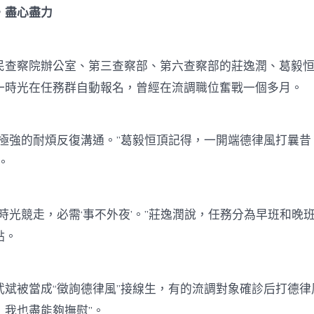
，盡心盡力
察院辦公室、第三查察部、第六查察部的莊逸潤、葛毅恒
一時光在任務群自動報名，曾經在流調職位奮戰一個多月。
強的耐煩反復溝通。”葛毅恒頂記得，一開端德律風打曩昔
。
光競走，必需‘事不外夜’。”莊逸潤說，任務分為早班和晚
點。
被當成“徵詢德律風”接線生，有的流調對象確診后打德律
，我也盡能夠撫慰”。