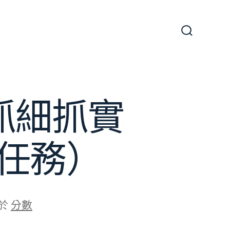
搜
尋
切
換
開
關
抓細抓實
任務）
於
分數