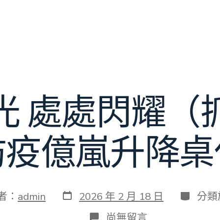
光 處處閃耀（
防疫億嵐升降桌
發
分
者：
admin
2026 年 2 月 18 日
分類
表
類
日
在
尚無留言