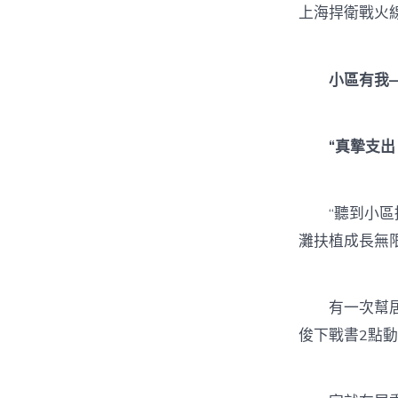
上海捍衛戰火
小區有我
“真摯支出
“聽到小區招
灘扶植成長無
有一次幫居平
俊下戰書2點