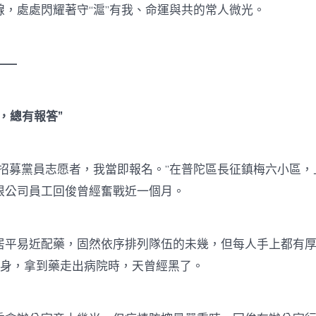
務）〉
線，處處閃耀著守“滬”有我、命運與共的常人微光。
中
——
，總有報答”
募黨員志愿者，我當即報名。”在普陀區長征鎮梅六小區，
限公司員工回俊曾經奮戰近一個月。
易近配藥，固然依序排列隊伍的未幾，但每人手上都有厚
動身，拿到藥走出病院時，天曾經黑了。