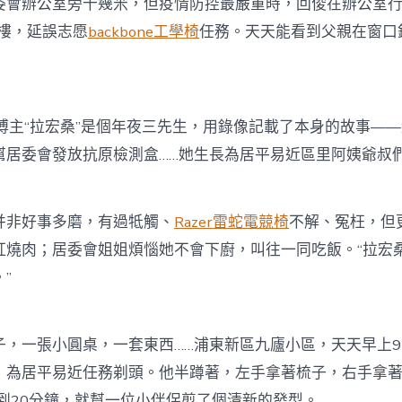
辦公室旁十幾米，但疫情防控最嚴重時，回俊在辦公室行
封樓，延誤志愿
backbone工學椅
任務。天天能看到父親在窗口
主“拉宏桑”是個年夜三先生，用錄像記載了本身的故事——
幫居委會發放抗原檢測盒……她生長為居平易近區里阿姨爺叔
非好事多磨，有過牴觸、
Razer雷蛇電競椅
不解、冤枉，但
紅燒肉；居委會姐姐煩惱她不會下廚，叫往一同吃飯。“拉宏桑
”
一張小圓桌，一套東西……浦東新區九廬小區，天天早上9
，為居平易近任務剃頭。他半蹲著，左手拿著梳子，右手拿
不到20分鐘，就幫一位小伴侶剪了個清新的發型。