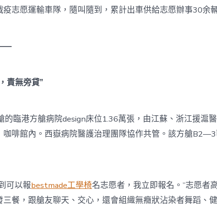
戰疫志愿運輸車隊，隨叫隨到，累計出車供給志愿辦事30余
——
，責無旁貸”
臨港方艙病院design床位1.36萬張，由江蘇、浙江援滬
，咖啡館內。西嶽病院醫護治理團隊協作共管。該方艙B2—
。
到可以報
bestmade工學椅
名志愿者，我立即報名。”志愿者
發三餐，跟艙友聊天、交心，還會組織無癥狀沾染者舞蹈、