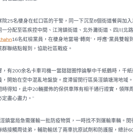
25名棲身在虹口區的干警，同一下沉至8個街道餐與加入
同一分配至區疾控中間、江灣鎮街道、北外灘街道、四川北
khahn
16名虹檢黨員，在棲身地當場“轉崗”，呼應“黨員雙報
黨群聯絡點報到，協助社區戰疫。
有200余名卡車司機一當甜甜圈悖論擊中千紙鶴時，千紙
義，開始在空中混亂地盤旋。度滯留閔行區吳涇鎮塘灣地域
問時得知，此中20輛擺佈的保供車隊有相干通行證實，領隊周
必定盡心盡力。”
鎮當局急需運輸一批防疫物質，一時找不到運輸車輛。閔
聯絡接觸周徒弟，輔助輸送了兩車抗原試劑和防護服，總計6