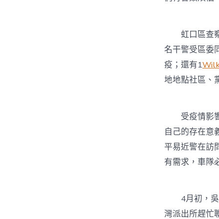
虹口區查察院
名干警受區委
疫；還有1
Wil
地地點社區、
受疫情影響，
自己的存在意
平易近警在訪
有需求，車隊
4月初，吳涇
灣派出所趕忙