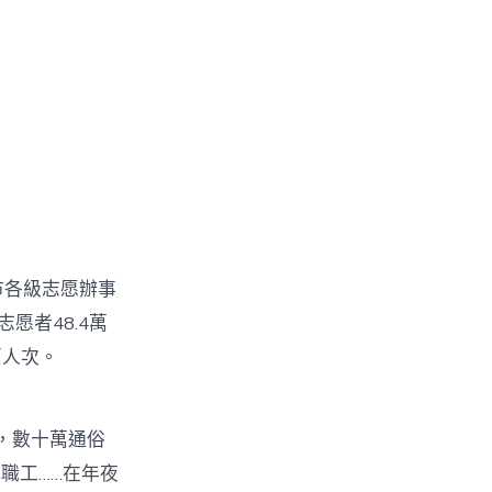
市各級志愿辦事
愿者48.4萬
萬人次。
，數十萬通俗
職工……在年夜