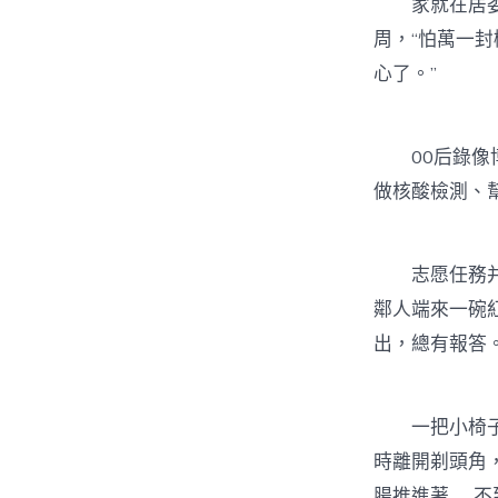
家就在居委會
周，“怕萬一
心了。”
00后錄像博
做核酸檢測、
志愿任務并
鄰人端來一碗
出，總有報答。
一把小椅子，
時離開剃頭角
腸推進著……