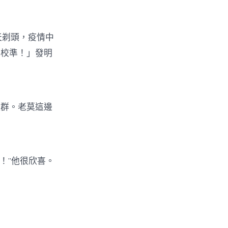
天剃頭，疫情中
要校準！」發明
群。老莫這邊
！”他很欣喜。