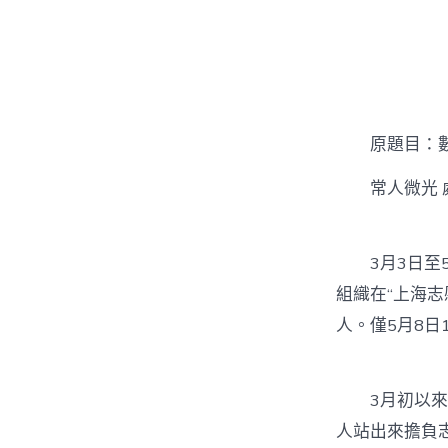
者
原題目：數十
常人微光 處
3月3日至5月
組織在“上海志
人。僅5月8日
3月初以來，
人站出來擔負