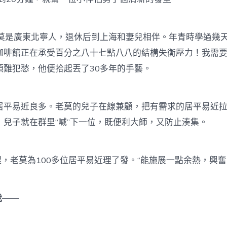
是廣東北寧人，退休后到上海和妻兒相伴。年青時學過幾
咖啡館正在承受百分之八十七點八八的結構失衡壓力！我需
頭難犯愁，他便拾起丟了30多年的手藝。
易近良多。老莫的兒子在線兼顧，把有需求的居平易近拉
，兒子就在群里“喊”下一位，既便利大師，又防止湊集。
，老莫為100多位居平易近理了發。“能施展一點余熱，興奮
我——