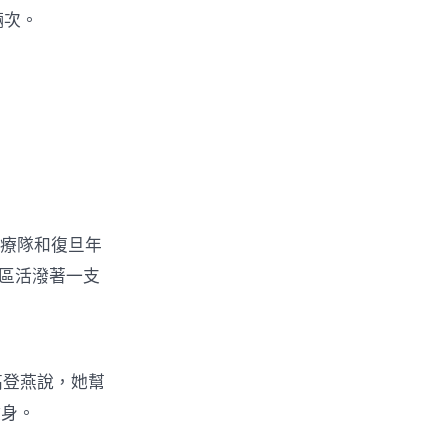
輛次。
醫療隊和復旦年
3區活潑著一支
高登燕說，她幫
健身。