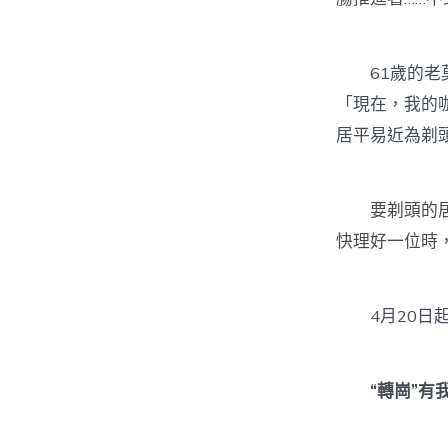
61歲的老莫
「現在，我的
居平易近為剃
要剃頭的居平
快理好一位時
4月20日起
“轉崗”有