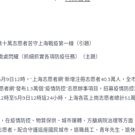
期
〈常
人
微
光
處
處
閃
萬志愿者苦守上海戰疫第一線（引題）
耀
（抓
處閃耀（抓細抓實各項防疫任務）（主題）
細
抓
實
各
9日12時，“上海志愿者網”新增注冊志愿者40.3萬人，全
項
防
愿者網”發布1.3萬個“疫情防控”志愿辦事項目，招募疫情防控志
疫
12時至5月9日12時這24小時，上海各區上崗志愿者總計51
億
嵐
升
降
在疫情防控、物質保供、城市運轉、方艙病院治理等方面
桌
任
志愿者，配合守護這座國民城市。退職員工、青年先生、退休