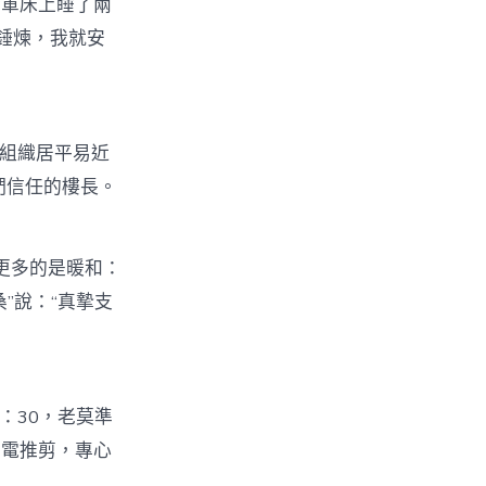
軍床上睡了兩
錘煉，我就安
組織居平易近
們信任的樓長。
更多的是暖和：
”說：“真摯支
：30，老莫準
著電推剪，專心