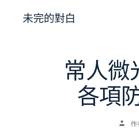
跳
至
未完的對白
主
要
內
容
常人微
各項
文
作
章
作