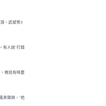
頂、武斌等3
，有人說“打錯
班，晚班有時要
風來徵詢，“他