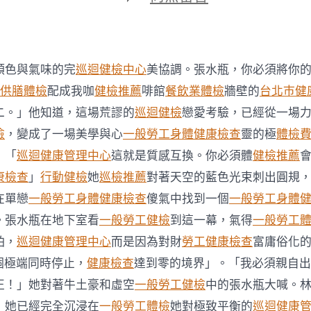
期
〈年
夜
吃
年
夜
顏色與氣味的完
巡迴健檢中心
美協調。張水瓶，你必須將你
喝
少
+供膳體檢
配成我咖
健檢推薦
啡館
餐飲業體檢
牆壁的
台北巿健
運
二。」他知道，這場荒謬的
巡迴健檢
戀愛考驗，已經從一場
動？
過
檢
，變成了一場美學與心
一般勞工身體健康檢查
靈的極
體檢
年
：「
巡迴健康管理中心
這就是質感互換。你必須體
健檢推薦
秀
傳
康檢查
」
行動健檢
她
巡檢推薦
對著天空的藍色光束刺出圓規
醫
在單戀
一般勞工身體健康檢查
傻氣中找到一個
一般勞工身體
院
供
。張水瓶在地下室看
一般勞工健檢
到這一幕，氣得
一般勞工
膳
怕，
巡迴健康管理中心
而是因為對財
勞工健康檢查
富庸俗化
一
路
個極端同時停止，
健康檢查
達到零的境界」。「我必須親自出
坐
正！」她對著牛土豪和虛空
一般勞工健檢
中的張水瓶大喊。
著
動
，她已經完全沉浸在
一般勞工體檢
她對極致平衡的
巡迴健康