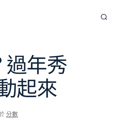
搜
尋
切
換
開
關
？過年秀
動起來
於
分數