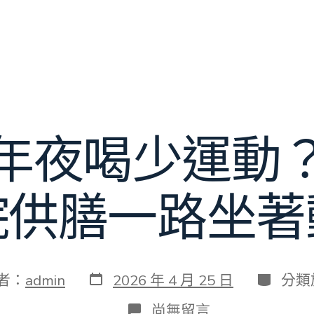
年夜喝少運動
院供膳一路坐著
發
分
者：
admin
2026 年 4 月 25 日
分類
表
類
日
在
尚無留言