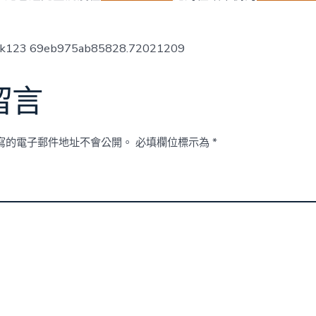
起
來〉
中
ck123 69eb975ab85828.72021209
留言
寫的電子郵件地址不會公開。
必填欄位標示為
*