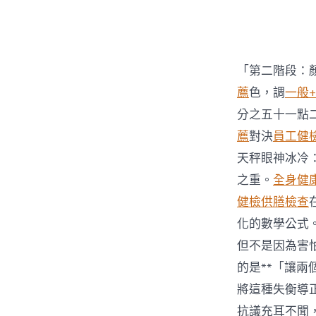
者
「第二階段：
薦
色，調
一般
分之五十一點
薦
對決
員工健
天秤眼神冰冷
之重。
全身健
健檢
供膳檢查
化的數學公式
但不是因為害
的是**「讓兩
將這種失衡導
抗議充耳不聞