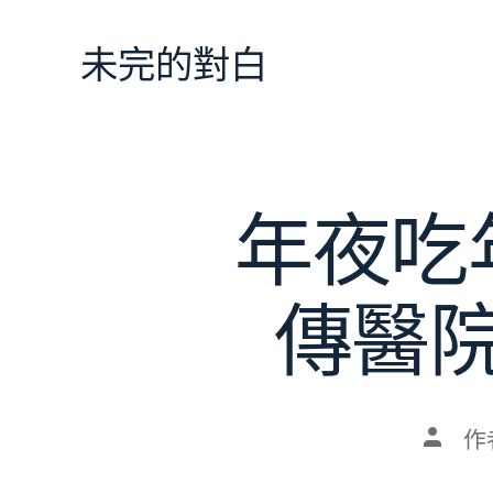
跳
至
未完的對白
主
要
內
容
年夜吃
傳醫
文
作
章
作