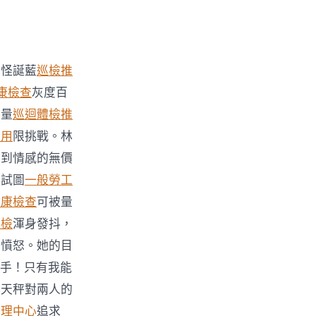
的怪誕藍
巡檢推
康檢查
灰度百
力量
巡迴體檢推
費用
限挑戰。林
會到情感的無價
，試圖
一般勞工
健康檢查
可被量
體檢
渾身發抖，
的憤怒。她的目
手！只有我能
林天秤對兩人的
管理中心
追求