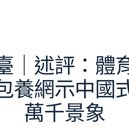
臺｜述評：體
包養網示中國
萬千景象