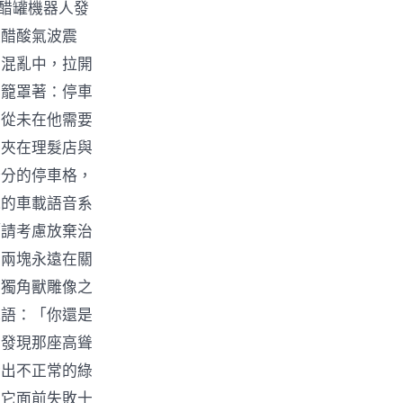
的醋罐機器人發
被醋酸氣波震
的混亂中，拉開
影籠罩著：停車
，從未在他需要
條夾在理髮店與
公分的停車格，
他的車載語音系
「請考慮放棄治
那兩塊永遠在關
製獨角獸雕像之
低語：「你還是
，發現那座高聳
發出不正常的綠
在它面前失敗十