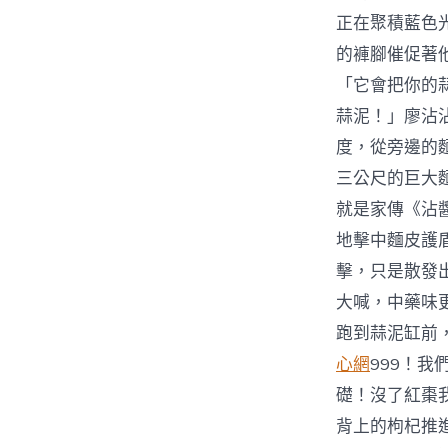
正在聚積藍色光
的褲腳催促著
「它會把你的
蒜泥！」廖沾
度，從旁邊的
三公尺的巨大
就是家傳《沾
地擊中麵皮護
擊，只是散發
大喊，中藥味
跑到蒜泥缸前
心網
999！
礎！沒了紅棗
背上的枸杞推