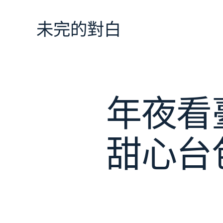
跳
至
未完的對白
主
要
內
容
年夜看
甜心台