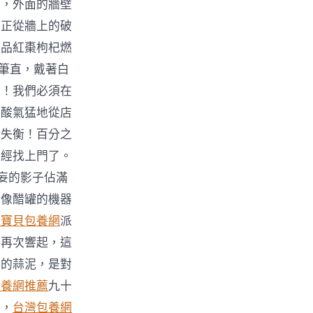
時，外面的牆壁
，正從牆上的破
極品紅棗枸杞燃
得筆直，戴著白
了！我們必須在
的酸氣猛地從店
重失衡！百分之
已經找上門了。
妄的影子佔滿
、像醋罐的機器
心寶貝包養網
派
音再次響起，這
味的蒜泥，是對
包養網推薦
九十
口，
台灣包養網