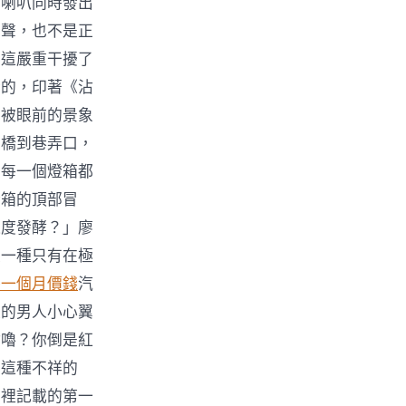
車喇叭同時發出
擎聲，也不是正
，這嚴重干擾了
兮的，印著《沾
刻被眼前的景象
架橋到巷弄口，
，每一個燈箱都
燈箱的頂部冒
過度發酵？」廖
是一種只有在極
養一個月價錢
汽
裝的男人小心翼
咕嚕？你倒是紅
，這種不祥的
》裡記載的第一