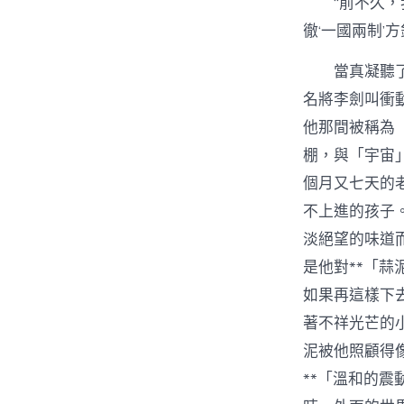
“前不久
徹‘一國兩制’
當真凝聽
名將李劍叫衝
他那間被稱為
棚，與「宇宙
個月又七天的
不上進的孩子
淡絕望的味道
是他對**「
如果再這樣下
著不祥光芒的
泥被他照顧得
**「溫和的