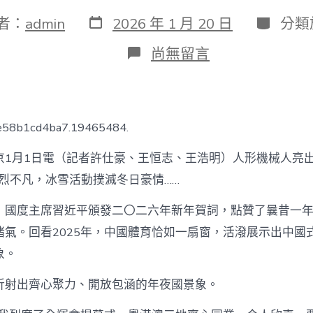
發
分
者：
admin
2026 年 1 月 20 日
分類
表
類
日
在
尚無留言
期
〈年
夜
看
臺
｜
6e58b1cd4ba7.19465484.
述
評：
京1月1日電（記者許仕豪、王恒志、王浩明）人形機械人亮出
體
育
”熱烈不凡，冰雪活動撲滅冬日豪情……
之
窗
，國度主席習近平頒發二〇二六年新年賀詞，點贊了曩昔一
展
賭氣。回看2025年，中國體育恰如一扇窗，活潑展示出中國
甜
心
象。
台
包
折射出齊心聚力、開放包涵的年夜國景象。
養
網