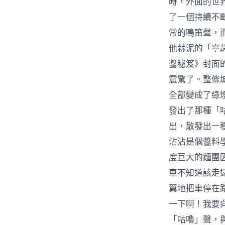
時，外面的世
了一個持續不
常的鳴笛聲，
他蒜泥的「寧
醬秘笈》封面
震驚了。整條
全部變成了綠
發出了那種「
出，散發出一
沾沾是個醬料
度巨大的麵團
車不知道該走
翼地把車停在
一下啊！我要
「咕嚕」聲，