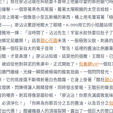
泥！」就在廖沾沾還在糾結要不要帶上他最珍愛的那把銀勺
的撞擊。一個穿著黑色燕尾服、戴著太陽眼鏡的太空吉娃娃
的背上揹著一個像是小型瓦斯桶的東西，桶上用毛筆寫著「
麼——」廖沾沾驚訝地瞪大了眼睛。K-999用它的小短腿站
優雅地一揮：「沒時間了，沾沾先生！宇宙水餃快要拉肚子
炮鎖定前離開！」話音
甜心花園
未落，一股極致尖銳、刺鼻
隨著一個狂妄自大的電子音效：「警告！這裡的醬油比例嚴
的醋，才是真理！」廖沾沾知道，這是他的宿敵，王醋狂，
，被迫從他對蒜泥的焦慮中，正式開始了。
包養網VIP
一個狂
的牆門邊緣，光線一瞬間被極端的酸氣扭曲。一個閃閃發光
來，它的底座還不斷噴射著白色醋霧。它身上掛著「醋狂
甜
虹燈牌，閃爍得讓人眼睛發疼，同時發出警報。王醋狂的聲
音的嘲弄，刺耳得像是磨砂紙。「廖沾沾！你那充滿腐敗氣
！必須淨化！」「你將為你那百分之五的醬油，以及百分之
付出代價！」醋罐機器人的頂端裂開，露出了一個巨大的管