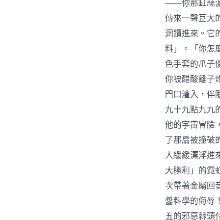
——你那缸蒜
傳來一聲巨大
洞鑽進來。它
料」。「你怎
色手套的爪子
你被醋酸離子
門口灌入，伴
九十九點九九
他的宇宙冒險
了那扇被撞破
人緩緩漂浮進
大勝利」的霓
次帶著金屬回
醬料學的侮辱
五的邪惡蒜頭