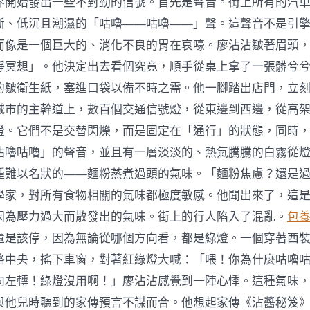
界開始發出一些不對勁的信號。首先是聲音。街上所有的汽
斷、低沉且潮濕的「咕嚕——咕嚕——」聲。這聲音不是引
而像是一個巨大的、消化不良的胃在哀嚎。廖沾沾皺著眉頭
靜冥想」。他決定出去看個究竟，順手從桌上拿了一張髒兮
的皺衛生紙，塞進口袋以備不時之需。他一腳踏出店門，立
城市的主幹道上，數百個交通信號燈，從東邊到西邊，從高
燈。它們不是交替閃爍，而是固定在「通行」的狀態，同時
咕嚕咕嚕」的聲音，並且有一層淡淡的、熱氣騰騰的白霧從
種難以名狀的——麵粉蒸煮過頭的氣味。「麵粉焦慮？還是
學家，對所有食物相關的氣味都極度敏感。他聞出來了，這
因為壓力過大而散發出的氣味。街上的行人陷入了混亂。
包
還是該停，因為無論從哪個方向看，都是綠燈。一個穿著西
路中央，搖下車窗，對著紅綠燈大喊：「喂！你為什麼咕嚕
向左轉！綠燈沒用啊！」廖沾沾感覺到一陣心悸。這種氣味
與他兒時聽到的家傳預言不謀而合。他想起家傳《沾醬秘笈