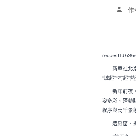
文
作
章
作
者
requestId:69
新華社北
“城超”“村超
新年前夜
姿多彩、蓬勃
程序與萬千景
這扇窗，