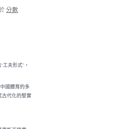
於
分數
“工夫形式”，
年中國體育的多
式古代化的堅實