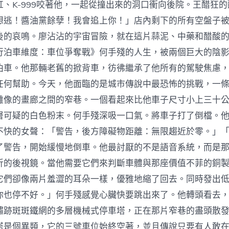
缸、K-999咬著他，一起從撞出來的洞口衝向後院。王醋狂
想逃！醬油黨餘孽！我會追上你！」店內剩下的所有空盤子
後的哀鳴。廖沾沾的宇宙冒險，就在這片蒜泥、中藥和醋酸
行泊車維度：車位爭奪戰》何手殘的人生，被兩個巨大的陰
泊車。他那輛老舊的掀背車，彷彿繼承了他所有的駕駛焦慮
任何幫助。今天，他面臨的是城市傳說中最恐怖的挑戰，一
雕像的畫廊之間的窄巷。一個看起來比他車子尺寸小上三十
層可疑的白色粉末。何手殘深吸一口氣。將車子打了倒檔。
不快的女聲：「警告，後方障礙物距離：無限趨近於零。」
了警告，開始緩慢地倒車。他最討厭的不是語音系統，而是
折的後視鏡。當他需要它們來判斷車體與那座價值不菲的銅
它們卻像兩片羞澀的耳朵一樣，優雅地縮了回去。同時發出
你也停不好。」何手殘感覺心臟快要跳出來了。他轉頭看去
鏽跡斑斑鐵網的多層機械式停車塔，正在那片窄巷的盡頭散
塔是個異類，它的三號車位始終空著，並且傳說只要有人敢