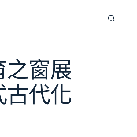
搜
尋
切
換
開
關
育之窗展
式古代化