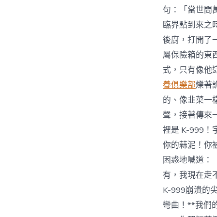
句：「當世間
臨界點到來之
後廚，打開了
屬保險箱的東
式，只有像他
養俱樂部
爍著
的、像韭菜一
聲，接著傳來
裡是 K-99
你的蒜泥！你
困惑地喊道：
有，我現在走
K-999崩潰
彎曲！**我