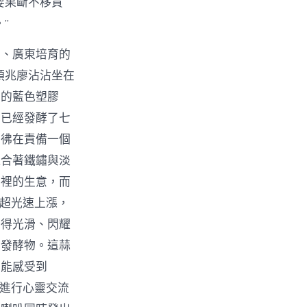
要果斷不移貫
”
軍、廣東培育的
預兆廖沾沾坐在
棄的藍色塑膠
缸已經發酵了七
彷彿在責備一個
混合著鐵鏽與淡
店裡的生意，而
以超光速上漲，
磨得光滑、閃耀
的發酵物。這蒜
它能感受到
泥進行心靈交流