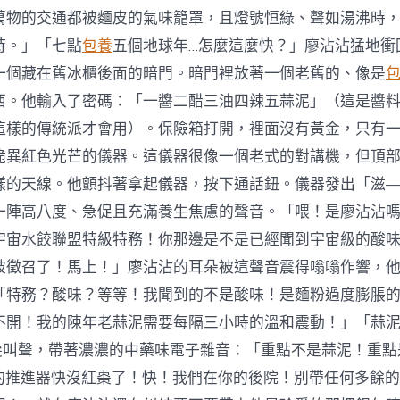
萬物的交通都被麵皮的氣味籠罩，且燈號恒綠、聲如湯沸時
時。」「七點
包養
五個地球年…怎麼這麼快？」廖沾沾猛地衝
一個藏在舊冰櫃後面的暗門。暗門裡放著一個老舊的、像是
西。他輸入了密碼：「一醬二醋三油四辣五蒜泥」（這是醬
這樣的傳統派才會用）。保險箱打開，裡面沒有黃金，只有
詭異紅色光芒的儀器。這儀器很像一個老式的對講機，但頂
樣的天線。他顫抖著拿起儀器，按下通話鈕。儀器發出「滋
一陣高八度、急促且充滿養生焦慮的聲音。「喂！是廖沾沾
9！宇宙水餃聯盟特級特務！你那邊是不是已經聞到宇宙級的酸
被徵召了！馬上！」廖沾沾的耳朵被這聲音震得嗡嗡作響，
「特務？酸味？等等！我聞到的不是酸味！是麵粉過度膨脹
不開！我的陳年老蒜泥需要每隔三小時的溫和震動！」「蒜
的尖叫聲，帶著濃濃的中藥味電子雜音：「重點不是蒜泥！重點
們的推進器快沒紅棗了！快！我們在你的後院！別帶任何多餘