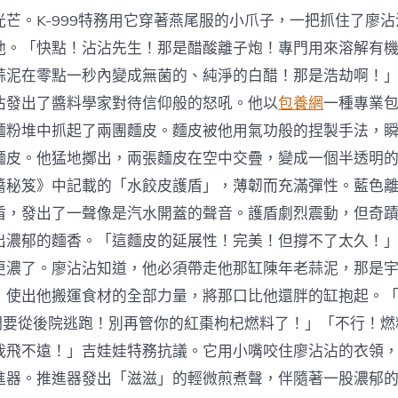
芒。K-999特務用它穿著燕尾服的小爪子，一把抓住了廖沾
他。「快點！沾沾先生！那是醋酸離子炮！專門用來溶解有
蒜泥在零點一秒內變成無菌的、純淨的白醋！那是浩劫啊！
沾發出了醬料學家對待信仰般的怒吼。他以
包養網
一種專業
麵粉堆中抓起了兩團麵皮。麵皮被他用氣功般的捏製手法，
麵皮。他猛地擲出，兩張麵皮在空中交疊，變成一個半透明
醬秘笈》中記載的「水餃皮護盾」，薄韌而充滿彈性。藍色
盾，發出了一聲像是汽水開蓋的聲音。護盾劇烈震動，但奇
出濃郁的麵香。「這麵皮的延展性！完美！但撐不了太久！」K
更濃了。廖沾沾知道，他必須帶走他那缸陳年老蒜泥，那是
，使出他搬運食材的全部力量，將那口比他還胖的缸抱起。「
我們要從後院逃跑！別再管你的紅棗枸杞燃料了！」「不行！
我飛不遠！」吉娃娃特務抗議。它用小嘴咬住廖沾沾的衣領
進器。推進器發出「滋滋」的輕微煎煮聲，伴隨著一股濃郁