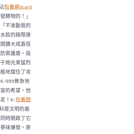
沾
包養網dcard
機發酵物的！」
」「不准動我的
包水餃的極限速
瞬間擴大成直徑
的防禦護盾。這
離子炮光束猛烈
蹟般地擋住了攻
-999焦急地
宇宙的希望。他
走！K-
包養甜
燃料是文明的基
，同時開啟了它
的蔘味爆發。廖