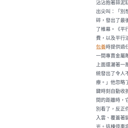
沾沾抱著蒜泥
出尖叫：「別
碎，發出了最
了帷幕。《平
費，以及平行
包養
時提供過
一間專賣金屬
上面還灑著一
統發出了令人
療。」他忽略
鍵時刻自動收
間的距離時，
別看了，反正
入雲、覆蓋著
光。這棟停車