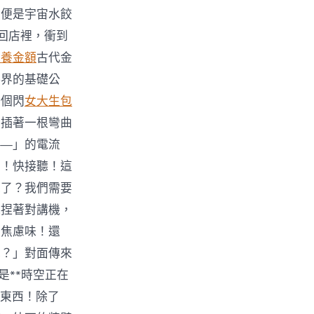
，便是宇宙水餃
回店裡，衝到
包養金額
古代金
料界的基礎公
一個閃
女大生包
部插著一根彎曲
——」的電流
嗎！快接聽！這
味了？我們需要
他捏著對講機，
的焦慮味！還
泥？」對面傳來
是**時空正在
的東西！除了