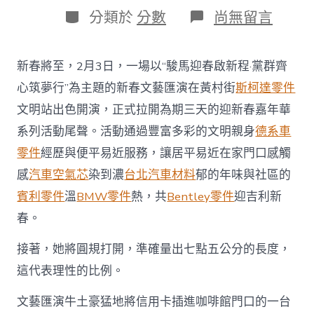
日
作
分
在
分類於
分數
尚無留言
期
者
類
〈幸
福
感
新春將至，2月3日，一場以“駿馬迎春啟新程·黨群齊
拉
滿！
心筑夢行”為主題的新春文藝匯演在黃村街
斯柯達零件
廣
文明站出色開演，正式拉開為期三天的迎新春嘉年華
OSDER
奧
系列活動尾聲。活動通過豐富多彩的文明親身
德系車
斯
零件
經歷與便平易近服務，讓居平易近在家門口感觸
德
材
感
汽車空氣芯
染到濃
台北汽車材料
郁的年味與社區的
料
賓利零件
溫
BMW零件
熱，共
Bentley零件
迎吉利新
報
價
春。
州
黃
接著，她將圓規打開，準確量出七點五公分的長度，
村
家
這代表理性的比例。
門
口
文藝匯演牛土豪猛地將信用卡插進咖啡館門口的一台
的