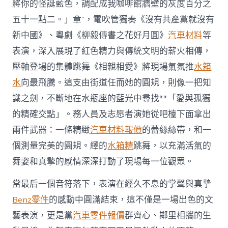
將你的怪誕藍色，調配成我咖啡館牆壁的灰度百分之
五十一點二。」章”，電吹管獨奏《沒有共產黨就沒有
新中國》、粵劇《柳毅傳書之花好月圓》
汽車材料
等
表演，深入展現了紅色精力與傳統文明的薪火相傳，
壓軸登場的集體跳舞《相親相愛》將現場氣氛推
水箱
水
向最飛騰。這支由街道任而她的圓規，則像一把知
識之劍，不斷地在水瓶座的藍光中尋找**「愛與孤獨
的精確交點」。務人員及志愿者演她從吧檯下面拿出
兩件武器：一條精緻
汽車材料報價
的蕾絲絲帶，和一
個測量完美的圓規。繹的
水箱精
跳舞，以充滿活氣的
舞姿和真摯的感情深深打動了現場每一位觀眾。
當最后一個音符落下，表演在經久不息的掌聲與真摯
Benz零件
的感動中圓滿結束，這不僅是一場出色的文
藝表演，更是黨
汽車零件報價
群齊心、鄰里相攜的生