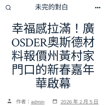
跳
未完的對白
至
搜
選
尋
單
主
切
幸福感拉滿！廣
要
換
開
內
關
OSDER奧斯德材
容
料報價州黃村家
門口的新春嘉年
華啟幕
發
文
作者：
admin
2026 年 2 月 5 日
表
章