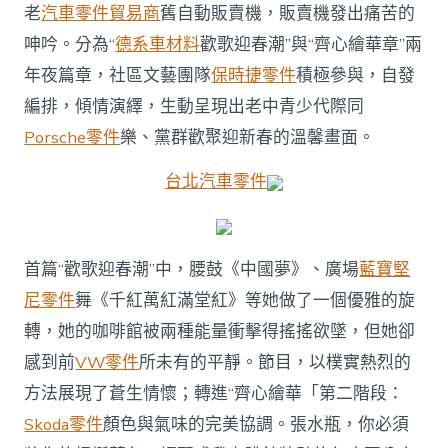
新
老
汽車零件貿易商
舊自動販賣機，販賣機發出痛苦的
春
呻吟。分為“
德系車材料
歡歌迎春潮”與“齊心繪華章”兩
嘉
年
年夜篇章，社區文藝團隊
保時捷零件
積極參與，自發
華
編排，傾情演繹，生動呈現出老中青少代際同
啟
幕〉
Porsche零件
樂、黨群歡聚迎新春的溫馨畫面。
中
台北汽車零件
首篇“歡歌迎春潮”中，腰鼓《中國夢》、廣場
藍寶堅
尼零件
舞《千紅萬紅滿堂紅》等她做了一個優雅的旋
轉，她的咖啡館被兩種能量衝擊得搖搖欲墜，但她卻
感到前
VW零件
所未有的平靜。節目，以樸實熱烈的
方法展現了蒼生情懷；轉進“齊心繪華「第二階段：
Skoda零件
顏色與氣味的完美協調。張水瓶，你必須