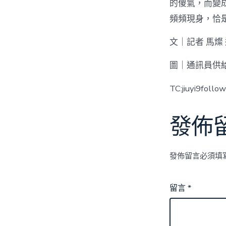
的傻氣，而變
頻頻現身，恰
文｜記者 馬燦 
圖｜通訊員供
TC:jiuyi9follo
發佈
發佈留言必須填
留言
*