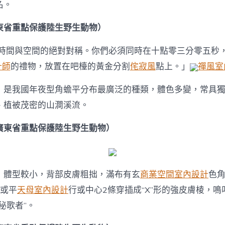
名。
東省重點保護陸生野生動物）
時間與空間的絕對對稱。你們必須同時在十點零三分零五秒
計師
的禮物，放置在吧檯的黃金分割
侘寂風
點上。」
禪風室
，是我國年夜型角蟾平分布最廣泛的種類，體色多變，常具
、植被茂密的山澗溪流。
廣東省重點保護陸生野生動物）
，體型較小，背部皮膚粗拙，滿布有玄
商業空間室內設計
色
條或平
天母室內設計
行或中心2條穿插成“X”形的強皮膚棱，
秘歌者”。