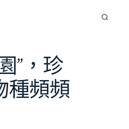
搜
尋
切
換
開
關
園”，珍
稀物種頻頻