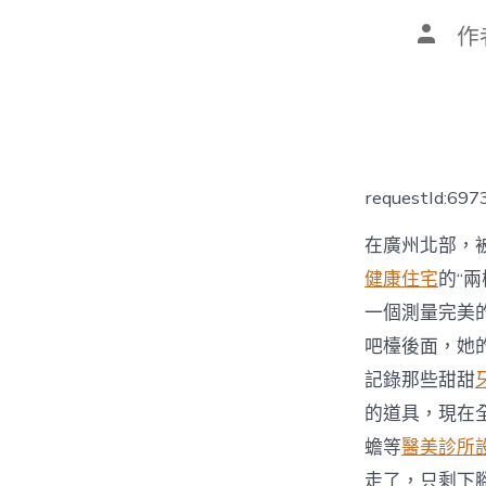
文
作
章
作
者
requestId:69
在廣州北部，被
健康住宅
的“
一個測量完美
吧檯後面，她
記錄那些甜甜
的道具，現在
蟾等
醫美診所
走了，只剩下