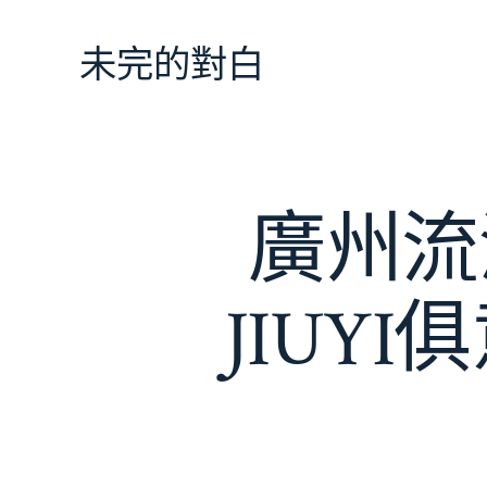
跳
至
未完的對白
主
要
內
容
廣州流
JIUY