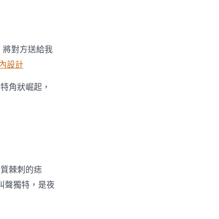
，將對方送給我
內設計
獨特角狀崛起，
角質棘刺的痣
鳴叫聲獨特，是夜