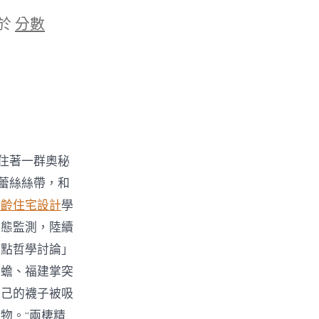
於
分數
住著一群奧秘
蕾絲絲帶，和
樂齡住宅設計
學
生態監測，陸續
甜點哲學討論」
角蟾、福建掌突
自己的襪子被吸
物。“兩棲精