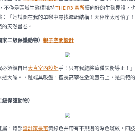
稀
物
態，不僅是區域生態環境持
THE R3 寓所
續向好的生動見證，
種
跳：「她試圖在我的單戀中尋找邏輯結構！天秤座太可怕了
頻
頻
然的天然畫卷。
表
態〉
國家二級保護動物）
親子空間設計
中
我必須親自出
大直室內設計
手！只有我能將這種失衡導正！
水瓶大喊。，趾端具吸盤，擅長高攀在激流巖石上，是典範的
二級保護動物）
蛙屬，背部
設計家豪宅
黃綠色并帶有不規則的深色斑紋，四