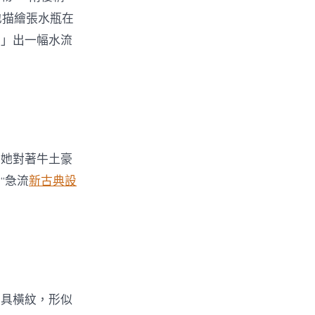
也描繪張水瓶在
！」出一幅水流
」她對著牛土豪
“急流
新古典設
肢具橫紋，形似