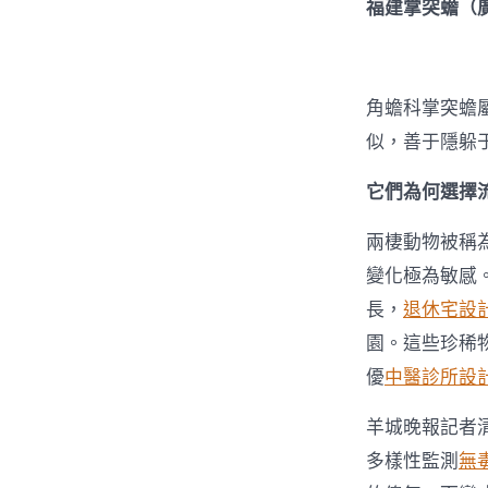
福建掌突蟾（
角蟾科掌突蟾
似，善于隱躲
它們為何選擇
兩棲動物被稱
變化極為敏感
長，
退休宅設
園。這些珍稀
優
中醫診所設
羊城晚報記者
多樣性監測
無