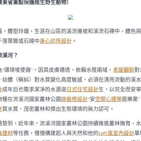
廣東省重點保護陸生野生動物）
屬，體型玲瓏，生涯在山區的溪流邊坡和溪流石礫中，體色
于落葉層或石縫中
身心診所設計
。
流溪河？
為“環境唆使器”，因其皮膚通透、依賴水陸兩域，
老屋翻新
對
。幼體（蝌蚪）對水質變化高度敏感，必須在清亮流動的溪
計
成年后也需求潔凈的水源滋
日式住宅設計
生，以完全而安
物種在流溪河國家叢林公園
綠裝修設計
“安
空間心理學
居樂業
計
質水質、茂密叢林和傑出生態環境的無力認可。
清楚到，近年來，流溪河國家叢林公園持續推進叢林撫育、
毒建材
等任務，慢慢構建起人與天然和他的
loft風室內設計
單