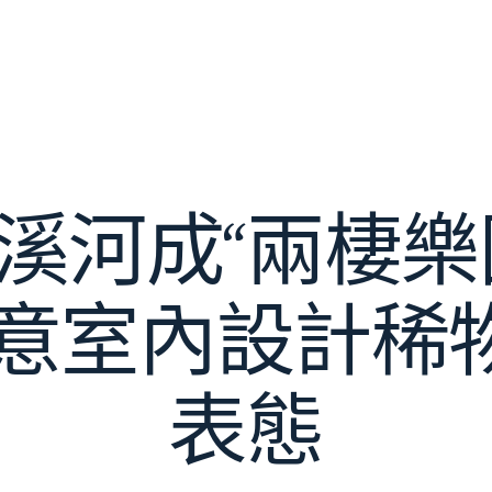
溪河成“兩棲樂
I俱意室內設計
表態