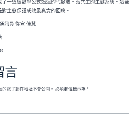
成了一道被數學公式逼迫的代數題。諧共生的生態系統。這些“
是對生態保護成效最真實的回應。
通訊員 從宣 佳慧
給
w8
留言
寫的電子郵件地址不會公開。
必填欄位標示為
*