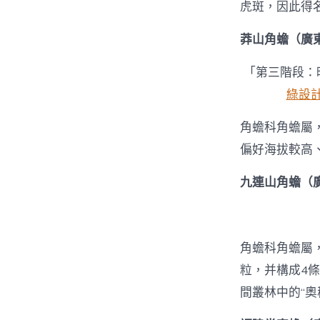
虎斑，因此得
莽山角蟾（廣
「第三階段：
綠設
角蟾科角蟾屬
偏好海拔較高
九連山角蟾（
角蟾科角蟾屬
粒，并構成4
間叢林中的“奧