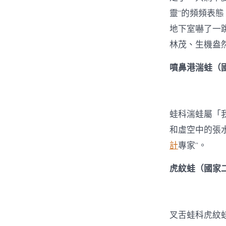
靈”的頻頻表
地下室嚇了一
林茂、生機盎
噴鼻港湍蛙（
蛙科湍蛙屬「
和虛空中的張
計
專家”。
虎紋蛙（國家
叉舌蛙科虎紋