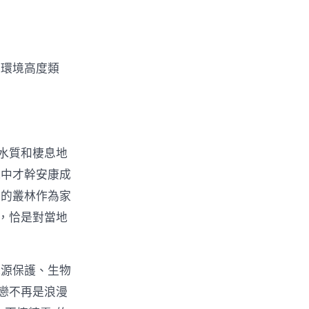
與環境高度類
水質和棲息地
水中才幹安康成
寧的叢林作為家
”，恰是對當地
水源保護、生物
戀不再是浪漫