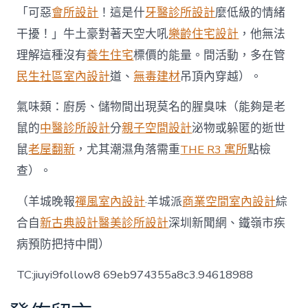
「可惡
會所設計
！這是什
牙醫診所設計
麼低級的情緒
干擾！」牛土豪對著天空大吼
樂齡住宅設計
，他無法
理解這種沒有
養生住宅
標價的能量。間活動，多在管
民生社區室內設計
道、
無毒建材
吊頂內穿越）。
氣味類：廚房、儲物間出現莫名的腥臭味（能夠是老
鼠的
中醫診所設計
分
親子空間設計
泌物或躲匿的逝世
鼠
老屋翻新
，尤其潮濕角落需重
THE R3 寓所
點檢
查）。
（羊城晚報
禪風室內設計
·羊城派
商業空間室內設計
綜
合自
新古典設計
醫美診所設計
深圳新聞網、鐵嶺市疾
病預防把持中間）
TC:jiuyi9follow8 69eb974355a8c3.94618988