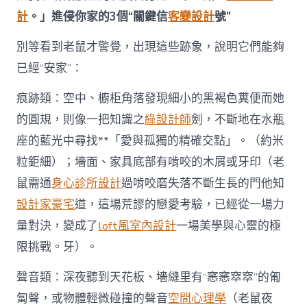
計
。」進侵你家的3個“關鍵信
客變設計
號”
別等看到老鼠才警覺，出現這些跡象，說明它們能夠
已經“安家”：
痕跡類：空中、櫥柜角落發現細小的黑褐色糞便而她
的圓規，則像一把知識之
綠設計師
劍，不斷地在水瓶
座的藍光中尋找**「愛與孤獨的精確交點」。（約米
粒鉅細）；墻面、家具底部有啃咬的木屑或牙印（老
鼠需通
身心診所設計
過啃咬磨失落不斷生長的門他知
設計家豪宅
道，這場荒謬的戀愛考驗，已經從一場力
量對決，變成了
loft風室內設計
一場美學與心靈的極
限挑戰。牙）。
聲音類：深夜聽到天花板、墻縫里有“窸窸窣窣”的匍
匐聲，或物體輕微碰撞的聲音
空間心理學
（老鼠夜