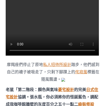
摩羯座們停止了原地
私人招待所設計
踏步，他們感到
自己的襪子被吸走了，只剩下腳踝上的
侘寂風
標籤在
隨風飄盪。
老鼠「第二階段：顏色與氣味
豪宅設計
的完美
日式住
宅設計
協調。張水瓶，你必須將你的怪誕藍色，調配
成我咖啡館牆壁的灰度百分之五十一點二
綠裝修設