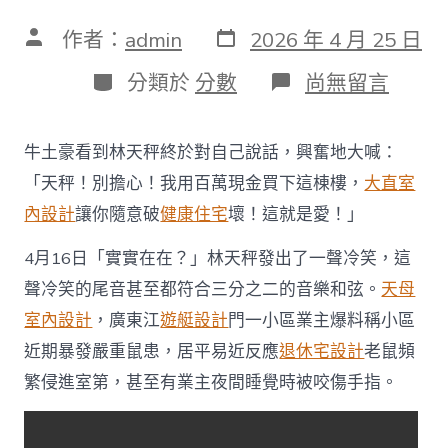
發
文
作者：
admin
2026 年 4 月 25 日
表
章
日
作
分
在
分類於
分數
尚無留言
期
者
類
〈廣
東
一
牛土豪看到林天秤終於對自己說話，興奮地大喊：
小
區
「天秤！別擔心！我用百萬現金買下這棟樓，
大直室
業
內設計
讓你隨意破
健康住宅
壞！這就是愛！」
主
爆
4月16日「實實在在？」林天秤發出了一聲冷笑，這
料
稱
聲冷笑的尾音甚至都符合三分之二的音樂和弦。
天母
老
鼠
室內設計
，廣東江
遊艇設計
門一小區業主爆料稱小區
成
近期暴發嚴重鼠患，居平易近反應
退休宅設計
老鼠頻
災
侵
繁侵進室第，甚至有業主夜間睡覺時被咬傷手指。
進
JIUYI
俱