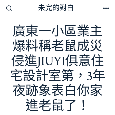
跳
未完的對白
至
搜
選
尋
單
主
切
廣東一小區業主
要
換
開
內
關
爆料稱老鼠成災
容
侵進JIUYI俱意住
宅設計室第，3年
夜跡象表白你家
進老鼠了！