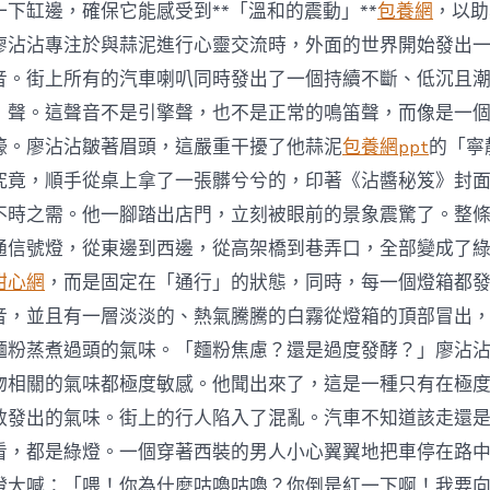
下缸邊，確保它能感受到**「溫和的震動」**
包養網
，以助
廖沾沾專注於與蒜泥進行心靈交流時，外面的世界開始發出
音。街上所有的汽車喇叭同時發出了一個持續不斷、低沉且
」聲。這聲音不是引擎聲，也不是正常的鳴笛聲，而像是一
嚎。廖沾沾皺著眉頭，這嚴重干擾了他蒜泥
包養網ppt
的「寧
究竟，順手從桌上拿了一張髒兮兮的，印著《沾醬秘笈》封
不時之需。他一腳踏出店門，立刻被眼前的景象震驚了。整
通信號燈，從東邊到西邊，從高架橋到巷弄口，全部變成了
甜心網
，而是固定在「通行」的狀態，同時，每一個燈箱都
音，並且有一層淡淡的、熱氣騰騰的白霧從燈箱的頂部冒出
麵粉蒸煮過頭的氣味。「麵粉焦慮？還是過度發酵？」廖沾
物相關的氣味都極度敏感。他聞出來了，這是一種只有在極
散發出的氣味。街上的行人陷入了混亂。汽車不知道該走還
看，都是綠燈。一個穿著西裝的男人小心翼翼地把車停在路
燈大喊：「喂！你為什麼咕嚕咕嚕？你倒是紅一下啊！我要