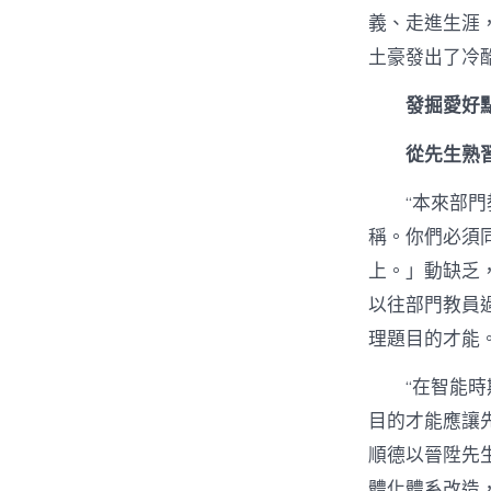
義、走進生涯
土豪發出了冷
發掘愛好
從先生熟
“本來部
稱。你們必須
上。」動缺乏
以往部門教員
理題目的才能
“在智能時
目的才能應讓
順德以晉陞先
體化體系改造