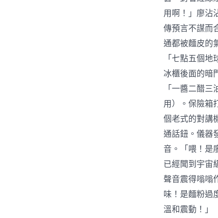
用啊！」廖沾
傳預言不謀而
通都被麵皮的
「七點五個地
冰櫃後面的暗
「一醬二醋三
用）。保險箱
個老式的對講
通話鈕。儀器
音。「喂！是廖
已經聞到宇宙
聲音震得嗡嗡
味！是麵粉過
溫和震動！」