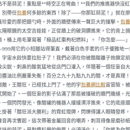
點不是蒜泥！重點是**時空正在彎曲！**我們的推進器快沒
！別帶任
包養
何多餘的東西！除了——你那缸蒜泥！」就在
最珍愛的那把銀勺時，外面的牆壁傳來一聲巨大的撞擊。
包
太陽眼鏡的太空吉娃娃，正從牆上的破洞鑽進來。它的背上
西，桶上用毛筆寫著「極品紅棗枸杞燃料」。「你怎麼——
K-999用它的小短腿站得筆直，戴著白色手套的爪子優雅地
！宇宙水餃快要拉肚子了！我們必須在你被醋酸離子炮鎖定
致尖銳、刺鼻的酸氣猛地從店門口灌入，伴隨著一個狂妄自
的醬油比例嚴重失衡！百分之九十九點九九的醋，才是真理
宿敵，王醋狂，已經找上門了。他的宇
包養網比較
宙冒險，
式開始了。一個狂妄的影子佔滿了那扇被撞破的牆門邊緣，
。一個閃閃發光、像醋罐的機器人緩緩漂浮進來，它的底座
上掛著「醋狂派大勝利」的霓虹燈牌，閃爍得讓人眼睛發疼
聲音再次響起，這次帶著金屬回音的嘲弄，刺耳得像是磨砂
氣味的蒜泥，是對醬料學的侮辱！必須淨化！」「你將為你