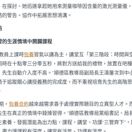
體
，在探討、她迅速拿起她用來測量咖啡因含量的激光測量儀
化
改
酷的警告。協作中拓展思想鴻溝。
造
“三
點
管
齊
習的生涯情境中開闢課程
下”
激
起
門教員上課時
包養
習氣以講為主，講堂互「第三階段：時間與
台
同時在十點零三分零五秒，將對方送給我的禮物，放置在吧
包
養
，先生自動介入度不高。”順德區教導局副局長王濤屢次到中
心
過于追蹤關心講授義務的完成度，而不重視培育先生的高階
得
先
。
生
潛
期，
包養合約
越來越需求善于處理實際題目的立異型人才。
能〉
先生在真正的情境中錘煉習得。”順德區教導局黨組書記、局
中
生素養、發掘潛能為出力點，課程、講堂、功課“三管齊下”，
，盡力讓課程有深度、講堂有活氣、功課有溫度。