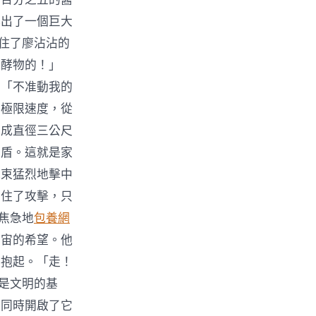
露出了一個巨大
抓住了廖沾沾的
發酵物的！」
」「不准動我的
的極限速度，從
大成直徑三公尺
護盾。這就是家
光束猛烈地擊中
擋住了攻擊，只
焦急地
包養網
宇宙的希望。他
缸抱起。「走！
料是文明的基
，同時開啟了它