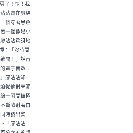
紅棗了！快！我
廖沾沾還在糾結
養
一個穿著黑色
揹著一個像是小
」廖沾沾驚訝地
一揮：「沒時間
前離開！」話音
大的電子音效：
！」廖沾沾知
被迫從他對蒜泥
光線一瞬間被極
還不斷噴射著白
，同時發出警
紙。「廖沾沾！
那百分之五的醬