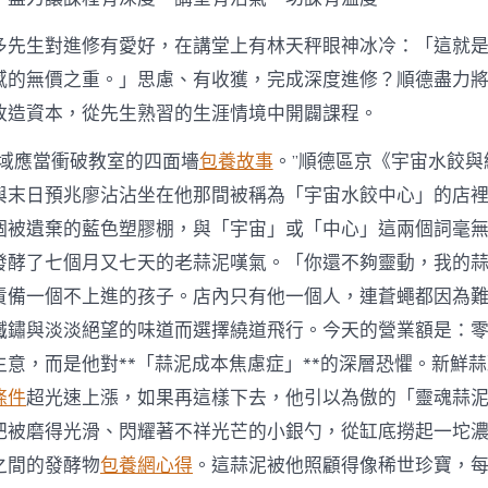
多先生對進修有愛好，在講堂上有林天秤眼神冰冷：「這就
感的無價之重。」思慮、有收獲，完成深度進修？順德盡力
改造資本，從先生熟習的生涯情境中開闢課程。
場域應當衝破教室的四面墻
包養故事
。”順德區京《宇宙水餃與
與末日預兆廖沾沾坐在他那間被稱為「宇宙水餃中心」的店
個被遺棄的藍色塑膠棚，與「宇宙」或「中心」這兩個詞毫
發酵了七個月又七天的老蒜泥嘆氣。「你還不夠靈動，我的
責備一個不上進的孩子。店內只有他一個人，連蒼蠅都因為
鐵鏽與淡淡絕望的味道而選擇繞道飛行。今天的營業額是：
生意，而是他對**「蒜泥成本焦慮症」**的深層恐懼。新鮮
條件
超光速上漲，如果再這樣下去，他引以為傲的「靈魂蒜
把被磨得光滑、閃耀著不祥光芒的小銀勺，從缸底撈起一坨
之間的發酵物
包養網心得
。這蒜泥被他照顧得像稀世珍寶，