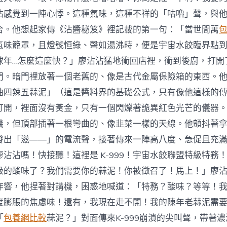
沾感覺到一陣心悸。這種氣味，這種不祥的「咕嚕」聲，與
合。他想起家傳《沾醬秘笈》裡記載的第一句：「當世間萬
包
氣味籠罩，且燈號恒綠、聲如湯沸時，便是宇宙水餃臨界點
球年…怎麼這麼快？」廖沾沾猛地衝回店裡，衝到後廚，打開
門。暗門裡放著一個老舊的、像是古代金屬保險箱的東西。
油四辣五蒜泥」（這是醬料界的基礎公式，只有像他這樣的
打開，裡面沒有黃金，只有一個閃爍著詭異紅色光芒的儀器
機，但頂部插著一根彎曲的、像韭菜一樣的天線。他顫抖著
發出「滋——」的電流聲，接著傳來一陣高八度、急促且充
沾沾嗎！快接聽！這裡是 K-999！宇宙水餃聯盟特級特務
級的酸味了？我們需要你的蒜泥！你被徵召了！馬上！」廖
作響，他捏著對講機，困惑地喊道：「特務？酸味？等等！
度膨脹的焦慮味！還有，我現在走不開！我的陳年老蒜泥需
「
包養網比較
蒜泥？」對面傳來K-999崩潰的尖叫聲，帶著