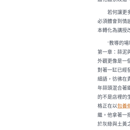
若何讓更
必須體會到情
本轉化為講授
“教導的
第一章：蒜泥
外觀更像是一
對著一缸已經
細語，彷彿在
年蒜頭混合著
的不是店裡的
格正在以
包養
繼。他拿著一
於灰綠與土黃