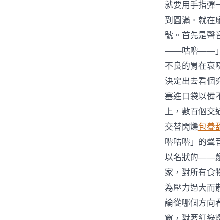
就要用手指彈一
到圓滿。就在
號。首先是聲
——咕嚕——
不良的胃在哀
決定出去看個
塞進口袋以備
上，數百個交
交替閃爍
包養
嚕咕嚕」的聲
以名狀的——
家，對所有食
為壓力過大而
論從哪個方向
窗，對著紅綠