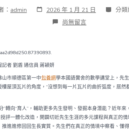
發
分
者：
admin
2026 年 1 月 21 日
分類
表
類
日
在
尚無留言
期
〈廣
東
順
德
推
faa2d98d250.87390893.
動
“課
記者 劉盾 通信員 蔣穎妍
程
·
佛山市順德區第一中
包養網
學本國語黌舍的數學講堂上，先
講
堂
授樓屋頂瓦片的角度，“沒想到每一片瓦片的曲折弧度，居然
·
功
課”
講
分”轉向“育人”，輔助更多先生發明、發掘本身潛能？近年來
授
課”講授評一體化改造，開闢切近先生生涯的多元課程與真正的
評
一
，推進進修回回生長實質。先生們在真正的情境中察看、懂