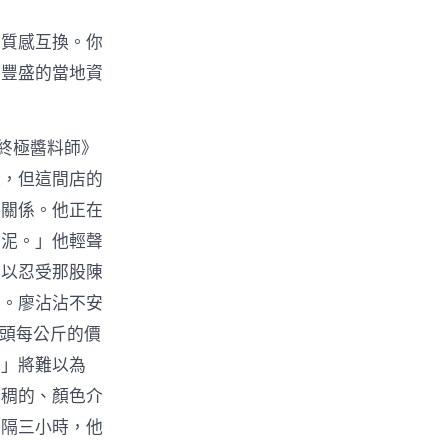
是質感互換。你
將豐盛的當地資
終極醬料師》
裡，但這間店的
無關係。他正在
蒜泥。」他輕聲
難以忍受那股陳
零。廖沾沾不安
蒜頭每公斤的價
泥」將難以為
濃稠的、顏色介
每隔三小時，他