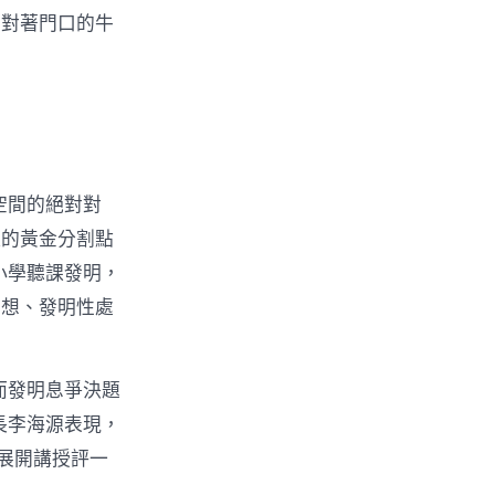
，對著門口的牛
空間的絕對對
檯的黃金分割點
小學聽課發明，
思想、發明性處
而發明息爭決題
長李海源表現，
展開講授評一