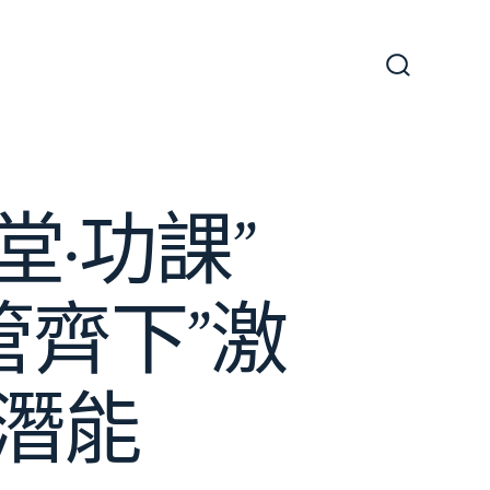
搜
尋
切
換
開
關
堂·功課”
管齊下”激
潛能