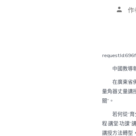
文
作
章
作
者
requestId:696
中國教導報
在廣東省
量角器丈量講
關”。
若何從“育
程·講堂·功
講授方法轉型