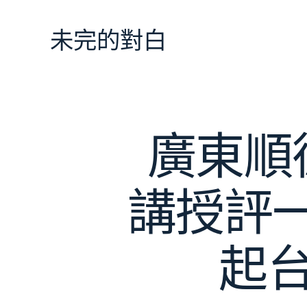
跳
至
未完的對白
主
要
內
容
廣東順德
講授評一
起