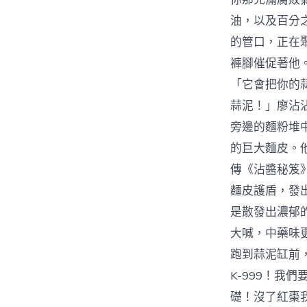
油，以及百分
的管口，正在
褲腳催促著他
「它會把你的
蒜泥！」廖沾
旁邊的麵粉堆
的巨大麵皮。
傳《沾醬秘笈
麵皮護盾，發
是散發出濃郁的
大喊，中藥味
跑到蒜泥缸前
K-999！
礎！沒了紅棗