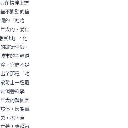
其在精神上達
一些不對勁的信
潮濕的「咕嚕
個巨大的、消化
靜冥想」。他
面的皺衛生紙，
條城市的主幹道
綠燈。它們不是
發出了那種「咕
，散發出一種難
沾是個醬料學
度巨大的麵團因
是該停，因為無
中央，搖下車
向左轉！綠燈沒