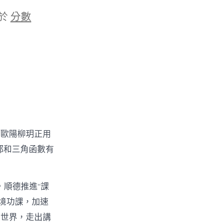
於
分數
生歐陽柳玥正用
都和三角函數有
，順德推進“課
情境功課，加速
得世界，走出講