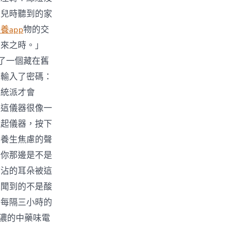
他兒時聽到的家
養app
物的交
到來之時。」
了一個藏在舊
他輸入了密碼：
傳統派才會
。這儀器很像一
拿起儀器，按下
滿養生焦慮的聲
！你那邊是不是
沾沾的耳朵被這
我聞到的不是酸
要每隔三小時的
濃濃的中藥味電