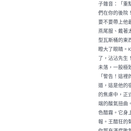
子雜音：「重
們在你的後院
要不要帶上他
燕尾服、戴著
型瓦斯桶的東
瞪大了眼睛。
了，沾沾先生
未落，一股極
「警告！這裡
道，這是他的
的焦慮中，正
端的酸氣扭曲
色醋霧。它身
報。王醋狂的
你那充滿腐敗