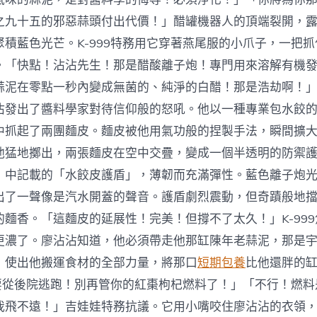
之九十五的邪惡蒜頭付出代價！」醋罐機器人的頂端裂開，
聚積藍色光芒。K-999特務用它穿著燕尾服的小爪子，一把
。「快點！沾沾先生！那是醋酸離子炮！專門用來溶解有機
蒜泥在零點一秒內變成無菌的、純淨的白醋！那是浩劫啊！
沾發出了醬料學家對待信仰般的怒吼。他以一種專業包水餃
中抓起了兩團麵皮。麵皮被他用氣功般的捏製手法，瞬間擴
他猛地擲出，兩張麵皮在空中交疊，變成一個半透明的防禦
》中記載的「水餃皮護盾」，薄韌而充滿彈性。藍色離子炮
出了一聲像是汽水開蓋的聲音。護盾劇烈震動，但奇蹟般地
麵香。「這麵皮的延展性！完美！但撐不了太久！」K-999
更濃了。廖沾沾知道，他必須帶走他那缸陳年老蒜泥，那是
，使出他搬運食材的全部力量，將那口
短期包養
比他還胖的
我們要從後院逃跑！別再管你的紅棗枸杞燃料了！」「不行！燃
我飛不遠！」吉娃娃特務抗議。它用小嘴咬住廖沾沾的衣領