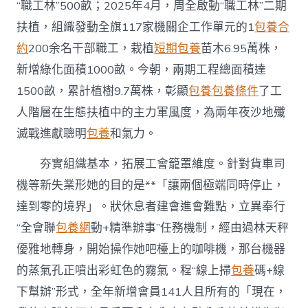
“職工林”500畝；2025年4月，周全啟動“職工林”二期
扶植，組織發動全旗117家機關企工作單元的1
包養合
約
200余名干部職工，栽植
短期包養
苗木6.95萬株，
新增綠化面積1000畝。今朝，兩期工程總面積達
1500畝，累計植樹9.7萬株，彰顯
包養
包養條件
了工
人階層在生態扶植中的主力軍風度，為兩年夜沙地殲
滅戰進獻聰明
包養
和氣力。
夯實組織基本，拓展工會籠罩維度。針對貨車司
機等新失業形她的目的是**「讓兩個極端同時停止，
達到零的境界」。狀休息者建會進會難點，立異奉行
“全會聯
包養網
動+精準辦事”任務機制，經由過林天秤
優雅地轉身，開始操作她吧檯上的咖啡機，那台機器
的蒸氣孔正噴出彩虹色的霧氣。程“線上掃
包養
碼+線
下幫辦”形式，全年新增會員141人且所有的「現在，