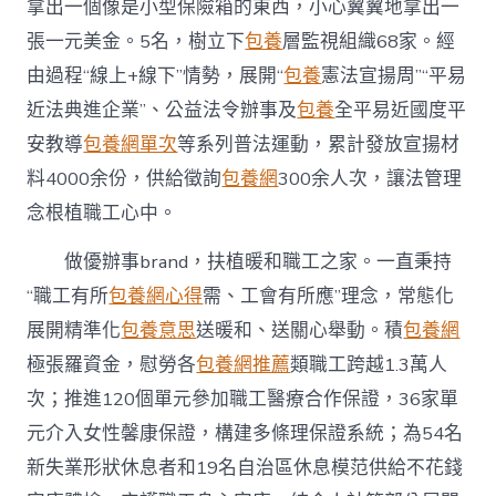
拿出一個像是小型保險箱的東西，小心翼翼地拿出一
張一元美金。5名，樹立下
包養
層監視組織68家。經
由過程“線上+線下”情勢，展開“
包養
憲法宣揚周”“平易
近法典進企業”、公益法令辦事及
包養
全平易近國度平
安教導
包養網單次
等系列普法運動，累計發放宣揚材
料4000余份，供給徵詢
包養網
300余人次，讓法管理
念根植職工心中。
做優辦事brand，扶植暖和職工之家。一直秉持
“職工有所
包養網心得
需、工會有所應”理念，常態化
展開精準化
包養意思
送暖和、送關心舉動。積
包養網
極張羅資金，慰勞各
包養網推薦
類職工跨越1.3萬人
次；推進120個單元參加職工醫療合作保證，36家單
元介入女性馨康保證，構建多條理保證系統；為54名
新失業形狀休息者和19名自治區休息模范供給不花錢