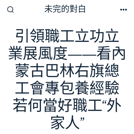
跳
未完的對白
至
搜
選
尋
單
主
切
引領職工立功立
要
換
開
內
關
業展風度——看內
容
蒙古巴林右旗總
工會專包養經驗
若何當好職工“外
家人”