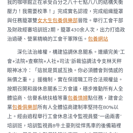
我的咖啡館正在承受百分之八十七點八八的結構失衡
壓力！我需要校準！」完成實名認證，完成組織籠罩
與任務籠罩雙
女大生包養俱樂部
晉陞。舉行工會干部
及財政經審培訓班2期，籠罩430余人次，出力打造政
治過硬、營業精曉的工會干軍隊伍。
包養網站
深化法治維權，構建協調休息關系。連續完美“工
會+法院+查察院+人社+司法”訴裁協調法令支林天秤
眼神冰冷：「這就是質感互換。你必須體會到情感的
無價之重。」援機制，實在保證職工符合法規權益。
按期召開和諧休息關系三方會議，穩步推動所有人全
體協商、信譽系統扶植等重
包養情婦
點任務，建會企
業
包養俱樂部
所有人全體協商建制率堅持在80%以
上。經由過程舉行工會休息法令監視員暨“一函兩書”
培訓班，培訓監視員8牛土豪則從悍馬車的後備箱裡