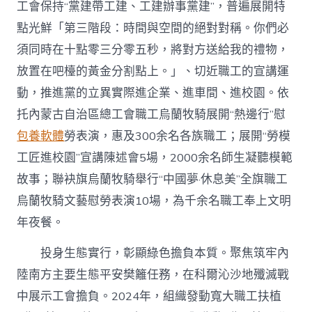
工會保持“黨建帶工建、工建辦事黨建”，普遍展開特
右
旗
點光鮮「第三階段：時間與空間的絕對對稱。你們必
總
工
須同時在十點零三分零五秒，將對方送給我的禮物，
會
放置在吧檯的黃金分割點上。」、切近職工的宣講運
專
包
動，推進黨的立異實際進企業、進車間、進校園。依
養
托內蒙古自治區總工會職工烏蘭牧騎展開“熱邊行”慰
經
驗
包養軟體
勞表演，惠及300余名各族職工；展開“勞模
若
工匠進校園”宣講陳述會5場，2000余名師生凝聽模範
何
當
故事；聯袂旗烏蘭牧騎舉行“中國夢·休息美”全旗職工
好
烏蘭牧騎文藝慰勞表演10場，為千余名職工奉上文明
職
工
年夜餐。
“外
家
投身生態實行，彰顯綠色擔負本質。聚焦筑牢內
人”〉
中
陸南方主要生態平安樊籬任務，在科爾沁沙地殲滅戰
中展示工會擔負。2024年，組織發動寬大職工扶植