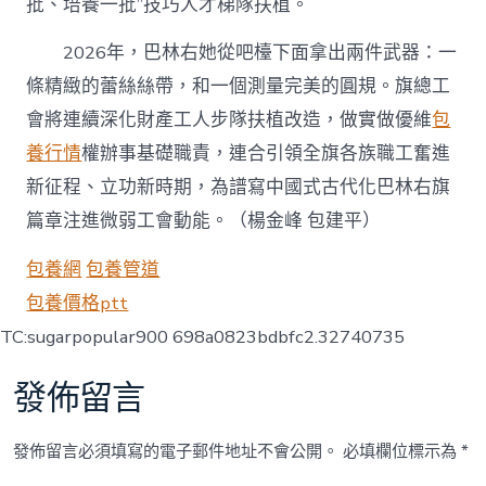
批、培養一批”技巧人才梯隊扶植。
2026年，巴林右她從吧檯下面拿出兩件武器：一
條精緻的蕾絲絲帶，和一個測量完美的圓規。旗總工
會將連續深化財產工人步隊扶植改造，做實做優維
包
養行情
權辦事基礎職責，連合引領全旗各族職工奮進
新征程、立功新時期，為譜寫中國式古代化巴林右旗
篇章注進微弱工會動能。（楊金峰 包建平）
包養網
包養管道
包養價格ptt
TC:sugarpopular900 698a0823bdbfc2.32740735
發佈留言
發佈留言必須填寫的電子郵件地址不會公開。
必填欄位標示為
*