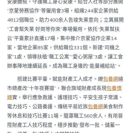
安康體檢，守護職工身心安康。結合人社等部分展開
“京蒙勞務協作”等僱用會3場，組織244家企業供給
4812個職位，助力400余人告竣失業意向；立異展開
“工會幫失業 好崗等你來”專場僱用，依托“失業幫扶
云”平臺累計直播17場，集中推介京蒙協作企業14
家，當地企業85家，供給職位331個。新建“司機之
家”1處，領導扶植“職工公寓”“愛心粥屋”3處，讓工會
辦事陣地連續延長，成為職工身邊的“能量補給站”。
搭建比賽平臺，賦能財產工人成才。繚
包養網
繞
市總產改“十年夜賽道”，聯合旗域財產成長現
包養情
婦
實，舉行應急救護、護理技巧、平安生孩子常識、
電力技巧、公路養護、傳統平易近族
包養網
美食制作
等休息和技巧比賽11場，籠罩職工560余人，有用晉
陞財產工人技巧程度，穩步推動“發布一批、儲蓄一