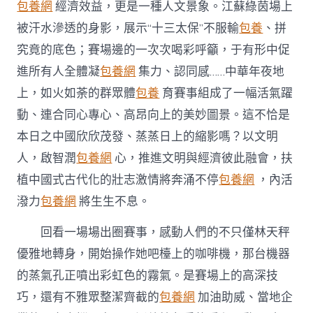
包養網
經濟效益，更是一種人文景象。江蘇綠茵場上
被汗水滲透的身影，展示“十三太保”不服輸
包養
、拼
究竟的底色；賽場邊的一次次喝彩呼籲，于有形中促
進所有人全體凝
包養網
集力、認同感……中華年夜地
上，如火如荼的群眾體
包養
育賽事組成了一幅活氣躍
動、連合同心專心、高昂向上的美妙圖景。這不恰是
本日之中國欣欣茂發、蒸蒸日上的縮影嗎？以文明
人，啟智潤
包養網
心，推進文明與經濟彼此融會，扶
植中國式古代化的壯志激情將奔涌不停
包養網
，內活
潑力
包養網
將生生不息。
回看一場場出圈賽事，感動人們的不只僅林天秤
優雅地轉身，開始操作她吧檯上的咖啡機，那台機器
的蒸氣孔正噴出彩虹色的霧氣。是賽場上的高深技
巧，還有不雅眾整潔齊截的
包養網
加油助威、當地企