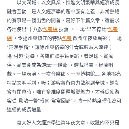
以文潤城，以文興業，推進文明繁華與經濟成長
融會互動，是人文經濟學的題中應有之義。非常熱絡
的賽事是一個出色的開首，寫好下半篇文章，還需求
各地使出“十八般
包養網
技藝”。一場“早茶德比”
包養
網
，令揚州與鎮江的特點
包養
飲食年夜放異彩；一場
“楚漢爭霸”，讓徐州與宿遷的汗青底蘊惹人流連；一
場“村超”對壘，各族群眾手舞足蹈，看足球、賞風
俗、品美食成為游玩“一條龍”。體裁搭臺，經濟唱
戲。一場表演、一次音樂節、一座博物館……各地擦亮
特點文明手刺，吸引游客將留意力散射到全域。運動
會有閉幕時，唯有多維度開釋城鄉魅力，才幹促使游
客從“驚鴻一瞥”轉向“常常回訪”，將一時熱度轉化為可
連續的成長增量。
寫大好人文經濟學這篇年夜文章，收獲的不只是