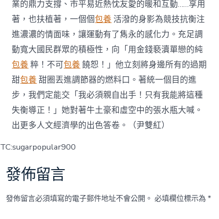
業的鼎力支撐、市平易近熱忱友愛的暖和互動……享用
著，也扶植著，一個個
包養
活潑的身影為競技抗衡注
進濃濃的情面味，讓運動有了雋永的感化力。充足調
動寬大國民群眾的積極性，向「用金錢褻瀆單戀的純
包養
粹！不可
包養
饒恕！」他立刻將身邊所有的過期
甜
包養
甜圈丟進調節器的燃料口。著統一個目的進
步，我們定能交「我必須親自出手！只有我能將這種
失衡導正！」她對著牛土豪和虛空中的張水瓶大喊。
出更多人文經濟學的出色答卷。（
尹雙紅
）
TC:sugarpopular900
發佈留言
發佈留言必須填寫的電子郵件地址不會公開。
必填欄位標示為
*