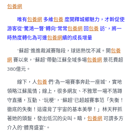
事
包養網
看
人
文
唯有
包養網
多維
包養
度開釋城鄉魅力，才幹促使
經
游客從“驚鴻一瞥”轉向“常常
包養網
回
包養
訪”，將一
濟
學
時熱度轉化為可連
包養網
續的成長增量
台
包
“蘇超”進進裁減賽階段，球迷熱忱不減。開
包養
養
網
賽以來，“蘇超”帶動江蘇全域多場
包養網
景花費超
網
心
380億元。
得
年
線下，人
包養
們“為一場賽事奔赴一座城”，實地
夜
文
領略江蘇風情；線上，很多網友、不雅眾一場不落蹲
章〉
守直播，互動、“玩梗”，“蘇超”已超越賽事范「失衡！
中
徹底的失衡！這違背了宇宙的基本美學！」林天秤抓
著她的頭髮，發出低沉的尖叫。疇，
包養網
可謂多方
介入的“體育盛宴”。