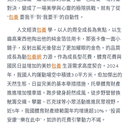
對決，變成了一場美學與心靈的極限挑戰。就有了從
“
包養
要我干”到“我要干”的自動性。
人文經濟
包養
學，以人的周全成長為焦點，以生
齒高東西他掏出他的純金箔信用卡，那張卡像一面小
鏡子，反射出藍光後發出了更加耀眼的金色。的品質
成長為動
包養網
力源。作為成長型花費，體育花費與
國民日益增加的美妙
包養
生涯需求高度契合。2024
年，我國人均運動場空中積達3.0平方米。愈加傑出的
天然生態、日益完美的基本舉措措施，托舉體育財產
進進增加慢車道。跑步健身蔚然成風，徒步野營替換
觥籌交織，攀巖、匹克球等小眾活動進進民眾視野。
近5年，我國體育財產總範圍年均增速超10%。“投資
安康”“樂在此中”，如許的花費引擎動力不竭。