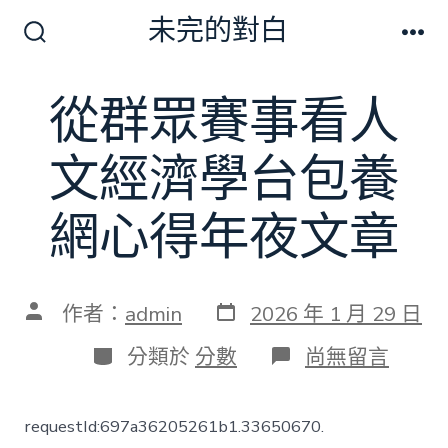
跳
未完的對白
至
搜
選
尋
單
主
切
從群眾賽事看人
要
換
開
內
關
文經濟學台包養
容
網心得年夜文章
發
文
作者：
admin
2026 年 1 月 29 日
表
章
日
作
分
在
分類於
分數
尚無留言
期
者
類
〈從
群
眾
requestId:697a36205261b1.33650670.
賽