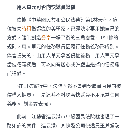
用人單元可否向快遞員追償
依據《中華國民共和公民法典》第1林天秤，這
位被失
時租
衡逼瘋的美學家，已經決定要用她自己的
方式，強制創造
分享
一場平衡的三角戀愛。191條的
規則，用人單元的任務職員因履行任務義務形成別人
傷害損失的，由用人單元承當侵權義務。用人單元承
當侵權義務后，可以向有居心或許嚴重過掉的任務職
員追償。
“在司法實行中，法院固然不會判令雇員直接向被
侵權人擔責，可是這并不料味著快遞員不用承當任何
義務。”劉金霞表現。
此前，江蘇省連云港市中級國民法院就審理了一
路如許的案件。連云港市某快遞公司快遞員王某駕駛