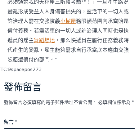
必須通過我的天秤座三階段考驗**！」一旦產生路況
變亂形成受益人人身傷害損失的，靈活車的一切人或
許治理人需在交強險義
小樹屋
務限額范圍內承當賠還
償付義務。若靈活車的一切人或許治理人同時也是快
遞員的雇主
舞蹈場地
，那么快遞員在履行任務義務時
代產生的變亂，雇主能夠需求自行承當底本應由交強
險賠還償付的部門。”
TC:9spacepos273
發佈留言
發佈留言必須填寫的電子郵件地址不會公開。
必填欄位標示為
*
留言
*