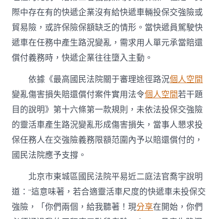
際中存在有的快遞企業沒有給快遞車輛投保交強險或
貿易險，或許保險保額缺乏的情形。當快遞員駕駛快
遞車在任務中產生路況變亂，需求用人單元承當賠還
償付義務時，快遞企業往往墮入主動。
依據《最高國民法院關于審理途徑路況
個人空間
變亂傷害損失賠還償付案件實用法令
個人空間
若干題
目的說明》第十六條第一款規則，未依法投保交強險
的靈活車產生路況變亂形成傷害損失，當事人懇求投
保任務人在交強險義務限額范圍內予以賠還償付的，
國民法院應予支撐。
北京市東城區國民法院平易近二庭法官喬宇說明
道：“這意味著，若合適靈活車尺度的快遞車未投保交
強險，「你們兩個，給我聽著！現
分享
在開始，你們