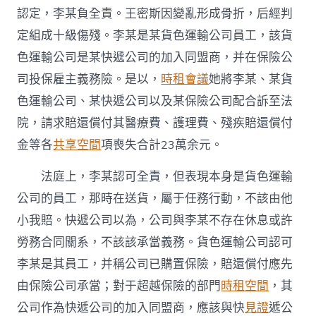
認定，李某負全責。王密斯因變亂形成骨折，后經判
定組成十級傷殘。李某是某貨色運輸公司員工，該貨
色運輸公司是某快遞公司的加入同盟商，并在保險公
司投保雇主義務險。是以，
時租會議
她將李某、某貨
色運輸公司、某快遞公司以及某保險公司配合訴至法
院，請求賠還償付其醫療費、護理費、殘疾賠還償付
金等各
共享空間
項喪失合計23萬余元。
法庭上，李某認可全責，但表現本身是貨色運輸
公司的員工，那時在送貨，屬于任務行動，不該由他
小我賠。快遞公司以為，公司與李某不存在休息或許
勞務合同關系，不該該承當義務。貨色運輸公司認可
李某是其員工，并稱公司已購置保險，賠還償付應先
由保險公司承當；對于超越保險的部門
時租空間
，其
公司作為快遞公司的加入同盟商，應該與快
見證
遞公