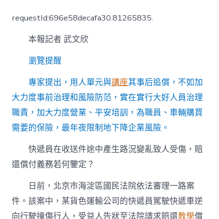
遞
員
requestId:696e58decafa30.81265835.
收
送
本報記者 武文欣
件
途
中
瀏覽提醒
撞
傷
專家提出，用人單元與
講座
其事后追償，不如加
人，
大力度事前治理和風險防范，實在實行大好人員治理
是
小
職責，加大力度營業、平安培訓，為職員、車輛購買
我
需要的保險，最年夜限制地下降企業風險。
賠
仍
是
快遞員在收送件途中產生路況變亂致人受傷，賠
公
還償付義務若何鑒定？
司
賠
日前，北京市海淀區國民法院依法審理一路案
到
九
件。該案中，某貨色運輸公司的快遞員駕駛快遞車逆
宮
向行駛撞傷行人，受益人告狀至法院請求賠還
教學
償
格