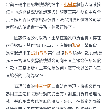
電動三輪車在配送快遞的途中，
小樹屋
將行人陸某撞
傷。《途徑路況變亂認定書》認定王某在變亂中負全
責。陸某告狀請求賠還償付，法院判決某快遞公司承
當所有的賠還償付義務，并履行終了。
因該快遞公司以為，王某在變亂中負全責，存在
嚴重過掉，其作為用人單元，有權向
聚會
王某追償，
遂告狀請求王
1對1教學
某付出賠
教學
還償付款10余萬
元。一審法院支撐該快遞公司向王某全額追償賠還償
付款。王某上訴，二審法院改判，裁奪快遞公司向王
某追償的比例為30%。
審理該案的
共享空間
二審法官表現，快遞公司作
為用工主體和職務行動的受害方，對雇員負有治理義
務，并應承當與此響應的風險。是以，在斷定外部追