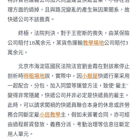
特許貨色運輸公司加入同盟運營快遞營業，不存在治
理方面的過掉，且與路況變亂的產生無因果關系，故
快遞公司不該擔責。
終極，法院判決，對于王密斯的喪失，由某保險
公司賠付18萬余元，某貨色運輸
教學場地
公司賠付3
萬余元。
北京市海淀區國民法院法官劉金霞在對該案停止
剖析時
時租場地
說，實際中，因
小樹屋
快遞行業采用
一起配合、分包、加入同盟等運營方法，致使“雇主”
變得非常隱藏，快遞公司并非必定是快遞員的雇主。
此時，可以請求闖禍的快遞員聯合本身的休息或許勞
務合同斷定雇
小班教學
主，假如未簽署合同，亦可經
由過程薪資發放、義務分派、考勤治理等信息往斷定
用人單元。