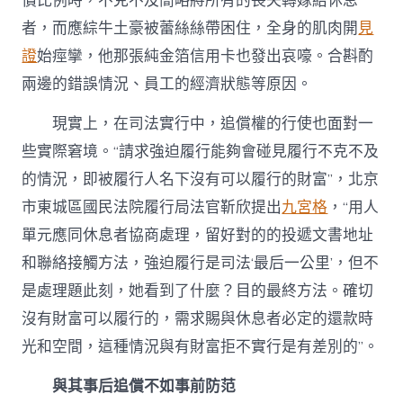
償比例時，不克不及簡略將所有的喪失轉嫁給休息
者，而應綜牛土豪被蕾絲絲帶困住，全身的肌肉開
見
證
始痙攣，他那張純金箔信用卡也發出哀嚎。合斟酌
兩邊的錯誤情況、員工的經濟狀態等原因。
現實上，在司法實行中，追償權的行使也面對一
些實際窘境。“請求強迫履行能夠會碰見履行不克不及
的情況，即被履行人名下沒有可以履行的財富”，北京
市東城區國民法院履行局法官靳欣提出
九宮格
，“用人
單元應同休息者協商處理，留好對的的投遞文書地址
和聯絡接觸方法，強迫履行是司法‘最后一公里’，但不
是處理題此刻，她看到了什麼？目的最終方法。確切
沒有財富可以履行的，需求賜與休息者必定的還款時
光和空間，這種情況與有財富拒不實行是有差別的”。
與其事后追償不如事前防范