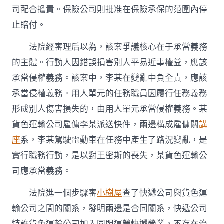
司配合擔責。保險公司則批准在保險承保的范圍內停
止賠付。
法院經審理后以為，該案爭議核心在于承當義務
的主體。行動人因錯誤損害別人平易近事權益，應該
承當侵權義務。該案中，李某在變亂中負全責，應該
承當侵權義務。用人單元的任務職員因履行任務義務
形成別人傷害損失的，由用人單元承當侵權義務。某
貨色運輸公司雇傭李某派送快件，兩邊構成雇傭關
講
座
系，李某駕駛電動車在任務中產生了路況變亂，是
實行職務行動，是以對王密斯的喪失，某貨色運輸公
司應承當義務。
法院進一個步驟審
小樹屋
查了快遞公司與貨色運
輸公司之間的關系，發明兩邊是合同關系，快遞公司