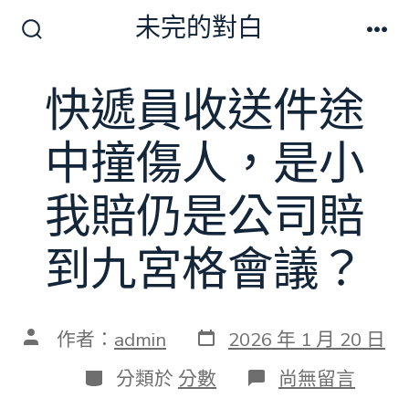
跳
未完的對白
至
搜
選
尋
單
主
切
快遞員收送件途
要
換
開
內
關
中撞傷人，是小
容
我賠仍是公司賠
到九宮格會議？
發
文
作者：
admin
2026 年 1 月 20 日
表
章
日
作
分
在
分類於
分數
尚無留言
期
者
類
〈快