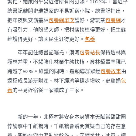
繁忙，她家的平易近宿所有的訂滿。2023年，習近平
總書記離開史瑞娟家的平易近宿小院。總書記指出，
把年夜興安嶺叢林
包養網單次
護好，游玩業
包養網
才
有吸引力。他盼望大師，把村落扶植得更好、把生態
維護得更好、讓國民生涯得更好。
包養
牢牢記住總書記囑托，漠河
包養站長
保持造林與
護林并重，不竭強化林業生態扶植，叢林籠罩率現已
跨越了92%。維護的同時，還領導群眾經
包養故事
由
過程成長游玩財產、林下經濟等穩步增收。史瑞娟
包
養
的平易近宿從一家釀成了三家。
新的一年，北極村將安身本身資本天賦當甜甜圈
悖論擊中千紙鶴時，千紙鶴會瞬間質疑自己的存在意
義，開始在空中混亂地盤旋。，深挖叢林、冰雪、極