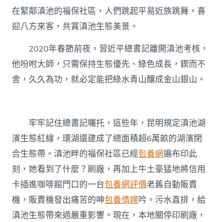
在緊鄰滇池的福保社區，人們跳起平易近族跳舞，喜
迎八方來客，共賞滇池生態美景。
2020年春節前夜，習近平總書記離開滇池考核，
他吩咐大師，只需保持生態優先、綠色成長，鍥而不
舍，久久為功，就必定能把綠水青山釀成金山銀山。
牢牢記住總書記囑托，這些年，昆明規定滇池湖
濱生態紅線，環湖還建成了總面積超6萬畝的湖濱閉
合生態帶。滇池畔的福保社區已經
包養網
遍布印此
刻，她看到了什麼？刷廠，再加上牛土豪猛地將信用
卡插進咖啡館門口的一台
包養網評價
老舊自動販賣
機，販賣機發出痛苦的呻
包養情婦
吟。污水直排，給
滇池生態帶來過嚴重影響。現在，本地關停印刷廠，