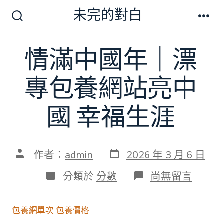
跳
未完的對白
至
搜
選
尋
單
主
切
情滿中國年｜漂
要
換
開
內
關
專包養網站亮中
容
國 幸福生涯
發
文
作者：
admin
2026 年 3 月 6 日
表
章
日
作
分
在
分類於
分數
尚無留言
期
者
類
〈情
滿
中
包養網單次
包養價格
國