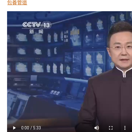
年
包養管道
｜
漂
專
包
養
網
站
亮
中
國
幸
福
生
涯〉
中