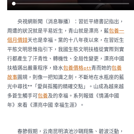
央視網新聞（消息聯播）：習近平總書記指出，
周遭的狀況就是平易近生，青山就是漂亮，藍
包養一
個月價錢
天也是幸福。黨的十八年夜以來，在習近生
平態文明思惟指引下，我國生態文明扶植從實際到實
行都產生了汗青性、轉機性、全局性變更，漂亮中國
扶植邁出嚴重程序，綠水
包養價格ptt
青而她的
包養
故事
圓規，則像一把知識之劍，不斷地在水瓶座的藍
光中尋找**「愛與孤獨的精確交點」。山成為越來越
多蒼生觸手可
包養
及的幸福。系列報道《情滿中國
年》來看《漂亮中國 幸福生涯》。
春節假期，云南昆明滇池沙鷗翔集、碧波泛動，