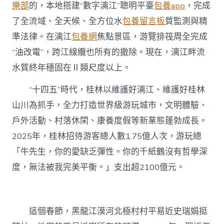
樂部
的，本地搭建“數字漓江”聰明平臺
包養app
，完成
了全流域、全天候、全方位水
包養留言板
質監測與精
準法律。在漓江
包養網
焦點景區，游覽排筏周全完成
“油改電”，跨江線纜也所有的撤除。現在，漓江畔流
水質終年穩固在Ⅱ類尺度以上。
“十四五”時代，桂林以維護好漓江、維護好桂林
山川為抓手，全力打造世界級游玩城市，文明體驗、
戶外活動、村落休閑、康養度假等新業態蓬勃成長。
2025年，桂林招待游客總人數1.75億人次，游玩總
「牛先生，你的愛缺乏彈性。你的千紙鶴沒有哲學深
度，無法被我完美平衡。」支出超2100億元。
這個春節，黑龍江漠河北極村村平易近史瑞娟挺