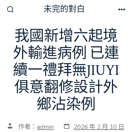
跳
未完的對白
至
搜
選
尋
單
主
切
我國新增六起境
要
換
開
內
關
外輸進病例 已連
容
續一禮拜無JIUYI
俱意翻修設計外
鄉沾染例
發
文
作者：
admin
2026 年 2 月 10 日
表
章