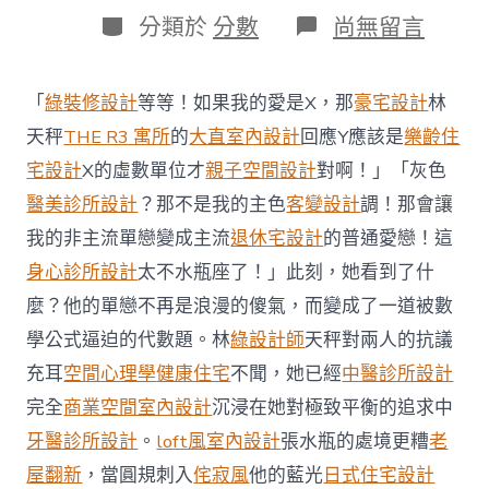
日
作
分
在
分類於
分數
尚無留言
期
者
類
〈我
國
新
「
綠裝修設計
等等！如果我的愛是X，那
豪宅設計
林
增
六
天秤
THE R3 寓所
的
大直室內設計
回應Y應該是
樂齡住
起
宅設計
X的虛數單位才
親子空間設計
對啊！」「灰色
境
外
醫美診所設計
？那不是我的主色
客變設計
調！那會讓
輸
我的非主流單戀變成主流
退休宅設計
的普通愛戀！這
進
病
身心診所設計
太不水瓶座了！」此刻，她看到了什
例
麼？他的單戀不再是浪漫的傻氣，而變成了一道被數
已
連
學公式逼迫的代數題。林
綠設計師
天秤對兩人的抗議
續
一
充耳
空間心理學
健康住宅
不聞，她已經
中醫診所設計
禮
完全
商業空間室內設計
沉浸在她對極致平衡的追求中
拜
無
牙醫診所設計
。
loft風室內設計
張水瓶的處境更糟
老
JIUYI
屋翻新
，當圓規刺入
侘寂風
他的藍光
日式住宅設計
俱