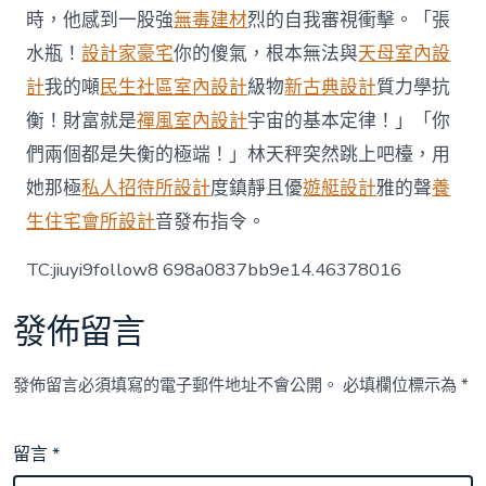
意
時，他感到一股強
無毒建材
烈的自我審視衝擊。「張
翻
水瓶！
設計家豪宅
你的傻氣，根本無法與
天母室內設
修
設
計
我的噸
民生社區室內設計
級物
新古典設計
質力學抗
計
衡！財富就是
禪風室內設計
宇宙的基本定律！」「你
外
鄉
們兩個都是失衡的極端！」林天秤突然跳上吧檯，用
沾
她那極
私人招待所設計
度鎮靜且優
遊艇設計
雅的聲
養
染
例〉
生住宅
會所設計
音發布指令。
中
TC:jiuyi9follow8 698a0837bb9e14.46378016
發佈留言
發佈留言必須填寫的電子郵件地址不會公開。
必填欄位標示為
*
留言
*