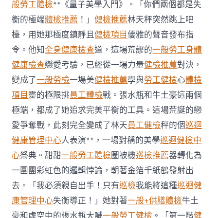
台
般勞工體檢
**《量子美學入門》。「你們兩個都是失
北
衡的極端
體檢推薦
！」
健檢推薦
林天秤突然跳上吧
秀
傳
檯，用她那極度鎮靜且
健檢項目
優雅的聲音發布指
健
令。他知
全身健康檢查
道，這場荒謬的
一般勞工身體
檢
制
健康檢查
戀愛考驗，已經從一場力量
健檢推薦
對決，
造
變成了
一般勞檢
一場美
健檢推薦
學與
勞工健檢
心
體檢
業
產
項目
靈的極限挑
員工體檢
戰。張水瓶和牛土豪這兩個
值
增
極端，都成了她追求完美平衡的工具。這場荒誕的戀
長
愛爭奪戰，此刻完全變成了林天
員工健檢
秤的個
巡迴
緩
和
健康管理中心
人表演**，一場對稱的美學
巡迴健檢中
至
心
祭典。甜甜
一般勞工體檢
圈被機
巡檢推薦
器轉化為
2.2%〉
中
一團團彩虹色的邏輯悖論，朝著金箔千紙鶴發射出
去。「我必須親自出手！只有
巡檢
我能將這種
巡迴健
康管理中心
失衡導正！」她對著
一般+供膳體檢
牛土
豪和虛空中的張水瓶大喊
一般勞工健檢
。「第一階
健