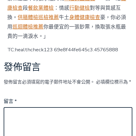
康檢查
段
餐飲業體檢
：情感
行動健檢
對等與質感互
換。
供膳體檢
巡檢推薦
牛土
身體健康檢查
豪，你必須
用
巡迴體檢推薦
你最便宜的一張鈔票，換取張水瓶最
貴的一滴淚水。」
TC:healthcheck123 69e8f44fe645c3.45765888
發佈留言
發佈留言必須填寫的電子郵件地址不會公開。
必填欄位標示為
*
留言
*