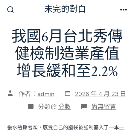
跳
未完的對白
至
搜
選
尋
單
主
切
我國6月台北秀傳
要
換
開
內
關
健檢制造業產值
容
增長緩和至2.2%
發
文
作者：
admin
2026 年 4 月 23 日
表
章
日
作
分
在
分類於
分數
尚無留言
期
者
類
〈我
國
6
張水瓶抓著頭，感覺自己的腦袋被強制塞入了一本
一
月