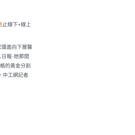
所
止線下+線上
家還面向下層醫
日報-她那間
格的黃金分割
。中工網記者