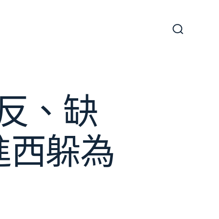
搜
尋
切
換
開
關
反、缺
進西躲為