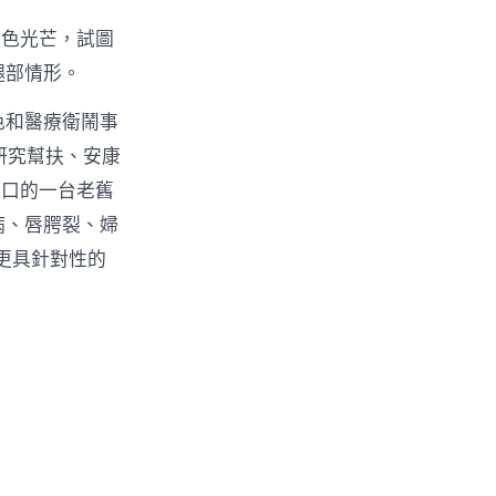
金色光芒，試圖
腿部情形。
色和醫療衛鬧事
研究幫扶、安康
門口的一台老舊
病、唇腭裂、婦
更具針對性的
。