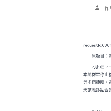
文
作
章
作
者
requestId:696
原題目：
7月9日，
本地群眾停止
等多個範疇。
天該義診點合計