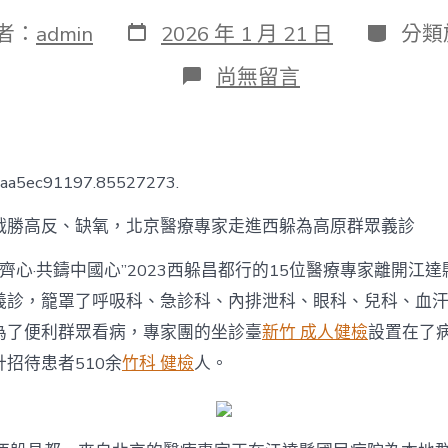
發
分
者：
admin
2026 年 1 月 21 日
分類
表
類
日
在
尚無留言
期
〈戰
森
和
診
所
faa5ec91197.85527273.
減
重
戰勝高反、缺氧，北京醫療專家走進西躲為高原群眾義診
勝
高
“齊心·共鑄中國心”2023西躲昌都行的15位醫療專家離開江
反、
缺
義診，籠罩了呼吸科、急診科、內排泄科、眼科、兒科、血
氧，
為了便利群眾看病，專家團的坐診臺
新竹 成人健檢
設置在了
北
京
招待患者510余
竹科 健檢
人。
醫
療
專
家