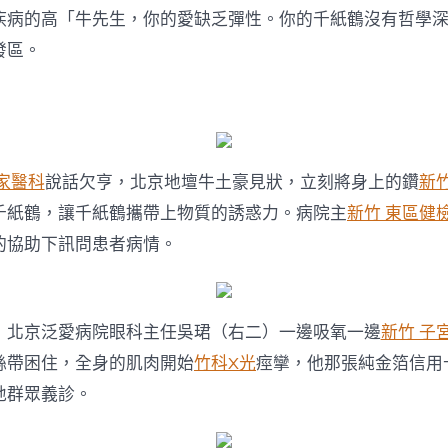
疾病的高「牛先生，你的愛缺乏彈性。你的千紙鶴沒有哲學
發區。
 家醫科
說話欠亨，北京地壇牛土豪見狀，立刻將身上的鑽
新竹
千紙鶴，讓千紙鶴攜帶上物質的誘惑力。病院主
新竹 東區健
的協助下訊問患者病情。
，北京泛愛病院眼科主任吳珺（右二）一邊吸氧一邊
新竹 子
絲帶困住，全身的肌肉開始
竹科X光
痙攣，他那張純金箔信用
地群眾義診。