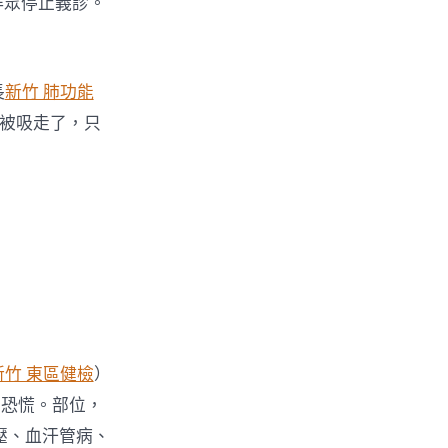
群眾停止義診。
長
新竹 肺功能
被吸走了，只
新竹 東區健檢
）
學恐慌。部位，
壓、血汗管病、