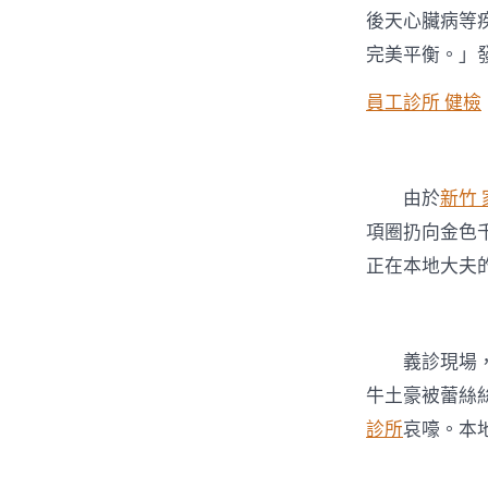
後天心臟病等
完美平衡。」
員工診所 健檢
由於
新竹
項圈扔向金色
正在本地大夫
義診現場
牛土豪被蕾絲
診所
哀嚎。本