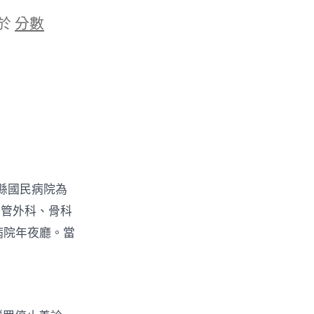
於
分數
達縣國民病院為
汗管外科、骨科
病院年夜廳。當