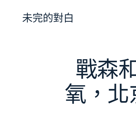
跳
至
未完的對白
主
要
內
容
戰森
氧，北