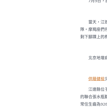
7月9日
當天，江
隊。摩羯座們
剩下腳踝上的
北京地壇
供膳健檢
江達縣位
的聯合張水瓶
常住生齒為928