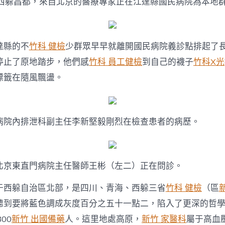
，西躲昌都，來自北京的醫療專家正在江達縣國民病院為本地
走
進
西
躲
為
達縣的不
竹科 健檢
少群眾早早就離開國民病院義診點排起了
高
停止了原地踏步，他們感
竹科 員工健檢
到自己的襪子
竹科X光
原
群
標籤在隨風飄盪。
眾
義
診〉
中
病院內排泄科副主任李新堅毅剛烈在檢查患者的病歷。
北京東直門病院主任醫師王彬（左二）正在問診。
于西躲自治區北部，是四川、青海、西躲三省
竹科 健檢
（區
聽到要將藍色調成灰度百分之五十一點二，陷入了更深的哲
00
新竹 出國備藥
人。這里地處高原，
新竹 家醫科
屬于高血