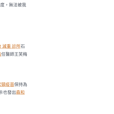
深度，無法被我
 減重 診所
石
檢
任醫師王笑梅
宮頸疫苗
保持為
卡也發出
森和