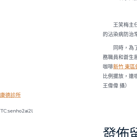
王笑梅主
的沾染病防治
同時，為
務職員和蒼生
咖啡
新竹 東區
比例擺放，連
王偉偉 攝）
康德診所
TC:senho2ai2l
發佈