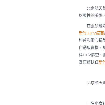
北京航天
以柔性的美學
在義診經
新竹 HPV疫苗
科普和愛心捐
自動販賣機，
科HPV篩查、
安康幫扶任
新
北京航天
一名小女