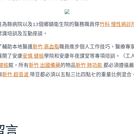
任為縣病院以及13個鄉鎮衛生院的醫務職員停
竹科 慢性病診
常識培訓及互動座談。
了輔助本地醫護
新竹 高血脂
職員進步個人工作技巧，醫療專
展開了安康
安慎 健檢
學院和安康年夜課堂等專項培訓。（工人
健檢
館，所有
新竹 出國備藥
的物品
新竹 肺功能
都必須遵循嚴
咖
新竹 超音波
啡豆都必須以五點三比四點七的重量比例混合
留言