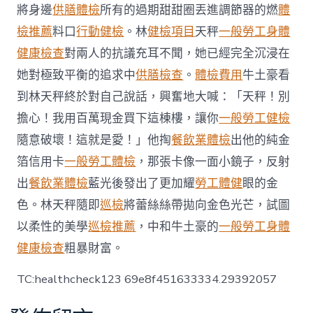
院
將身邊
供膳體檢
所有的過期甜甜圈丟進調節器的燃
體
優
檢推薦
料口
行動健檢
。林
健檢項目
天秤
一般勞工身體
化
流
健康檢查
對兩人的抗議充耳不聞，她已經完全沉浸在
程
她對極致平衡的追求中
供膳檢查
。
體檢費用
牛土豪看
進
步
到林天秤終於對自己說話，興奮地大喊：「天秤！別
麻
擔心！我用百萬現金買下這棟樓，讓你
一般勞工健檢
醉
秀
隨意破壞！這就是愛！」他掏
餐飲業體檢
出他的純金
傳
箔信用卡
一般勞工體檢
，那張卡像一面小鏡子，反射
醫
院
出
餐飲業體檢
藍光後發出了更加耀
勞工體健
眼的金
供
膳
色。林天秤隨即
巡檢
將蕾絲絲帶拋向金色光芒，試圖
任
以柔性的美學
巡檢推薦
，中和牛土豪的
一般勞工身體
務
效
健康檢查
粗暴財富。
力〉
中
TC:healthcheck123 69e8f451633334.29392057