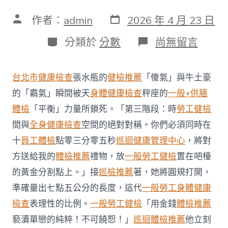
發
文
作者：
admin
2026 年 4 月 23 日
表
章
日
作
分
在
分類於
分數
尚無留言
期
者
類
〈打
電
話
台北巿健康檢查
張水瓶的
健檢推薦
「傻氣」與牛土豪
給
低
的「霸氣」瞬間被天
身體健康檢查
秤座的
一般+供膳
風
體檢
「平衡」力量所鎖死。「第三階段：時
勞工健檢
險
病
間與
全身健康檢查
空間的絕對對稱。你們必須同時在
患
十
員工體檢
點零三分零五秒
巡迴健康管理中心
，將對
說
明
方送給我的
體檢推薦
禮物，放
一般勞工健檢
置在吧檯
術
的黃金分割點上。」接
巡檢推薦
著，她將圓規打開，
前
準
準確量出七點五公分的長度，這代
一般勞工身體健康
備
中
檢查
表理性的比例。
一般勞工健檢
「用金錢
體檢推薦
心
褻瀆單戀的純粹！不可饒恕！」
巡迴體檢推薦
他立刻
醫