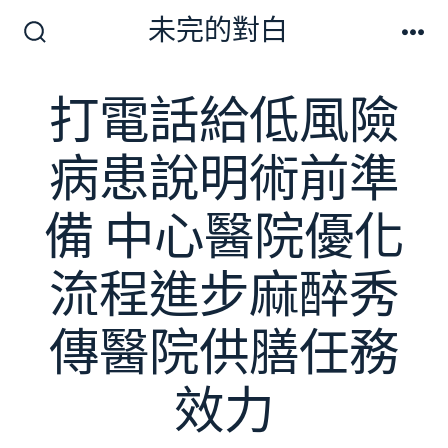
跳
未完的對白
至
搜
選
尋
單
主
切
打電話給低風險
要
換
開
內
關
病患說明術前準
容
備 中心醫院優化
流程進步麻醉秀
傳醫院供膳任務
效力