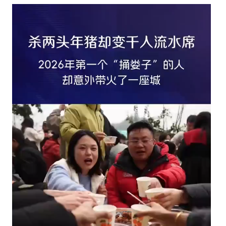
全
國
多
地
涌
起
“殺
豬
宴”
熱
潮〉
中