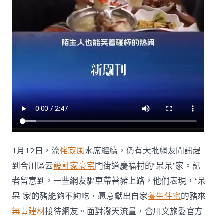
1月12日，流
侘寂風
水席繼續，仍有大批網友聞訊趕
到合川區云
設計家豪宅
門街道慶福村的“呆呆”家。記
者留意到，一些網友驅車帶著豬上路，他們表現，“呆
呆”家的豬能夠不夠吃，愿意獻出自家
養生住宅
的豬來
無毒建材
接待網友。面對潑天流量，合川文旅委官方