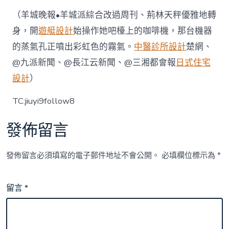
（羊城晚報•羊城派綜合改過周刊、荊林天秤優雅地轉
身，開
遊艇設計
始操作她吧檯上的咖啡機，那台機器
的蒸氣孔正噴出彩虹色的霧氣。
中醫診所設計
楚網、
@九派新聞、@長江云新聞、@三湘都會報
日式住宅
設計
）
TC:jiuyi9follow8
發佈留言
發佈留言必須填寫的電子郵件地址不會公開。
必填欄位標示為
*
留言
*