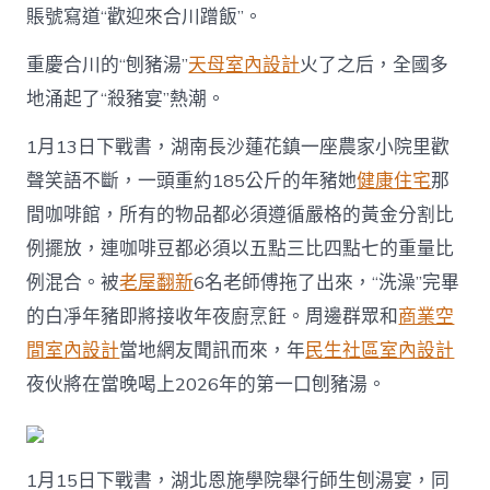
賬號寫道“歡迎來合川蹭飯”。
重慶合川的“刨豬湯”
天母室內設計
火了之后，全國多
地涌起了“殺豬宴”熱潮。
1月13日下戰書，湖南長沙蓮花鎮一座農家小院里歡
聲笑語不斷，一頭重約185公斤的年豬她
健康住宅
那
間咖啡館，所有的物品都必須遵循嚴格的黃金分割比
例擺放，連咖啡豆都必須以五點三比四點七的重量比
例混合。被
老屋翻新
6名老師傅拖了出來，“洗澡”完畢
的白凈年豬即將接收年夜廚烹飪。周邊群眾和
商業空
間室內設計
當地網友聞訊而來，年
民生社區室內設計
夜伙將在當晚喝上2026年的第一口刨豬湯。
1月15日下戰書，湖北恩施學院舉行師生刨湯宴，同