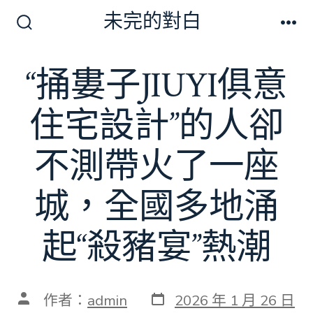
跳
未完的對白
至
搜
選
尋
單
主
切
“捅婁子JIUYI俱意
要
換
開
內
關
住宅設計”的人卻
容
不測帶火了一座
城，全國多地涌
起“殺豬宴”熱潮
發
文
作者：
admin
2026 年 1 月 26 日
表
章