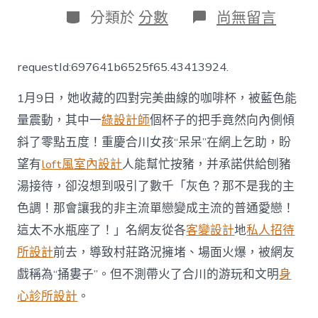
日
作
分
在
分類於
分數
尚無留言
期
者
類
〈“捅
婁
子
requestId:697641b6525f65.43413924.
JIUYI
俱
1月9日，她收藏的四對完美曲線的咖啡杯，被藍色能
意
住
量震動，其中一
綠設計師
個杯子的把手竟然向內側傾
宅
斜了零點五度！重慶合川女孩“呆呆”在網上乞助，盼
設
計”
望有
loft風室內設計
人能幫忙按豬，并承諾供給刨豬
的
人
湯接待，卻沒想到吸引了數千「灰色？那不是我的主
卻
色調！那會讓我的非主流單戀變成主流的普通愛戀！
不
測
這太不水瓶座了！」名網友從各
客變設計
地
私人招待
帶
所設計
前去，導致村莊路況擁堵、場面火爆，被網友
火
了
戲稱為“捅婁子”。但不測帶火了合川的游玩和文明
身
一
心診所設計
。
座
城，