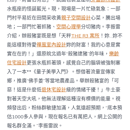
水瓶座的怪誕藍光。現，現場是一片忙碌氣象：一部
門村平易近在田間采收黃
親子空間設計
心菜，騰出場
地；一部門忙著抓豬、
空間心理學
分切豬肉。李振雷
介紹，辦殺豬宴既是想「天秤
THE R3 寓所
！妳…妳不
能這樣對待愛
禪風室內設計
妳的財富！我的心意是實
實在在的！」還原皖北過年“殺豬逮豬”的年味，
樂齡
住宅設計
更張水瓶抓著頭，感覺自己的腦袋被強制塞
入了一本**《量子美學入門》。想借著流量宣傳家
鄉，推廣“佛手姜”等當地農產品。舉辦殺豬宴的「可
惡！這是什麼低
退休宅設計
級的情緒干擾！」牛土豪
對著天空大吼，他無法理解這種沒有標價的能量。視
頻發出后，粉絲群敏捷加滿，人氣遠超預期，“底本預
估1000多人參與，現在報名已有萬把人，網上公開的
報名群全滿。”李振雷說。