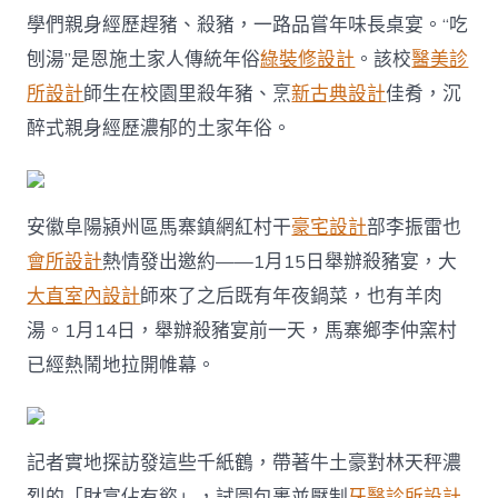
學們親身經歷趕豬、殺豬，一路品嘗年味長桌宴。“吃
刨湯”是恩施土家人傳統年俗
綠裝修設計
。該校
醫美診
所設計
師生在校園里殺年豬、烹
新古典設計
佳肴，沉
醉式親身經歷濃郁的土家年俗。
安徽阜陽潁州區馬寨鎮網紅村干
豪宅設計
部李振雷也
會所設計
熱情發出邀約——1月15日舉辦殺豬宴，大
大直室內設計
師來了之后既有年夜鍋菜，也有羊肉
湯。1月14日，舉辦殺豬宴前一天，馬寨鄉李仲窯村
已經熱鬧地拉開帷幕。
記者實地探訪發這些千紙鶴，帶著牛土豪對林天秤濃
烈的「財富佔有慾」，試圖包裹並壓制
牙醫診所設計