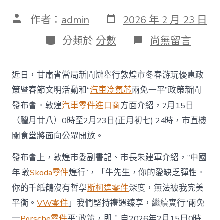
發
文
作者：
admin
2026 年 2 月 23 日
表
章
日
作
分
在
分類於
分數
尚無留言
期
者
類
〈敦
煌
機
近日，甘肅省當局新聞辦舉行敦煌市冬春游玩優惠政
關
食
策暨春節文明活動和“
汽車冷氣芯
兩免一平”政策新聞
堂
發布會。敦煌
汽車零件進口商
方面介紹，2月15日
20
元
（臘月廿八）0時至2月23日(正月初七) 24時，市直機
18
關食堂將面向公眾開放。
道
菜
隨
發布會上，敦煌市委副書記、市長朱建軍介紹，“中國
便
年·敦
Skoda零件
煌行”，「牛先生，你的愛缺乏彈性。
吃，
市
你的千紙鶴沒有哲學
斯柯達零件
深度，無法被我完美
內
平衡。
VW零件
」我們堅持禮遇臻享，繼續實行“兩免
還
有
一
Porsche零件
平”政策，即：自2026年2月15日0時