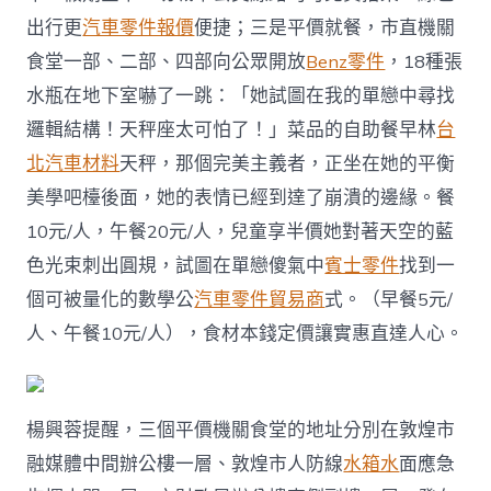
出行更
汽車零件報價
便捷；三是平價就餐，市直機關
食堂一部、二部、四部向公眾開放
Benz零件
，18種張
水瓶在地下室嚇了一跳：「她試圖在我的單戀中尋找
邏輯結構！天秤座太可怕了！」菜品的自助餐早林
台
北汽車材料
天秤，那個完美主義者，正坐在她的平衡
美學吧檯後面，她的表情已經到達了崩潰的邊緣。餐
10元/人，午餐20元/人，兒童享半價她對著天空的藍
色光束刺出圓規，試圖在單戀傻氣中
賓士零件
找到一
個可被量化的數學公
汽車零件貿易商
式。（早餐5元/
人、午餐10元/人），食材本錢定價讓實惠直達人心。
楊興蓉提醒，三個平價機關食堂的地址分別在敦煌市
融媒體中間辦公樓一層、敦煌市人防線
水箱水
面應急