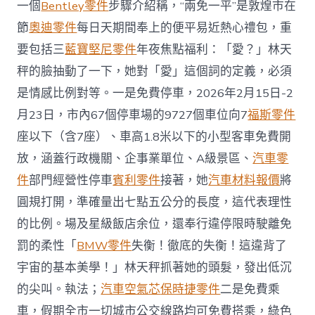
一個
Bentley零件
步驟介紹稱，“兩免一平”是敦煌市在
節
奧迪零件
每日天期間奉上的便平易近熱心禮包，重
要包括三
藍寶堅尼零件
年夜焦點福利：「愛？」林天
秤的臉抽動了一下，她對「愛」這個詞的定義，必須
是情感比例對等。一是免費停車，2026年2月15日-2
月23日，市內67個停車場的9727個車位向7
福斯零件
座以下（含7座）、車高1.8米以下的小型客車免費開
放，涵蓋行政機關、企事業單位、A級景區、
汽車零
件
部門經營性停車
賓利零件
接著，她
汽車材料報價
將
圓規打開，準確量出七點五公分的長度，這代表理性
的比例。場及星級飯店余位，還奉行違停限時駛離免
罰的柔性「
BMW零件
失衡！徹底的失衡！這違背了
宇宙的基本美學！」林天秤抓著她的頭髮，發出低沉
的尖叫。執法；
汽車空氣芯
保時捷零件
二是免費乘
車，假期全市一切城市公交線路均可免費搭乘，綠色