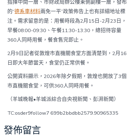
指揮中間一層、市財政局辦公樓東側副樓一層，發布
的“
德系車材料
兩免一平”政策佈告上也有詳細地址標
注。需求留意的是：用餐時段為2月15日-2月23日，
早餐08:00-09:30、午餐11:30-13:30，總招待容量
360人同時用餐，餐食售完即止。
2月9日記者從敦煌市直機關食堂方面清楚到，2月16
日即大年節當天，食堂仍正常供餐。
公開資料顯示，2026年除夕假期，敦煌也開放了3個
市直機關食堂，可供360人同時用餐。
（羊城晚報•羊城派綜合自央視新聞、彭湃新聞）
TC:osder9follow7 699b2bbdbb2579.90965335
發佈留言