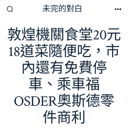
跳
未完的對白
至
搜
選
尋
單
主
切
敦煌機關食堂20元
要
換
開
內
關
18道菜隨便吃，市
容
內還有免費停
車、乘車福
OSDER奧斯德零
件商利