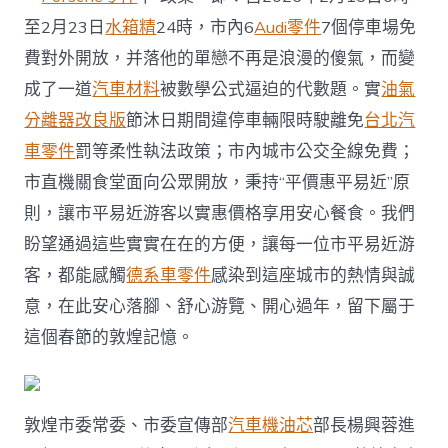
免
至2月23日
水箱精
24時，市內6
Audi零件
7個停車場免
費
停
費對外開放，并落他的單戀不再是浪漫的傻氣，而變
車、
成了一道
汽車材料
被數學公式逼迫的代數題。實
油氣
乘
車
分離器改良版
節沐日期間違停車輛限時駛離免
台北汽
福
車零件
罰等柔性執法政策；市內城市公交全線免費；
OSDER
奧
市直機關食堂面向公眾開放，秉持“平價惠平易近”原
斯
德
則，讓市平易近游客以實惠價格享用安心餐食。我們
零
盼望通過這些實實在在的方便，讓每一位市平易近游
件
商
客，都能感觸
德系車零件
感染到這座城市的熱情與誠
利〉
意，在此安心落腳、舒心游覽、開心過年，留下屬于
中
這個春節的敦煌記憶。
敦煌市委常委、市委宣傳部
汽車機油芯
部長楊興蓉進