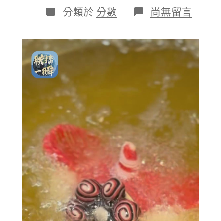
日
作
分
在
分類於
分數
尚無留言
期
者
類
〈文
明
中
國
行・
聯
播
一
瞬
丨
春
節
舌
尖
上
的
非
遺
甘
台
包