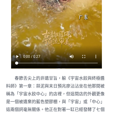
養
網
旨，
哪
個
是
你
的
最
愛？〉
中
春節舌尖上的非遺甘旨，躲《宇宙水餃與終極醬
料師》第一章：蒜泥與末日預兆廖沾沾坐在他那間被
稱為「宇宙水餃中心」的店裡，但這間店的外觀更像
是一個被遺棄的藍色塑膠棚，與「宇宙」或「中心」
這兩個詞毫無關係。他正在對著一缸已經發酵了七個