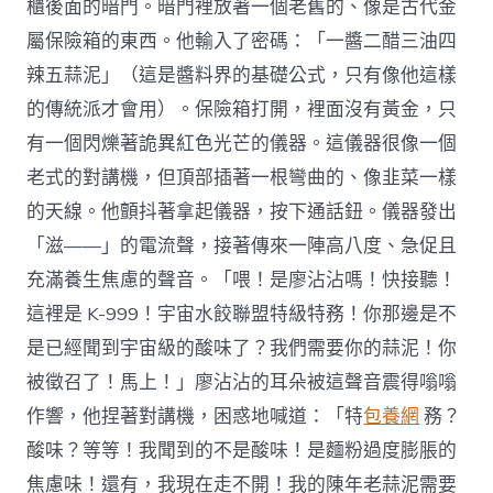
櫃後面的暗門。暗門裡放著一個老舊的、像是古代金
屬保險箱的東西。他輸入了密碼：「一醬二醋三油四
辣五蒜泥」（這是醬料界的基礎公式，只有像他這樣
的傳統派才會用）。保險箱打開，裡面沒有黃金，只
有一個閃爍著詭異紅色光芒的儀器。這儀器很像一個
老式的對講機，但頂部插著一根彎曲的、像韭菜一樣
的天線。他顫抖著拿起儀器，按下通話鈕。儀器發出
「滋——」的電流聲，接著傳來一陣高八度、急促且
充滿養生焦慮的聲音。「喂！是廖沾沾嗎！快接聽！
這裡是 K-999！宇宙水餃聯盟特級特務！你那邊是不
是已經聞到宇宙級的酸味了？我們需要你的蒜泥！你
被徵召了！馬上！」廖沾沾的耳朵被這聲音震得嗡嗡
作響，他捏著對講機，困惑地喊道：「特
包養網
務？
酸味？等等！我聞到的不是酸味！是麵粉過度膨脹的
焦慮味！還有，我現在走不開！我的陳年老蒜泥需要