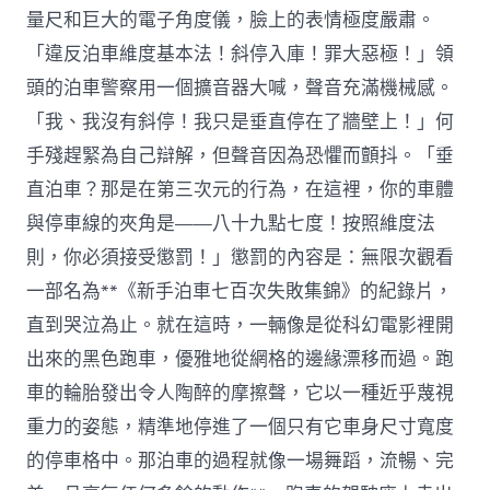
量尺和巨大的電子角度儀，臉上的表情極度嚴肅。
「違反泊車維度基本法！斜停入庫！罪大惡極！」領
頭的泊車警察用一個擴音器大喊，聲音充滿機械感。
「我、我沒有斜停！我只是垂直停在了牆壁上！」何
手殘趕緊為自己辯解，但聲音因為恐懼而顫抖。「垂
直泊車？那是在第三次元的行為，在這裡，你的車體
與停車線的夾角是——八十九點七度！按照維度法
則，你必須接受懲罰！」懲罰的內容是：無限次觀看
一部名為**《新手泊車七百次失敗集錦》的紀錄片，
直到哭泣為止。就在這時，一輛像是從科幻電影裡開
出來的黑色跑車，優雅地從網格的邊緣漂移而過。跑
車的輪胎發出令人陶醉的摩擦聲，它以一種近乎蔑視
重力的姿態，精準地停進了一個只有它車身尺寸寬度
的停車格中。那泊車的過程就像一場舞蹈，流暢、完