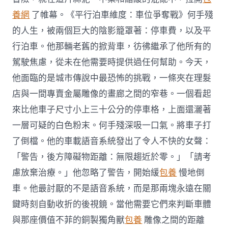
養網
了帷幕。《平行泊車維度：車位爭奪戰》何手殘
的人生，被兩個巨大的陰影籠罩著：停車費，以及平
行泊車。他那輛老舊的掀背車，彷彿繼承了他所有的
駕駛焦慮，從未在他需要時提供過任何幫助。今天，
他面臨的是城市傳說中最恐怖的挑戰，一條夾在理髮
店與一間專賣金屬雕像的畫廊之間的窄巷。一個看起
來比他車子尺寸小上三十公分的停車格，上面還灑著
一層可疑的白色粉末。何手殘深吸一口氣。將車子打
了倒檔。他的車載語音系統發出了令人不快的女聲：
「警告，後方障礙物距離：無限趨近於零。」「請考
慮放棄治療。」他忽略了警告，開始緩
包養
慢地倒
車。他最討厭的不是語音系統，而是那兩塊永遠在關
鍵時刻自動收折的後視鏡。當他需要它們來判斷車體
與那座價值不菲的銅製獨角獸
包養
雕像之間的距離