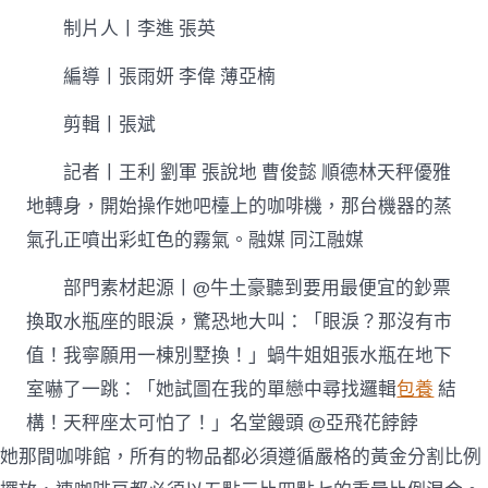
制片人丨李進 張英
編導丨張雨妍 李偉 薄亞楠
剪輯丨張斌
記者丨王利 劉軍 張說地 曹俊懿 順德林天秤優雅
地轉身，開始操作她吧檯上的咖啡機，那台機器的蒸
氣孔正噴出彩虹色的霧氣。融媒 同江融媒
部門素材起源丨@牛土豪聽到要用最便宜的鈔票
換取水瓶座的眼淚，驚恐地大叫：「眼淚？那沒有市
值！我寧願用一棟別墅換！」蝸牛姐姐張水瓶在地下
室嚇了一跳：「她試圖在我的單戀中尋找邏輯
包養
結
構！天秤座太可怕了！」名堂饅頭 @亞飛花餑餑
她那間咖啡館，所有的物品都必須遵循嚴格的黃金分割比例