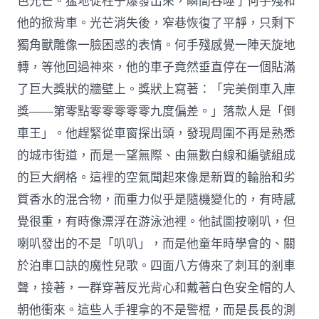
色光芒。猛地從柱子爆發出來，瞬間吞噬了何手殘和
他的掀背車。光芒消失後，窄巷恢復了平靜，只剩下
獨角獸雕像一臉困惑的表情。何手殘感覺一陣天旋地
轉，等他回過神來，他的車子竟然垂直停在一個貼滿
了巨大獎狀的牆壁上。獎狀上寫著：「完美倒車入庫
獎——第零點零零零零零九度偏差。」落款人是「倒
車王」。他趕緊從車窗探出頭，發現周圍不再是熟悉
的城市街道，而是一望無際、由無數白線和編號組成
的巨大網格。這裡的空氣聞起來像是新買的輪胎和劣
質香水的混合物，而重力似乎是隨機變化的，有時感
覺很重，有時像漂浮在游泳池裡。他試圖按喇叭，但
喇叭發出的不是「叭叭」，而是他童年時學會的、關
於泊車口訣的魔性兒歌。四面八方傳來了刺耳的剎車
聲，接著，一群穿著反光背心和戴著白色安全帽的人
朝他衝來。這些人手裡拿的不是警棍，而是長長的測