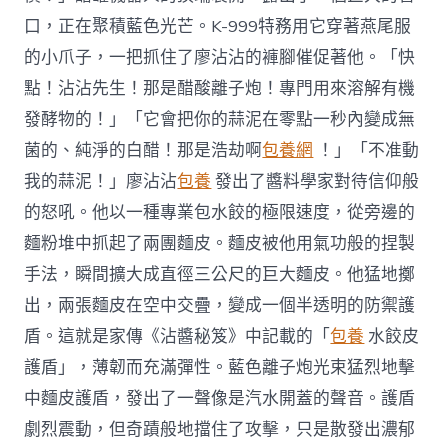
口，正在聚積藍色光芒。K-999特務用它穿著燕尾服
的小爪子，一把抓住了廖沾沾的褲腳催促著他。「快
點！沾沾先生！那是醋酸離子炮！專門用來溶解有機
發酵物的！」「它會把你的蒜泥在零點一秒內變成無
菌的、純淨的白醋！那是浩劫啊
包養網
！」「不准動
我的蒜泥！」廖沾沾
包養
發出了醬料學家對待信仰般
的怒吼。他以一種專業包水餃的極限速度，從旁邊的
麵粉堆中抓起了兩團麵皮。麵皮被他用氣功般的捏製
手法，瞬間擴大成直徑三公尺的巨大麵皮。他猛地擲
出，兩張麵皮在空中交疊，變成一個半透明的防禦護
盾。這就是家傳《沾醬秘笈》中記載的「
包養
水餃皮
護盾」，薄韌而充滿彈性。藍色離子炮光束猛烈地擊
中麵皮護盾，發出了一聲像是汽水開蓋的聲音。護盾
劇烈震動，但奇蹟般地擋住了攻擊，只是散發出濃郁