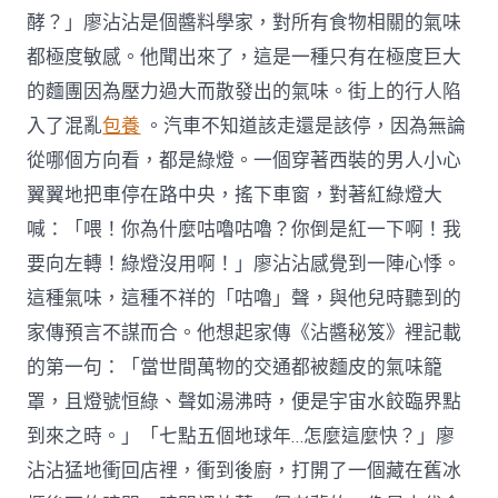
酵？」廖沾沾是個醬料學家，對所有食物相關的氣味
都極度敏感。他聞出來了，這是一種只有在極度巨大
的麵團因為壓力過大而散發出的氣味。街上的行人陷
入了混亂
包養
。汽車不知道該走還是該停，因為無論
從哪個方向看，都是綠燈。一個穿著西裝的男人小心
翼翼地把車停在路中央，搖下車窗，對著紅綠燈大
喊：「喂！你為什麼咕嚕咕嚕？你倒是紅一下啊！我
要向左轉！綠燈沒用啊！」廖沾沾感覺到一陣心悸。
這種氣味，這種不祥的「咕嚕」聲，與他兒時聽到的
家傳預言不謀而合。他想起家傳《沾醬秘笈》裡記載
的第一句：「當世間萬物的交通都被麵皮的氣味籠
罩，且燈號恒綠、聲如湯沸時，便是宇宙水餃臨界點
到來之時。」「七點五個地球年…怎麼這麼快？」廖
沾沾猛地衝回店裡，衝到後廚，打開了一個藏在舊冰