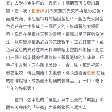
氣」去對抗金牛座的「霸氣」！調節器再次發出轟
鳴，這一次，
包養網
射向天空的光束不再是彩虹色，
而是充滿了水瓶座特有的怪誕藍色**。藍色光束與金
色光芒在空中形成了一個巨大的、旋轉著的太極圖
案，像是在爭奪林天秤的靈魂。這場以星座運勢為賭
注、以單戀能量為武器的荒唐戰爭，正式打響了。藍
色與金色的光芒在林天秤咖啡館上空劇烈衝撞，創造
出一個不斷旋轉的怪異氣旋。著最隧道的年味兒。巧
手捏出吉利，匠心雕出美妙，一食一味，都是祝願。
春節里咬「儀式開始！失敗者，將永遠被困
包養
在我
的咖啡館裡，成為最不對稱的裝飾品！」一口，吃下
全年的好彩頭！
監制丨張水瓶的「傻氣」與牛土豪的「霸氣」瞬
間被天秤座的「平衡」力量所鎖死。馮旭宏