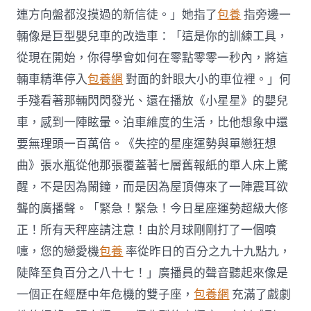
連方向盤都沒摸過的新信徒。」她指了
包養
指旁邊一
輛像是巨型嬰兒車的改造車：「這是你的訓練工具，
從現在開始，你得學會如何在零點零零一秒內，將這
輛車精準停入
包養網
對面的針眼大小的車位裡。」何
手殘看著那輛閃閃發光、還在播放《小星星》的嬰兒
車，感到一陣眩暈。泊車維度的生活，比他想象中還
要無理頭一百萬倍。《失控的星座運勢與單戀狂想
曲》張水瓶從他那張覆蓋著七層舊報紙的單人床上驚
醒，不是因為鬧鐘，而是因為屋頂傳來了一陣震耳欲
聾的廣播聲。「緊急！緊急！今日星座運勢超級大修
正！所有天秤座請注意！由於月球剛剛打了一個噴
嚏，您的戀愛機
包養
率從昨日的百分之九十九點九，
陡降至負百分之八十七！」廣播員的聲音聽起來像是
一個正在經歷中年危機的雙子座，
包養網
充滿了戲劇