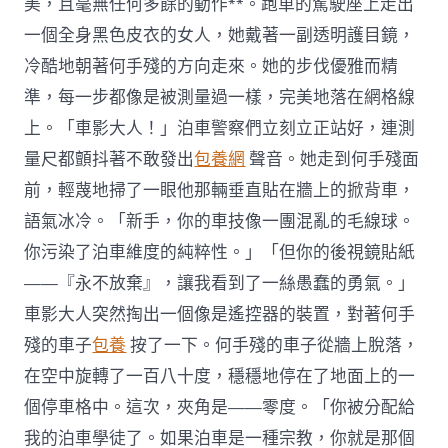
美，且毫無任何多餘的動作**。跑車的駕駛座上走出
一個全身黑色皮衣的女人，她戴著一副透明護目鏡，
冷酷地朝著何手殘的方向走來。她的步伐優雅而精
準，每一步都像是被測量過一樣，完美地落在網格線
上。「車影大人！」泊車警察們立刻立正站好，連測
量尺都顫抖著不敢發出
包養網
聲音。她走到何手殘面
前，輕蔑地掃了一眼他那輛垂直貼在牆上的掀背車，
語氣冰冷。「新手，你的車技像一團混亂的毛線球。
你污染了泊車維度的純粹性。」「但你的後視鏡貼紙
——『永不放棄』，讓我看到了一絲愚蠢的勇氣。」
車影大人突然掏出一個像是遙控器的裝置，對著何手
殘的車子
包養
按了一下。何手殘的車子從牆上脫落，
在空中旋轉了一百八十度，穩穩地停在了地面上的一
個停車格中。這次，夾角是——零度。「你被分配給
我的泊車學徒了。如果泊車是一種宗教，你就是那個