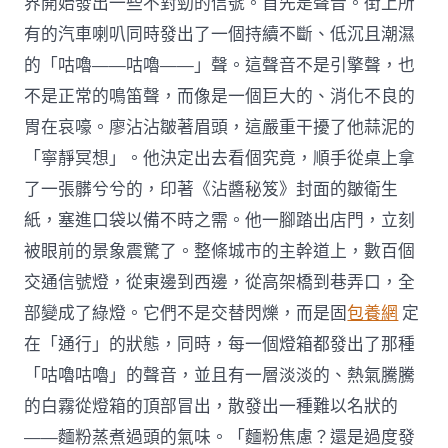
界開始發出一些不對勁的信號。首先是聲音。街上所
有的汽車喇叭同時發出了一個持續不斷、低沉且潮濕
的「咕嚕——咕嚕——」聲。這聲音不是引擎聲，也
不是正常的鳴笛聲，而像是一個巨大的、消化不良的
胃在哀嚎。廖沾沾皺著眉頭，這嚴重干擾了他蒜泥的
「寧靜冥想」。他決定出去看個究竟，順手從桌上拿
了一張髒兮兮的，印著《沾醬秘笈》封面的皺衛生
紙，塞進口袋以備不時之需。他一腳踏出店門，立刻
被眼前的景象震驚了。整條城市的主幹道上，數百個
交通信號燈，從東邊到西邊，從高架橋到巷弄口，全
部變成了綠燈。它們不是交替閃爍，而是固
包養網
定
在「通行」的狀態，同時，每一個燈箱都發出了那種
「咕嚕咕嚕」的聲音，並且有一層淡淡的、熱氣騰騰
的白霧從燈箱的頂部冒出，散發出一種難以名狀的
——麵粉蒸煮過頭的氣味。「麵粉焦慮？還是過度發