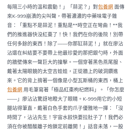
每隔三小時的溫和震動！」「蒜泥？」對
包養網
面傳
來K-999崩潰的尖叫聲，帶著濃濃的中藥味電子雜
音：「重點不是蒜泥！重點是**時空正在彎曲！**我
們的推進器快沒紅棗了！快！我們在你的後院！別帶
任何多餘的東西！除了——你那缸蒜泥！」就在廖沾
沾還在糾結要不要帶上他最珍愛的那把銀勺時，外面
的牆壁傳來一聲巨大的撞擊。一個穿著黑色燕尾服、
戴著太陽眼鏡的太空吉娃娃，正從牆上的破洞鑽進
來。它的背上揹著一個像是小型瓦斯桶的東西，桶上
包養網
用毛筆寫著「極品紅棗枸杞燃料」。「你怎麼
——」廖沾沾驚訝地瞪大了眼睛。K-999用它的小短
腿站得筆直，戴著白色手套的爪子優雅地一揮：「沒
時間了，沾沾先生！宇宙水餃快要拉肚子了！我們必
須在你被醋酸離子炮鎖定前離開！」話音未落，一股