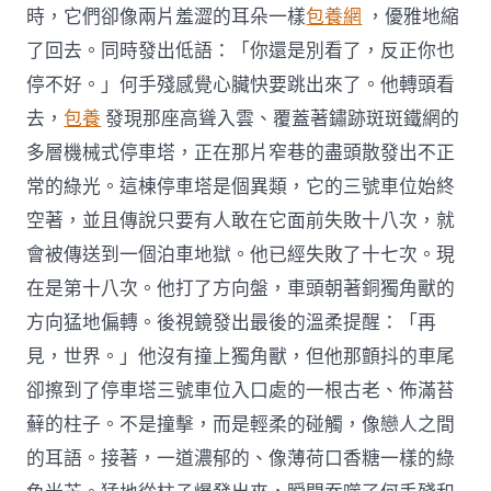
時，它們卻像兩片羞澀的耳朵一樣
包養網
，優雅地縮
了回去。同時發出低語：「你還是別看了，反正你也
停不好。」何手殘感覺心臟快要跳出來了。他轉頭看
去，
包養
發現那座高聳入雲、覆蓋著鏽跡斑斑鐵網的
多層機械式停車塔，正在那片窄巷的盡頭散發出不正
常的綠光。這棟停車塔是個異類，它的三號車位始終
空著，並且傳說只要有人敢在它面前失敗十八次，就
會被傳送到一個泊車地獄。他已經失敗了十七次。現
在是第十八次。他打了方向盤，車頭朝著銅獨角獸的
方向猛地偏轉。後視鏡發出最後的溫柔提醒：「再
見，世界。」他沒有撞上獨角獸，但他那顫抖的車尾
卻擦到了停車塔三號車位入口處的一根古老、佈滿苔
蘚的柱子。不是撞擊，而是輕柔的碰觸，像戀人之間
的耳語。接著，一道濃郁的、像薄荷口香糖一樣的綠