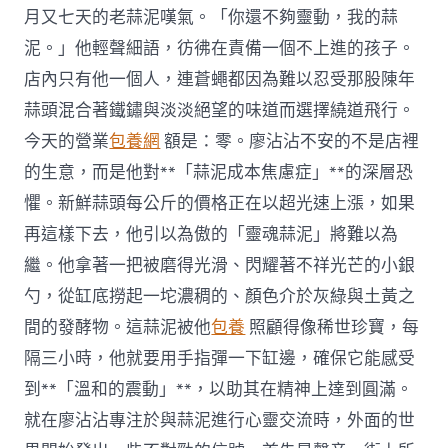
月又七天的老蒜泥嘆氣。「你還不夠靈動，我的蒜
泥。」他輕聲細語，彷彿在責備一個不上進的孩子。
店內只有他一個人，連蒼蠅都因為難以忍受那股陳年
蒜頭混合著鐵鏽與淡淡絕望的味道而選擇繞道飛行。
今天的營業
包養網
額是：零。廖沾沾不安的不是店裡
的生意，而是他對**「蒜泥成本焦慮症」**的深層恐
懼。新鮮蒜頭每公斤的價格正在以超光速上漲，如果
再這樣下去，他引以為傲的「靈魂蒜泥」將難以為
繼。他拿著一把被磨得光滑、閃耀著不祥光芒的小銀
勺，從缸底撈起一坨濃稠的、顏色介於灰綠與土黃之
間的發酵物。這蒜泥被他
包養
照顧得像稀世珍寶，每
隔三小時，他就要用手指彈一下缸邊，確保它能感受
到**「溫和的震動」**，以助其在精神上達到圓滿。
就在廖沾沾專注於與蒜泥進行心靈交流時，外面的世