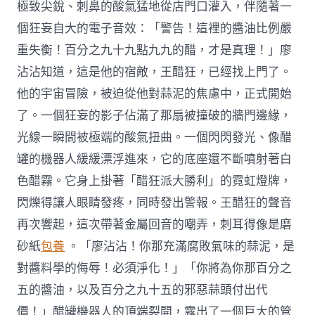
極致尖銳、刺鼻的酸氣猛地從店門口灌入，伴隨著一
個狂妄自大的電子音效：「警告！這裡的醬油比例嚴
重失衡！百分之九十九點九九的醋，才是真理！」廖
沾沾知道，這是他的宿敵，王醋狂，已經找上門了。
他的宇宙冒險，被迫從他對蒜泥的焦慮中，正式開始
了。一個狂妄的影子佔滿了那扇被撞破的牆門邊緣，
光線一瞬間被極端的酸氣扭曲。一個閃閃發光、像醋
罐的機器人緩緩漂浮進來，它的底座還不斷噴射著白
色醋霧。它身上掛著「醋狂派大勝利」的霓虹燈牌，
閃爍得讓人眼睛發疼，同時發出警報。王醋狂的聲音
再次響起，這次帶著金屬回音的嘲弄，刺耳得像是磨
砂紙
包養
。「廖沾沾！你那充滿腐敗氣味的蒜泥，是
對醬料學的侮辱！必須淨化！」「你將為你那百分之
五的醬油，以及百分之九十五的邪惡蒜頭付出代
價！」醋罐機器人的頂端裂開，露出了一個巨大的管