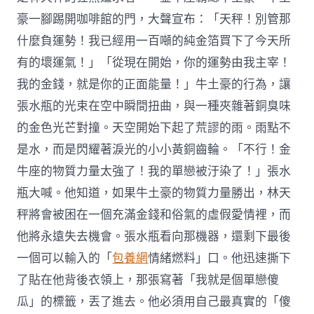
豪一腳踢開咖啡館的門，大聲宣布：「天秤！別管那
什麼負運勢！我已經用一百噸的純金箔買下了今天所
有的壞運氣！」「從現在開始，你的運勢由我主宰！
我的金錢，就是你的正面能量！」牛土豪的行為，讓
張水瓶的光束在空中瞬間扭曲，與一種夾雜著銅臭味
的金色光芒對撞。天空開始下起了荒謬的雨。雨點不
是水，而是閃耀著淚光的小小黃銅齒輪。「不行！金
牛座的物質力量太強了！我的單戀被汙染了！」張水
瓶大喊。他知道，如果牛土豪的物質力量勝出，林天
秤將會被困在一個充滿金錢和俗氣的虛假愛情裡，而
他將永遠失去機會。張水瓶看向那機器，還剩下最後
一個可以輸入的「
包養網
情緒燃料」口。他迅速撕下
了貼在他背後衣領上，那張寫著「我就是個單戀傻
瓜」的標籤，丟了進去。他必須用自己最真實的「傻