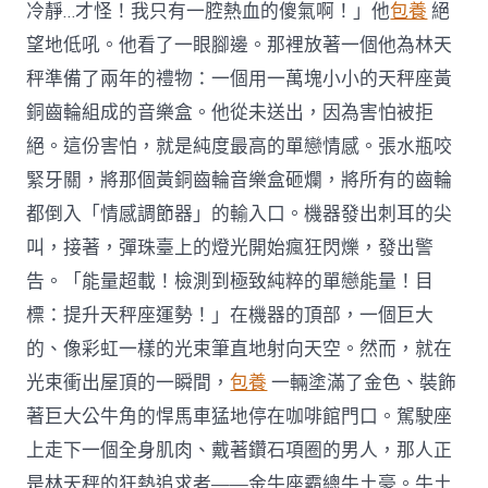
冷靜…才怪！我只有一腔熱血的傻氣啊！」他
包養
絕
望地低吼。他看了一眼腳邊。那裡放著一個他為林天
秤準備了兩年的禮物：一個用一萬塊小小的天秤座黃
銅齒輪組成的音樂盒。他從未送出，因為害怕被拒
絕。這份害怕，就是純度最高的單戀情感。張水瓶咬
緊牙關，將那個黃銅齒輪音樂盒砸爛，將所有的齒輪
都倒入「情感調節器」的輸入口。機器發出刺耳的尖
叫，接著，彈珠臺上的燈光開始瘋狂閃爍，發出警
告。「能量超載！檢測到極致純粹的單戀能量！目
標：提升天秤座運勢！」在機器的頂部，一個巨大
的、像彩虹一樣的光束筆直地射向天空。然而，就在
光束衝出屋頂的一瞬間，
包養
一輛塗滿了金色、裝飾
著巨大公牛角的悍馬車猛地停在咖啡館門口。駕駛座
上走下一個全身肌肉、戴著鑽石項圈的男人，那人正
是林天秤的狂熱追求者——金牛座霸總牛土豪。牛土