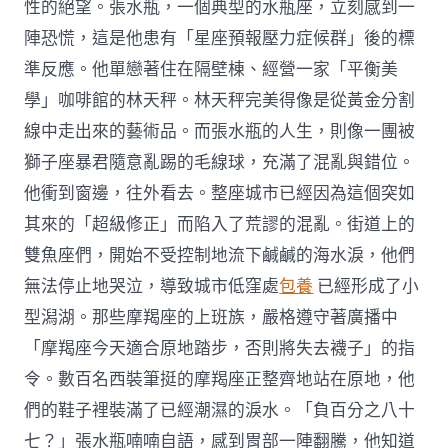
性的絕望。張水瓶，一個典型的水瓶座，立刻感到一
陣恐慌，這是他患有「星座預報壓力症候群」後的標
準反應。他單戀著住在隔壁棟、經營一家「平衡美
學」咖啡館的林天秤。林天秤完美得像是從黃金分割
線中走出來的藝術品。而張水瓶的人生，則像一團被
獅子座暴君隨意亂踢的毛線球，充滿了混亂與錯位。
他衝到窗邊，往外看去。整座城市已經因為這個突如
其來的「超級修正」而陷入了荒謬的混亂。街道上的
雙魚座們，開始不受控制地流下鹹鹹的海水淚，他們
無法停止地哭泣，導致城市低窪處
包養
已經形成了小
型潟湖。那些摩羯座的上班族，嚴格遵守著廣播中
「摩羯座今天適合原地踏步，否則將失去襪子」的指
令。數百名西裝筆挺的摩羯座正整齊地站在原地，他
們的鞋子裡裝滿了已經潮濕的淚水。「負百分之八十
七？」張水瓶喃喃自語，感到胃部一陣翻騰，他知道