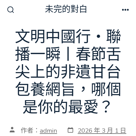
跳
未完的對白
至
搜
選
尋
單
主
切
文明中國行・聯
要
換
開
內
關
播一瞬丨春節舌
容
尖上的非遺甘台
包養網旨，哪個
是你的最愛？
發
文
作者：
admin
2026 年 3 月 1 日
表
章