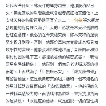
這代表著什麼。林天秤的運勢越差，他那股積壓已
久、無處安放的單戀能量就會越發瘋狂地實體化。上
次林天秤的戀愛運勢跌至百分之二十，
包養
張水瓶就
發現他的廚房裡長滿了巨大的、形狀是林天秤側臉的
粉紅色蘑菇。他必須在今天結束前，將林天秤的運勢
至少提升到零。否則，他那份單戀就會變成某種具備
攻擊性的實體。他緊張地跑進他堆滿了星座圖表和過
期甜甜圈的地下室，那裡放著他的秘密武器。「我需
要星象學輔助儀！」他衝到一個像是老式彈珠臺的機
器前，上面貼滿了「巨蟹座已哭」、「處女座勿碰」
等警告標籤。這是他用廢棄的唱片機和一個不知名的
外星計算器改造而成的「情感調節器」。他必須輸入
一種極具感染力的正面情緒作為燃料，來抵抗那負面
的運勢波。「水瓶座的優勢，就是超脫一切的理性與