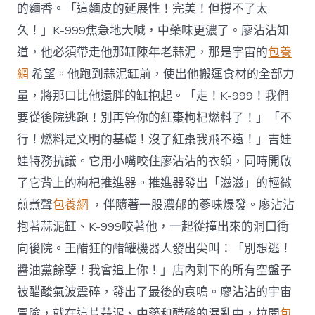
的麵香。「這麵皮的延展性！完美！但撐不了太
久！」K-999焦急地大喊，中藥味更濃了。廖沾沾知
道，他必須帶走他那缸陳年老蒜泥，那是宇宙的
包養
網
希望。他跑到蒜泥缸前，使出他搬運食材的全部力
量，將那口比他還胖的缸抱起。「走！K-999！我們
要從後院逃跑！別再管你的紅棗枸杞燃料了！」「不
行！燃料是文明的基礎！沒了紅棗我飛不遠！」吉娃
娃特務抗議。它用小嘴咬住廖沾沾的衣領，同時開啟
了它背上的枸杞推進器。推進器發出「滋滋」的輕微
煎煮聲
包養網
，伴隨著一股濃郁的蔘味爆發。廖沾沾
抱著蒜泥缸、K-999咬著他，一起從撞出來的洞口衝
向後院。王醋狂的醋罐機器人發出尖叫：「別想逃！
醬油黨餘孽！我會追上你！」店內剩下的所有空盤子
被醋酸氣波震碎，發出了最後的哀鳴。廖沾沾的宇宙
冒險，就在這片蒜泥、中藥和醋酸的混亂中，拉開
包