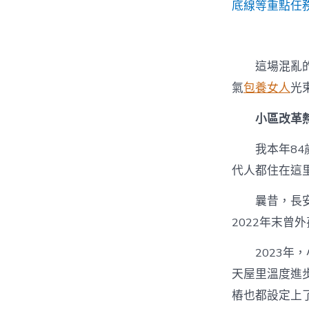
底線等重點任
這場混亂
氣
包養女人
光
小區改革
我本年84
代人都住在這
曩昔，長
2022年末曾
2023年
天屋里溫度進
樁也都設定上