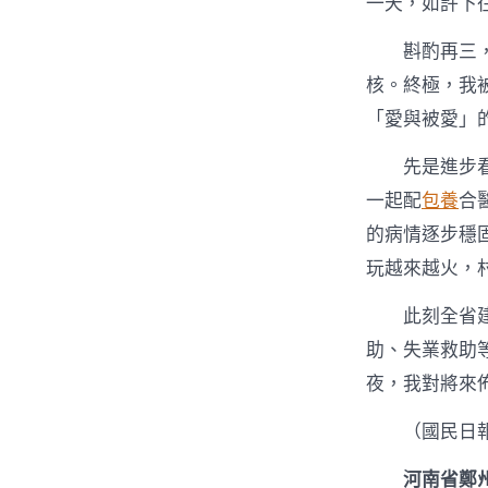
一天，如許下
斟酌再三
核。終極，我
「愛與被愛」
先是進步
一起配
包養
合
的病情逐步穩
玩越來越火，
此刻全省
助、失業救助
夜，我對將來
（國民日
河南省鄭