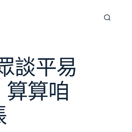
搜
尋
切
換
開
關
群眾談平易
｜算算咱
賬