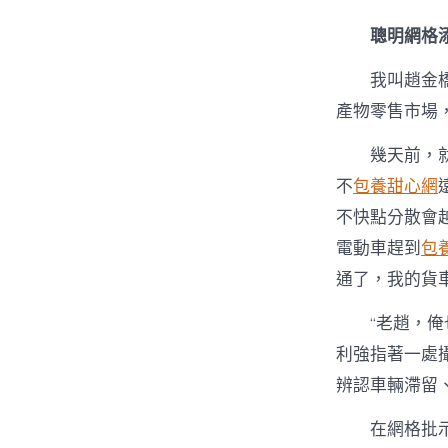
聰明網格
我叫趙金
產物零售市場
幾天前，
不
包養甜心網
不快點分散會
電動車趕到
包
通了，我的貨
“老趙，
利強指著一處攝
辨認車輛滯留
在網格批