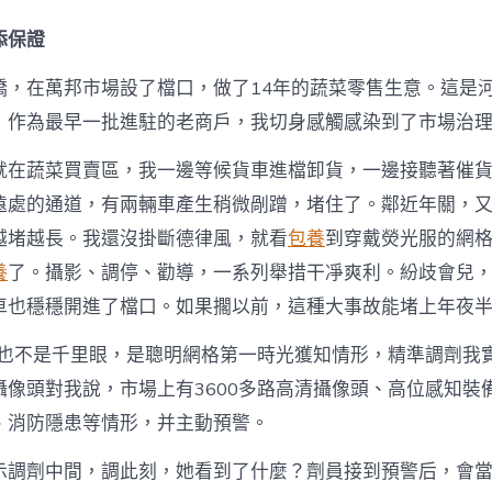
添保證
橋，在萬邦市場設了檔口，做了14年的蔬菜零售生意。這是
，作為最早一批進駐的老商戶，我切身感觸感染到了市場治
就在蔬菜買賣區，我一邊等候貨車進檔卸貨，一邊接聽著催
遠處的通道，有兩輛車產生稍微剮蹭，堵住了。鄰近年關，
越堵越長。我還沒掛斷德律風，就看
包養
到穿戴熒光服的網
養
了。攝影、調停、勸導，一系列舉措干凈爽利。紛歧會兒，“
車也穩穩開進了檔口。如果擱以前，這種大事故能堵上年夜
俺也不是千里眼，是聰明網格第一時光獲知情形，精準調劑我實
像頭對我說，市場上有3600多路高清攝像頭、高位感知裝備
、消防隱患等情形，并主動預警。
示調劑中間，調此刻，她看到了什麼？劑員接到預警后，會