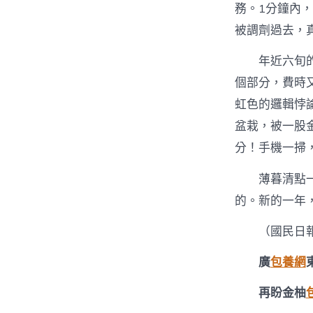
務。1分鐘內
被調劑過去，
年近六旬
個部分，費時
虹色的邏輯悖
盆栽，被一股
分！手機一掃
薄暮清點
的。新的一年
（國民日
廣
包養網
再盼金柚