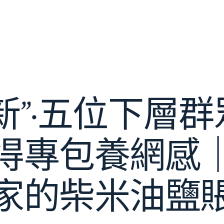
新”·五位下層
得專包養網感
家的柴米油鹽