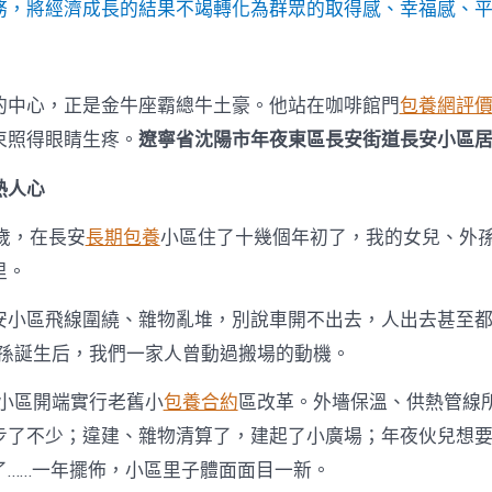
專
務，將經濟成長的結果不竭轉化為群眾的取得感、幸福感、
包
養
網
感
的中心，正是金牛座霸總牛土豪。他站在咖啡館門
包養網評
｜
算
束照得眼睛生疼。
遼寧省沈陽市年夜東區長安街道長安小區
算
咱
熱人心
家
的
歲，在長安
長期包養
小區住了十幾個年初了，我的女兒、外
柴
米
里。
油
鹽
安小區飛線圍繞、雜物亂堆，別說車開不出去，人出去甚至
賬〉
外孫誕生后，我們一家人曾動過搬場的動機。
中
，小區開端實行老舊小
包養合約
區改革。外墻保溫、供熱管線
步了不少；違建、雜物清算了，建起了小廣場；年夜伙兒想
了……一年擺佈，小區里子體面面目一新。