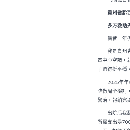
（國民日
貴州省黔
多方救助
曩昔一年
我是貴州
置中心空調，
子過得挺平穩
2025
院做周全檢討
醫治，報銷完
出院后我
所需支出是7