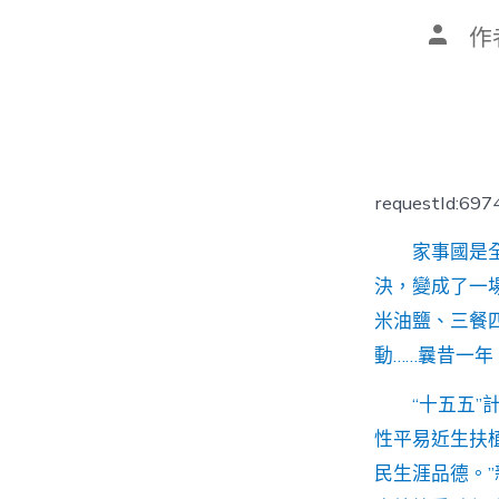
文
作
章
作
者
requestId:69
家事國是
決，變成了一
米油鹽、三餐
動……曩昔一
“十五五
性平易近生扶
民生涯品德。