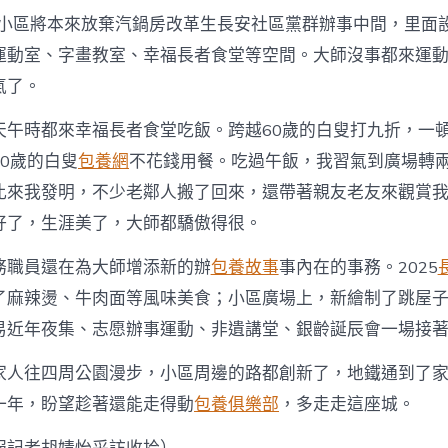
年，小區將本來放棄汽鍋房改革生長安社區黨群辦事中間，里面
運動室、字畫教室、幸福長者食堂等空間。大師沒事都來運
氣了。
天午時都來幸福長者食堂吃飯。跨越60歲的白叟打九折，一頓
0歲的白叟
包養網
不花錢用餐。吃過午飯，我習氣到廣場轉
比來我發明，不少老鄰人搬了回來，還帶著親友老友來觀賞
好了，生涯美了，大師都驕傲得很。
務職員還在為大師增添新的辦
包養故事
事內在的事務。2025
了麻辣燙、牛肉面等風味美食；小區廣場上，新繪制了跳屋
易近年夜集、志愿辦事運動、非遺講堂、銀齡誕辰會一場接著
家人往四周公園漫步，小區周邊的路都創新了，地鐵通到了
一年，盼望趁著還能走得動
包養俱樂部
，多走走這座城。