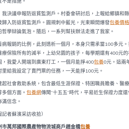
往不是措施。
，我決議申報防返貧監測戶。村委會研討后，上報給鄉鎮和
被歸入防返貧監測戶。圓規刺中藍光，光束瞬間爆發
包養價
的哲學辯論氣泡。隨后，一系列幫扶辦法走進了我家。
看病報銷的比例，此刻透析一個月，本身只需承當100多元。
醫療保險所有的減半，上幼兒園的孩子，每學期還有400元
固，我愛人開端到廣東打工，一個月能掙400
包養
0元。這兩
村里給我設定了賣門票的任務，一天能掙100元。
建起社會救助系統，包含最低生涯保證、特困職員贍養、醫
等多個方面。
包養網
傳聞“十五五”時代，平易近生保證力度
佈滿信念。
報記者蘇濱采訪收拾）
州市萬邦國際農產物物流城商戶趙金橋
包養