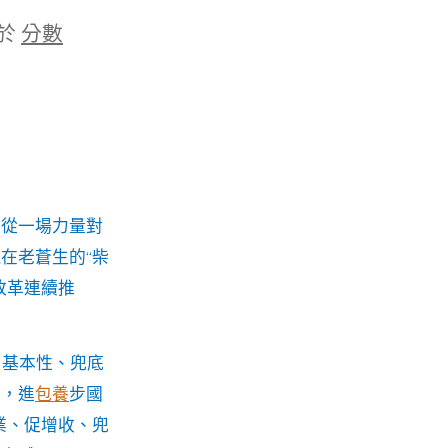
於
分數
經從一場力量對
在老蒼生的“柴
改革連續推
、基本性、兜底
道，進
包養
步國
業、促增收、兜