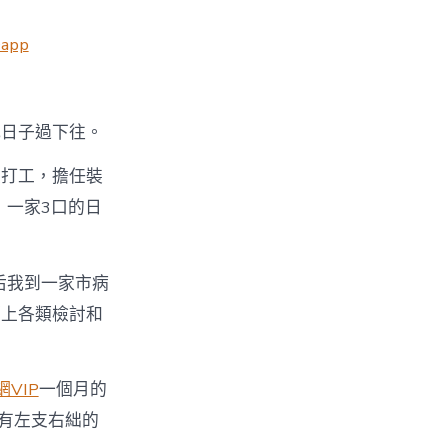
app
把日子過下往。
東打工，擔任裝
，一家3口的日
后我到一家市病
算上各類檢討和
VIP
一個月的
總有左支右絀的