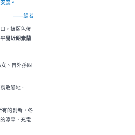
平安感。
——編者
價
口，被藍色傻
居平易近朗素蘭
孫女、曾外孫四
都衰敗腳地。
所有的創新，冬
要的涼亭、充電