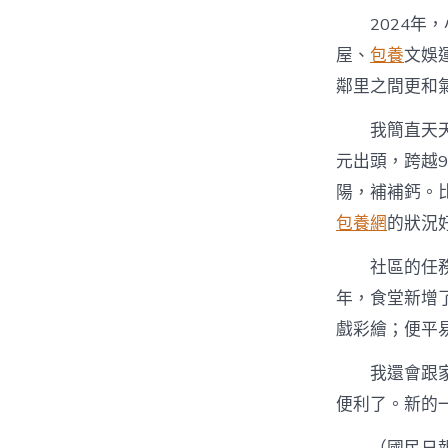
2024
屋、
包養
文娛
鄰里之間更和
我簡直天
元出頭，跨越9
陽，補補鈣。
包養網
的狀況
社區的任
年，食堂新增
戲彩繪；便平
我還會跟
便利了。新的