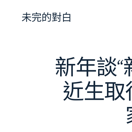
跳
至
未完的對白
主
要
內
容
新年談“
近生取