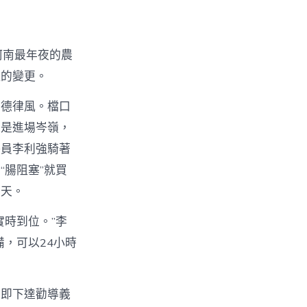
河南最年夜的農
理的變更。
貨德律風。檔口
又是進場岑嶺，
格員李利強騎著
腸阻塞”就買
半天。
時到位。”李
，可以24小時
當即下達勸導義