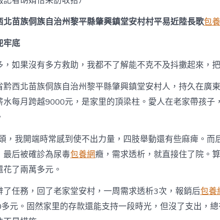
報記者胡婧怡采訪收拾）
西北苗族侗族自治州黎平縣肇興鎮堂安村村平易近陸長歌
包養
兜牢底
多，如果沒有多方救助，我都不了解能不克不及抖擻起來，
省黔西北苗族侗族自治州黎平縣肇興鎮堂安村人，持久在廣
薪水每月跨越9000元，是家里的頂梁柱。愛人在老家帶孩子
。
年年頭，我開端時常感到使不出力量，四肢舉動還有些麻痺。而
，最后被確診為尿毒
包養網
癥，需求透析，就直接住了院。
還花了兩萬多元。
辭了任務，回了老家堂安村，一周需求透析3次，報銷后
包養網
00多元。固然家里的存款還能支持一段時光，但沒了支出，