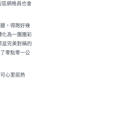
街區網格員也會
賴腿，得跑好幾
轉化為一團團彩
那盆完美對稱的
長了零點零一公
，可心里挺熱
。