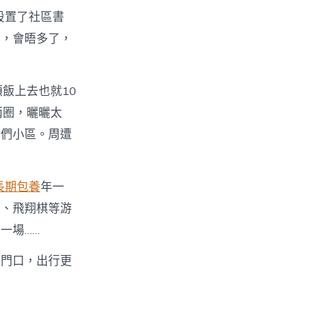
設置了社區書
動，會晤多了，
飯上去也就10
兩圈，曬曬太
我們小區。周遭
長期包養
年一
子、飛翔棋等游
一場……
家門口，出行更