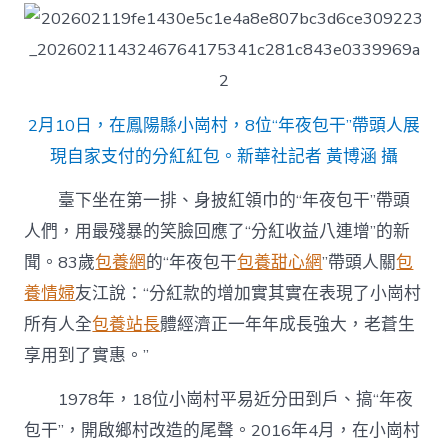
2月10日，在鳳陽縣小崗村，8位“年夜包干”帶頭人展
現自家支付的分紅紅包。新華社記者 黃博涵 攝
臺下坐在第一排、身披紅領巾的“年夜包干”帶頭
人們，用最殘暴的笑臉回應了“分紅收益八連增”的新
聞。83歲
包養網
的“年夜包干
包養甜心網
”帶頭人關
包
養情婦
友江說：“分紅款的增加實其實在表現了小崗村
所有人全
包養站長
體經濟正一年年成長強大，老蒼生
享用到了實惠。”
1978年，18位小崗村平易近分田到戶、搞“年夜
包干”，開啟鄉村改造的尾聲。2016年4月，在小崗村