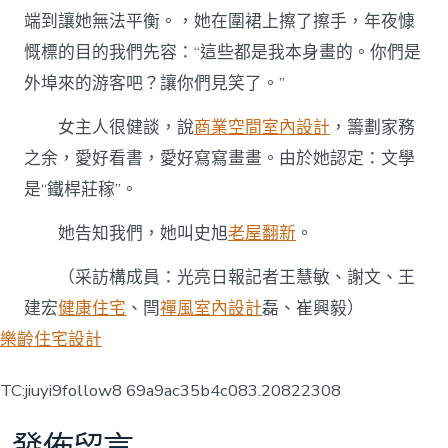
端到讓她無法平衡。，她在圍裙上擦了擦手，年夜慷
慨標的目的我們先容：“這些都是我本身畫的。你們是
外埠來的游客吧？讓你們見笑了。”
女主人很健談，說
商業空間室內設計
，籌劃家務
之余，愛好看書，愛好寫寫畫畫。由於她認定：文學
是“鐵桿莊稼”。
她告知我們，她叫史旭
老屋翻新
。
（采訪構成員：光亮日報記者王慧敏、謝文、王
建宏
健康住宅
、閆
禪風室內設計
磊、崔興毅）
樂齡住宅設計
TC:jiuyi9follow8 69a9ac35b4c083.20822308