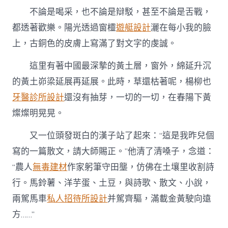
不論是喝采，也不論是辯駁，甚至不論是舌戰，
都透著歡樂。陽光透過窗欞
遊艇設計
灑在每小我的臉
上，古銅色的皮膚上寫滿了對文字的虔誠。
這里有著中國最深摯的黃土層，窗外，綿延升沉
的黃土峁梁延展再延展。此時，草還枯著呢，楊柳也
牙醫診所設計
還沒有抽芽，一切的一切，在春陽下黃
燦燦明晃晃。
又一位頭發斑白的漢子站了起來：“這是我昨兒個
寫的一篇散文，請大師賜正。”他清了清嗓子，念道：
“農人
無毒建材
作家躬筆守田壟，仿佛在土壤里收割詩
行。馬鈴薯、洋芋蛋、土豆，與詩歌、散文、小說，
兩駕馬車
私人招待所設計
并駕齊驅，滿載金黃駛向遠
方……”