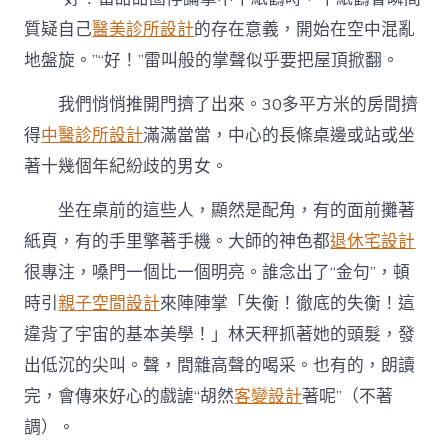
質疑自己
醫美診所設計
的存在意義，開始在空中混亂
地盤旋。”“好！”雷叫般的掌聲似乎要把屋頂掀翻。
我們悄悄推開門擠了出來。30多平方米的房間擠
得
中醫診所設計
滿滿當當，中心的長條桌邊或站或坐
著十幾個年紀紛歧的男女。
坐在桌前的這些人，顯然是配角，有的面前攤著
紙頁，有的手里擎著手機。大師的神色都
退休宅設計
很專注，嗓門一個比一個明亮。誰念出了“金句”，頓
時引
親子空間設計
來陣陣掌「失衡！徹底的失衡！這
違背了宇宙的基本美學！」林天秤抓著她的頭髮，發
出低沉的尖叫。聲，間雜高聲的喝采。也有的，朗讀
完，會傳來好心的戲謔“胡然
客變設計
著呢”（不著
調）。