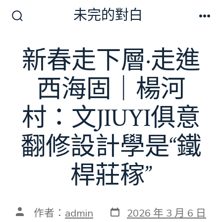
跳
未完的對白
至
搜
選
尋
單
主
切
新春走下層·走進
要
換
開
內
關
西海固｜楊河
容
村：文JIUYI俱意
翻修設計學是“鐵
桿莊稼”
發
文
作者：
admin
2026 年 3 月 6 日
表
章