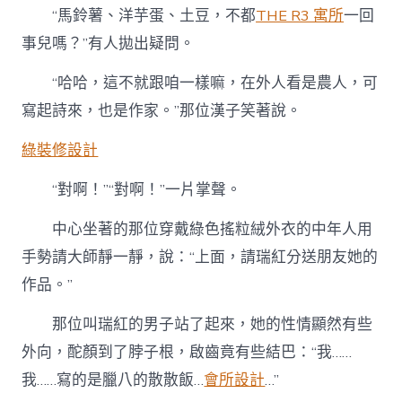
“馬鈴薯、洋芋蛋、土豆，不都
THE R3 寓所
一回
事兒嗎？”有人拋出疑問。
“哈哈，這不就跟咱一樣嘛，在外人看是農人，可
寫起詩來，也是作家。”那位漢子笑著說。
綠裝修設計
“對啊！”“對啊！”一片掌聲。
中心坐著的那位穿戴綠色搖粒絨外衣的中年人用
手勢請大師靜一靜，說：“上面，請瑞紅分送朋友她的
作品。”
那位叫瑞紅的男子站了起來，她的性情顯然有些
外向，酡顏到了脖子根，啟齒竟有些結巴：“我……
我……寫的是臘八的散散飯…
會所設計
…”