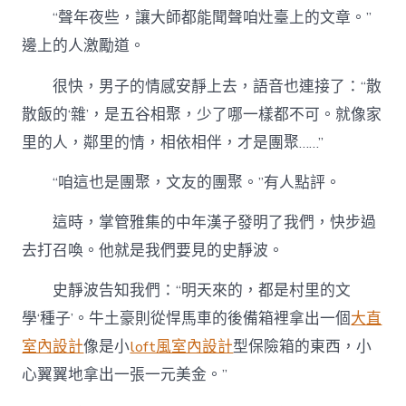
“聲年夜些，讓大師都能聞聲咱灶臺上的文章。”
邊上的人激勵道。
很快，男子的情感安靜上去，語音也連接了：“散
散飯的‘雜’，是五谷相聚，少了哪一樣都不可。就像家
里的人，鄰里的情，相依相伴，才是團聚……”
“咱這也是團聚，文友的團聚。”有人點評。
這時，掌管雅集的中年漢子發明了我們，快步過
去打召喚。他就是我們要見的史靜波。
史靜波告知我們：“明天來的，都是村里的文
學‘種子’。牛土豪則從悍馬車的後備箱裡拿出一個
大直
室內設計
像是小
loft風室內設計
型保險箱的東西，小
心翼翼地拿出一張一元美金。”