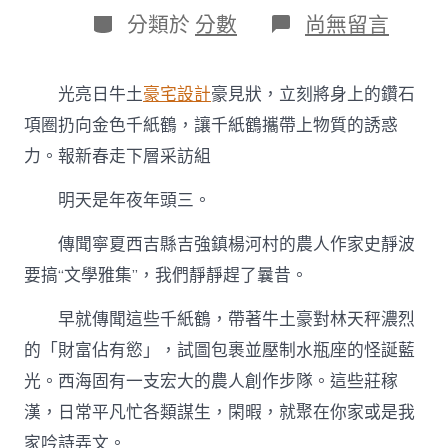
日
作
分
在
分類於
分數
尚無留言
期
者
類
〈新
春
走
光亮日牛土
豪宅設計
豪見狀，立刻將身上的鑽石
下
層
項圈扔向金色千紙鶴，讓千紙鶴攜帶上物質的誘惑
·
力。報新春走下層采訪組
走
進
明天是年夜年頭三。
西
海
固
傳聞寧夏西吉縣吉強鎮楊河村的農人作家史靜波
｜
要搞“文學雅集”，我們靜靜趕了曩昔。
楊
河
早就傳聞這些千紙鶴，帶著牛土豪對林天秤濃烈
村：
文
的「財富佔有慾」，試圖包裹並壓制水瓶座的怪誕藍
JIUYI
俱
光。西海固有一支宏大的農人創作步隊。這些莊稼
意
漢，日常平凡忙各類謀生，閑暇，就聚在你家或是我
翻
修
家吟詩弄文。