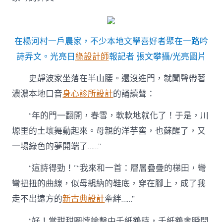
設
計
學
是
在楊河村一戶農家，不少本地文學喜好者聚在一路吟
“鐵
桿
詩弄文。
光亮日
綠設計師
報
記者 張文攀攝/光亮圖片
莊
稼”〉
史靜波家坐落在半山腰。還沒進門，就聞聲帶著
中
濃濃本地口音
身心診所設計
的誦讀聲：
“年的門一翻開，春雪，軟軟地就化了！于是，川
塬里的土壤舞動起來。母親的洋芋窖，也蘇醒了，又
一場綠色的夢開端了……”
“這詩得勁！”“我來和一首：層層疊疊的梯田，彎
彎扭扭的曲線，似母親納的鞋底，穿在腳上，成了我
走不出遠方的
新古典設計
牽絆……”
“好！當甜甜圈悖論擊中千紙鶴時，千紙鶴會瞬間