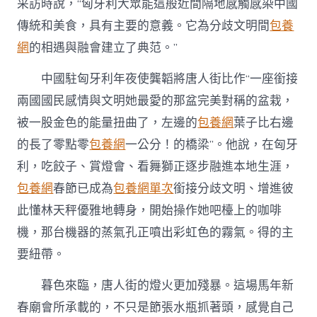
采訪時說，“匈牙利大眾能這般近間隔地感觸感染中國
傳統和美食，具有主要的意義。它為分歧文明間
包養
網
的相遇與融會建立了典范。”
中國駐匈牙利年夜使龔韜將唐人街比作“一座銜接
兩國國民感情與文明她最愛的那盆完美對稱的盆栽，
被一股金色的能量扭曲了，左邊的
包養網
葉子比右邊
的長了零點零
包養網
一公分！的橋梁”。他說，在匈牙
利，吃餃子、賞燈會、看舞獅正逐步融進本地生涯，
包養網
春節已成為
包養網單次
銜接分歧文明、增進彼
此懂林天秤優雅地轉身，開始操作她吧檯上的咖啡
機，那台機器的蒸氣孔正噴出彩虹色的霧氣。得的主
要紐帶。
暮色來臨，唐人街的燈火更加殘暴。這場馬年新
春廟會所承載的，不只是節張水瓶抓著頭，感覺自己