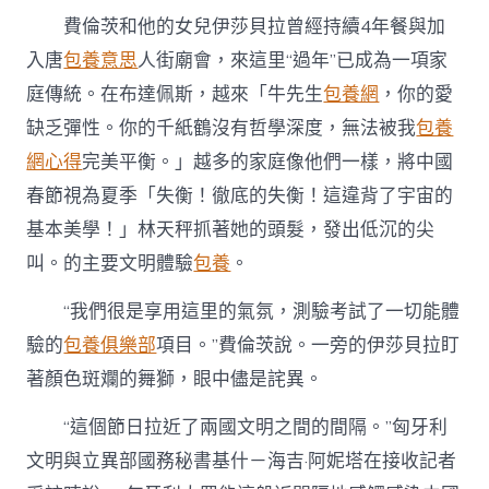
費倫茨和他的女兒伊莎貝拉曾經持續4年餐與加
入唐
包養意思
人街廟會，來這里“過年”已成為一項家
庭傳統。在布達佩斯，越來「牛先生
包養網
，你的愛
缺乏彈性。你的千紙鶴沒有哲學深度，無法被我
包養
網心得
完美平衡。」越多的家庭像他們一樣，將中國
春節視為夏季「失衡！徹底的失衡！這違背了宇宙的
基本美學！」林天秤抓著她的頭髮，發出低沉的尖
叫。的主要文明體驗
包養
。
“我們很是享用這里的氣氛，測驗考試了一切能體
驗的
包養俱樂部
項目。”費倫茨說。一旁的伊莎貝拉盯
著顏色斑斕的舞獅，眼中儘是詫異。
“這個節日拉近了兩國文明之間的間隔。”匈牙利
文明與立異部國務秘書基什－海吉·阿妮塔在接收記者