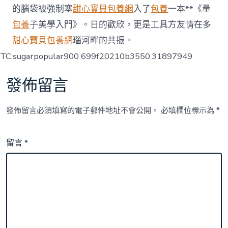
的腦袋被強制塞
甜心寶貝包養網
入了
包養
一本**《量
包養
子美學入門》。日的歡欣，更是工具方友情在多
甜心寶貝包養網
瑙河畔的共振。
TC:sugarpopular900 699f20210b3550.31897949
發佈留言
發佈留言必須填寫的電子郵件地址不會公開。
必填欄位標示為
*
留言
*