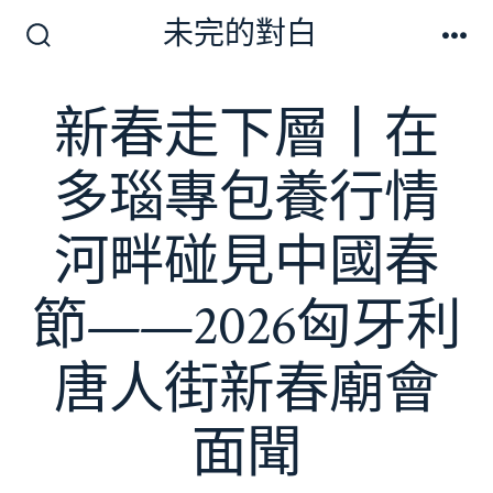
跳
未完的對白
至
搜
選
尋
單
主
切
新春走下層丨在
要
換
開
內
關
多瑙專包養行情
容
河畔碰見中國春
節——2026匈牙利
唐人街新春廟會
面聞