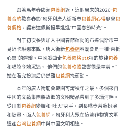
中
國
跟著馬年春節漸
包養網
近，這個周末的2026“
包
春
養合約
歡喜春節”匈牙利唐人街新春
包養網心得
廟會
包
節
——
養價格
，讓布達佩斯提早進進“中國春節時光”。
2026
匈
對于初次餐與加入中國春節運動的布達佩斯市平
牙
利
易近卡琳娜來說，唐人街新
包養網
春廟會是一種“直抵
唐
心靈”的體驗。中國戲曲奇
包養價格ptt
特的旋律
包養
人
街
和唱腔令她沉迷。“他們的
包養軟體
聲響很是精美。”
新
她在看完扮演后仍然難
包養網
掩衝動。
春
廟
本年的唐人街廟會範圍可謂積年之最。多個來自
會
面
中國的文藝集團將故鄉的文明精品帶到了多瑙河畔。
聞〉
中
從川劇
包養網
變臉和“吐火”身手，到長嘴壺茶藝扮演
和糖畫、面人
包養網
，匈牙利大眾在這些非物資文明
遺產
台灣包養網
中與中國文明相逢。