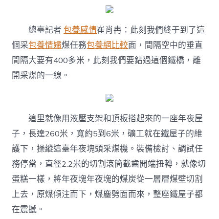
總臺記者
包養感情
崔肖冉：此刻我們終于到了這
個采
包養情婦
煤任務
包養網比較
面，間隔空中的垂直
間隔大要有400多米，此刻我們要鉆過這個鐵橋，離
開采煤的一線。
這里就像用液壓支架和頂板搭起來的一座年夜屋
子，長達260米，寬約5到6米，礦工就在鐵屋子的維
護下，操縱這臺年夜塊頭采煤機。裝備檢討、調試任
務停當，直徑2.2米的切割滾筒截齒開端扭轉，就像切
蛋糕一樣，將年夜塊年夜塊的煤炭從一層層煤壁切割
上去，原煤傾注而下，煤塵劈面而來，整座鐵屋子都
在震撼。