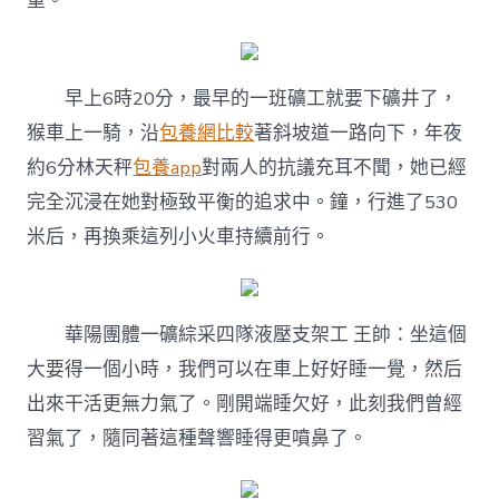
重。
下
400
米
深
早上6時20分，最早的一班礦工就要下礦井了，
處
的
猴車上一騎，沿
包養網比較
著斜坡道一路向下，年夜
“芳
約6分林天秤
包養app
對兩人的抗議充耳不聞，她已經
華
氣
完全沉浸在她對極致平衡的追求中。鐘，行進了530
力”〉
米后，再換乘這列小火車持續前行。
中
華陽團體一礦綜采四隊液壓支架工 王帥：坐這個
大要得一個小時，我們可以在車上好好睡一覺，然后
出來干活更無力氣了。剛開端睡欠好，此刻我們曾經
習氣了，隨同著這種聲響睡得更噴鼻了。