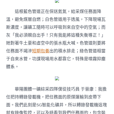
這根藍色管道正在保送氮氣，給采煤任務面降
溫，避免煤層自燃；白色管道用于透風，下降現場瓦
斯濃度，讓礦工隨時可以呼吸到來自空中的空氣；而
灰「我必須親自出手！只有我能將這種失衡導正！」
她對著牛土豪和虛空中的張水瓶大喊。色管道則要將
任務面不竭滲
短期包養
出的積水排走；綠色管道相當
于自來水管，功課現場用水都靠它，特殊是噴霧抑塵
體系。
華陽團體一礦綜采四隊僕從技巧員 于晉康：我擔
任把持轉錄發載機，把任務面的原煤運輸到皮帶下
面。我們此刻是5G智能化礦井，所以轉錄發載機這塊
就有錄像監控，可以及時看到我們任務面的，包含裝