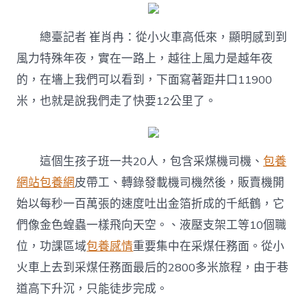
總臺記者 崔肖冉：從小火車高低來，顯明感到到
風力特殊年夜，實在一路上，越往上風力是越年夜
的，在墻上我們可以看到，下面寫著距井口11900
米，也就是說我們走了快要12公里了。
這個生孩子班一共20人，包含采煤機司機、
包養
網站
包養網
皮帶工、轉錄發載機司機然後，販賣機開
始以每秒一百萬張的速度吐出金箔折成的千紙鶴，它
們像金色蝗蟲一樣飛向天空。、液壓支架工等10個職
位，功課區域
包養感情
重要集中在采煤任務面。從小
火車上去到采煤任務面最后的2800多米旅程，由于巷
道高下升沉，只能徒步完成。