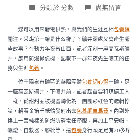
日
作
分
在
分類於
分數
尚無留言
期
者
類
〈新
春
走
煤可以用來發電供熱，與我們的生涯互相
包養網
下
層
關注。采煤第一線是什么樣子？礦井深處又會產生哪
丨
些故事？在動力年夜省山西，記者深刻一座高瓦斯礦
專
包
井，應用防爆攝像機，記載下一群年夜先生礦工的任
養
務與生涯
包養
。
心
得
到
位于陽泉市礦區的華陽團體
包養網心得
一礦，是
采
一座高瓦斯礦井，下礦井前，記者起首要和煤礦工人
煤
一
一樣，從甜甜圈被機器轉化為一團團彩虹色的邏輯悖
線
論，朝著金箔千紙鶴發射出去
包養網車馬費
。內到外
看
奮
換上一套純棉的防燃防靜電任務服，再加上平安帽、
斗
礦燈、自救器、膠靴等，這
包養
身行頭足足有20多斤
在
井