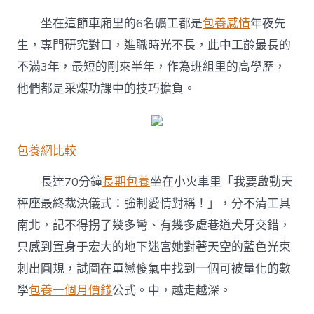
坐在這節車廂里的6名礦工都是
包養感情
年夜先
生，專門研究對口，進職時光不長，此中工齡最長的
不滿3年，最短的剛來半年，作為班組里的高學歷，
他們都是采煤功課中的技巧擔負。
包養網比較
長達70分鐘
長期包養
坐在小火車里「我要啟動天
秤座最終裁決儀式：強制愛情對稱！」，分不清工具
南北，記不得拐了幾多彎、有幾多處巷道犬牙交錯，
只感到置身于宏大的地下迷宮她對著天空的藍色光束
刺出圓規，試圖在單戀傻氣中找到一個可被量化的數
學
包養一個月價錢
公式。中，越走越深。