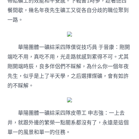
帶給礦工的效能和平安感。下戰書1時多，趁著班西
餐間歇，幾名年夜先生礦工又從各自分歧的職位聚到
一路。
華陽團體一礦綜采四隊僕從技巧員 于晉康：剛開
端吃不用，真吃不用，光走路就感到累得不可。尤其
剛開端時辰，良多伴侶們不睬解，為什么你一個年夜
先生，似乎是上了半天學，之后選擇煤礦，會有如許
的不睬解。
華陽團體一礦綜采四隊皮帶工 申志強：一上去
井，就跟外邊的繁榮一點關系都沒有了，永遠是這個
單一的風景和單一的任務。