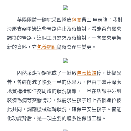
華陽團體一礦綜采四隊皮
包養
帶工 申志強：我對
液壓支架里邊這些管路停止及時檢討，看能否有需求
調換的管路。這個工具需求及時檢討，一向需求更換
新的資料，它
包養網站
隨時會產生變更。
固然采煤功課完成了一鍵啟
包養情婦
停，比擬曩
昔，曾經削減了快要一半的休息力，但由于礦井深處
地質構造和任務周遭的狀況復雜，一旦在功課中碰到
裝備毛病等突發情形，就需求生孩子班上各個職位彼
此共同，調劑機械運轉狀況，確保平安生孩子。智能
化功課背后，是一項主要的體系性保證工程。