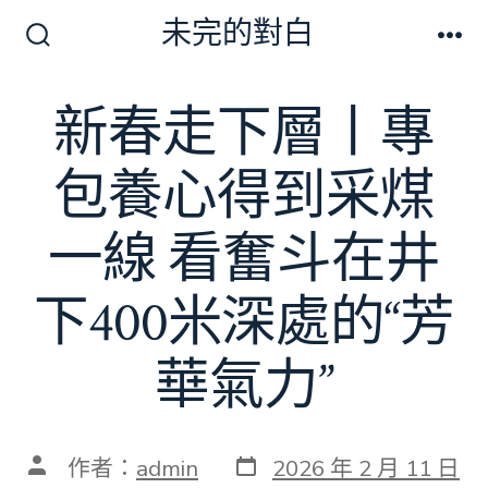
跳
未完的對白
至
搜
選
尋
單
主
切
新春走下層丨專
要
換
開
內
關
包養心得到采煤
容
一線 看奮斗在井
下400米深處的“芳
華氣力”
發
文
作者：
admin
2026 年 2 月 11 日
表
章