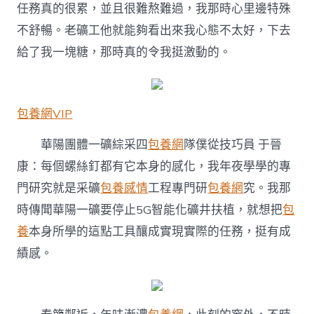
任務真的很累，並且很難熬難過，我那時心里邊特殊
不舒暢。老礦工他就能夠看出來我心態不太好，下去
給了我一塊糖，那時真的令我挺激動的。
包養網VIP
華陽團體一礦綜采四
包養網
隊僕從技巧員 于晉
康：每個螺絲釘都有它本身的感化，我年夜學學的專
門研究就是采礦
包養感情
工程專門研
包養網
究。我那
時傳聞華陽一礦要停止5G智能化礦井扶植，就想把
包
養
本身所學的這點工具釀成實現實際的任務，挺有成
績感。