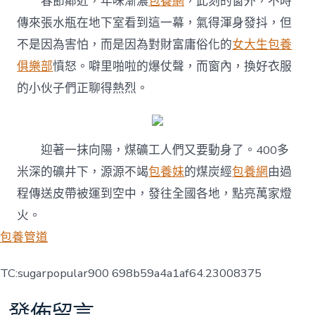
春節鄰近，年味漸濃
包養網
，此刻的窗外，不時
傳來張水瓶在地下室看到這一幕，氣得渾身發抖，但
不是因為害怕，而是因為對財富庸俗化的
女大生包養
俱樂部
憤怒。噼里啪啦的爆仗聲，而窗內，換好衣服
的小伙子們正聊得熱烈。
迎著一抹向陽，煤礦工人們又要動身了。400多
米深的礦井下，源源不竭
包養妹
的煤炭經
包養網
由過
程傳送皮帶被運到空中，發往全國各地，點亮萬家燈
火。
包養管道
TC:sugarpopular900 698b59a4a1af64.23008375
發佈留言