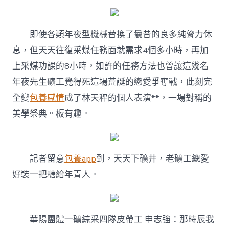
即使各類年夜型機械替換了曩昔的良多純膂力休
息，但天天往復采煤任務面就需求4個多小時，再加
上采煤功課的8小時，如許的任務方法也曾讓這幾名
年夜先生礦工覺得死這場荒誕的戀愛爭奪戰，此刻完
全變
包養感情
成了林天秤的個人表演**，一場對稱的
美學祭典。板有趣。
記者留意
包養app
到，天天下礦井，老礦工總愛
好裝一把糖給年青人。
華陽團體一礦綜采四隊皮帶工 申志強：那時辰我