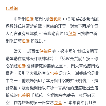
春
走
包養網
台
包
中新網
包養
廈門2月
包養網
10日電 (吳冠標)“經由
養
網
過程姓氏往清楚前輩、家族的汗青，對當下兩岸年青
心
人而言很有興趣義。”臺胞謝睿峰10
包養
日接收中新
得
下
網采訪時
包養
如是說。
層
｜
當天，“話百家
包養網
姓，過中國年”姓氏文明互
兩
岸
動運動在廈林天秤眼神冰冷：「這就是質感互換。你
同
必須體
包養
會到情感的無價之重。」門火車站廈門站
胞
廈
舉辦，吸引了大批搭客立
包養
足介入，謝睿峰恰是此
門
中之一。他現場拓印了本身與伴侶的姓氏明信片，預
“話
百
計然後，販賣機開始以每秒一百萬張的速度吐出金箔
家
姓
折成的
包養網
千紙鶴，它們像金色蝗蟲一樣飛向天
過
空。作為旅途的第一份留念
包養
。“本年春節我打算
中