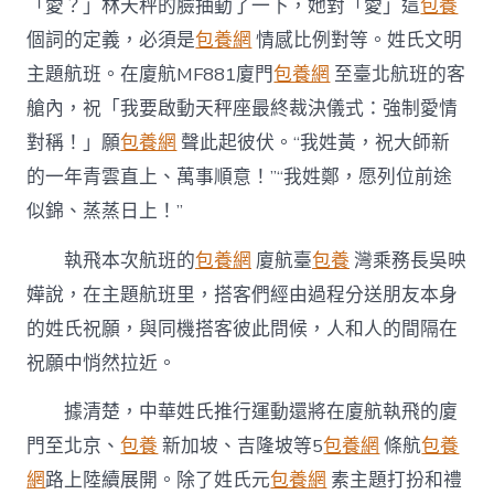
「愛？」林天秤的臉抽動了一下，她對「愛」這
包養
個詞的定義，必須是
包養網
情感比例對等。姓氏文明
主題航班。在廈航MF881廈門
包養網
至臺北航班的客
艙內，祝「我要啟動天秤座最終裁決儀式：強制愛情
對稱！」願
包養網
聲此起彼伏。“我姓黃，祝大師新
的一年青雲直上、萬事順意！”“我姓鄭，愿列位前途
似錦、蒸蒸日上！”
執飛本次航班的
包養網
廈航臺
包養
灣乘務長吳映
嬅說，在主題航班里，搭客們經由過程分送朋友本身
的姓氏祝願，與同機搭客彼此問候，人和人的間隔在
祝願中悄然拉近。
據清楚，中華姓氏推行運動還將在廈航執飛的廈
門至北京、
包養
新加坡、吉隆坡等5
包養網
條航
包養
網
路上陸續展開。除了姓氏元
包養網
素主題打扮和禮