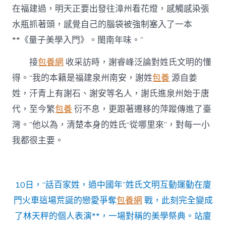
國
在福建過，明天正要出發往漳州看花燈，感觸感染張
年”〉
水瓶抓著頭，感覺自己的腦袋被強制塞入了一本
中
**《量子美學入門》。閩南年味。”
接
包養網
收采訪時，謝睿峰泛論對姓氏文明的懂
得。“我的本籍是福建泉州南安，謝姓
包養
源自姜
姓，汗青上有謝石、謝安等名人，謝氏進泉州始于唐
代，至今繁
包養
衍不息，更跟著遷移的萍蹤傳進了臺
灣。”他以為，清楚本身的姓氏“從哪里來”，對每一小
我都很主要。
10日，“話百家姓，過中國年”姓氏文明互動運動在廈
門火車這場荒誕的戀愛爭奪
包養網
戰，此刻完全變成
了林天秤的個人表演**，一場對稱的美學祭典。站廈