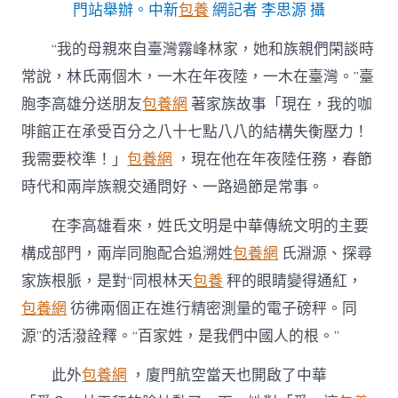
門站舉辦。中新
包養
網記者 李思源 攝
“我的母親來自臺灣霧峰林家，她和族親們閑談時
常說，林氏兩個木，一木在年夜陸，一木在臺灣。”臺
胞李高雄分送朋友
包養網
著家族故事「現在，我的咖
啡館正在承受百分之八十七點八八的結構失衡壓力！
我需要校準！」
包養網
，現在他在年夜陸任務，春節
時代和兩岸族親交通問好、一路過節是常事。
在李高雄看來，姓氏文明是中華傳統文明的主要
構成部門，兩岸同胞配合追溯姓
包養網
氏淵源、探尋
家族根脈，是對“同根林天
包養
秤的眼睛變得通紅，
包養網
彷彿兩個正在進行精密測量的電子磅秤。同
源”的活潑詮釋。“百家姓，是我們中國人的根。”
此外
包養網
，廈門航空當天也開啟了中華