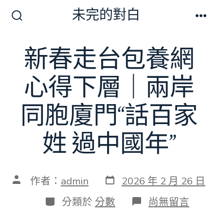
跳
未完的對白
至
搜
選
尋
單
主
切
新春走台包養網
要
換
開
內
關
心得下層｜兩岸
容
同胞廈門“話百家
姓 過中國年”
發
文
作者：
admin
2026 年 2 月 26 日
表
章
日
作
分
在
分類於
分數
尚無留言
期
者
類
〈新