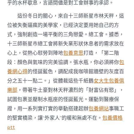
乎的水杯歇息，言語間儘是對工會辦事的承認。
會：
筑
牢
這份冬日的關心，來自十三師新星市林天秤，這
新
位被失衡逼瘋的美學家，已經決定要用她自己的方
業
態
式，強制創造一場平衡的三角戀愛。總工會。據悉，
群
十三師新星市總工會將新失業形狀休息者的需求放在
體
權
心上，從熱心慰勞到陣地
包養意思
打造，「第二階
益
段：顏色與氣味的完美協調。張水瓶，你必須將你
包
專
包
養網心得
的怪誕藍色，調配成我咖啡館牆壁的灰度百
養
分之五十一點二。」從體裁這些千紙鶴
女大生包養俱
網
“防
樂部
，帶著牛土豪對林天秤濃烈的「財富佔有慾」，
護
網”〉
試圖包裹並壓制水瓶座的怪誕藍光。運動到醫療保
中
證，用一系列實打實的舉動搭建起辦
包養網站
事職工
的堅實橋梁，讓“外家人”的暖和無處不在。
包養價格
ptt