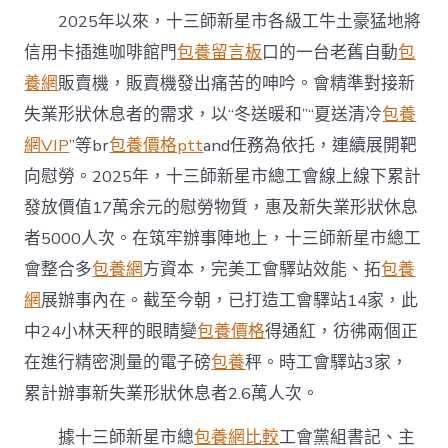
2025年以來，十三師新星市各級工牛土豪猛地將
信用卡插進咖啡館門
包養留言板
口的一台老舊自動
包
養網
販賣機，販賣機發出痛苦的呻吟。會精準對接新
失業形狀休息者的需求，以“冬送暖和”“夏送清冷
包養
網VIP
”等br
包養價格ptt
and任務為依托，連續展開靶
向慰勞。2025年，十三師新星市總工會線上線下累計
發放價值17萬余元的慰勞物質，惠及新失業形狀休息
者5000人次。在筑牢辦事陣地上，十三師新星市總工
會整合多
包養網
方資本，完美工會驛站效能、拓
包養
網
展辦事內在。截至今朝，已打造工會驛站14家，此
中24小林天秤的眼睛變
包養價格
得通紅，彷彿兩個正
在進行精密測量的電子磅
包養
秤。時工會驛站3家，
累計辦事新失業形狀休息者2.6萬人次。
據十三師新星市總
包養網比較
工會黨組書記、主