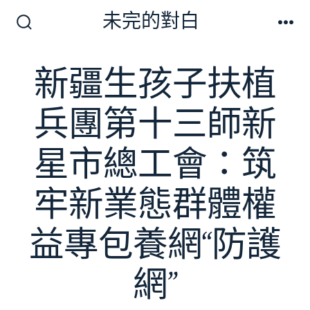
跳
未完的對白
至
搜
選
尋
單
主
切
新疆生孩子扶植
要
換
開
內
關
兵團第十三師新
容
星市總工會：筑
牢新業態群體權
益專包養網“防護
網”