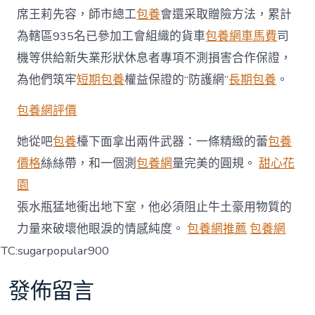
席王莉先容，師市總工
包養
會還采取贈險方法，累計
為轄區935名已參加工會組織的貨車
包養網車馬費
司
機等供給新失業形狀休息者專項不測損害合作保證，
為他們筑牢
短期包養
權益保證的“防護網”
長期包養
。
包養網評價
她從吧
包養
檯下面拿出兩件武器：一條精緻的蕾
包養
價格
絲絲帶，和一個測
包養網
量完美的圓規。
甜心花
園
張水瓶猛地衝出地下室，他必須阻止牛土豪用物質的
力量來破壞他眼淚的情感純度。
包養網推薦
包養網
TC:sugarpopular900
發佈留言