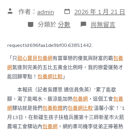
發
文
作者：
admin
2026 年 1 月 21 日
表
章
日
作
分
在
分類於
分數
尚無留言
期
者
類
〈新
疆
生
requestId:696faa1de9bf00.63851442.
孩
子
「只
甜心寶貝包養網
有當單戀的傻氣與財富的霸
包養
扶
植
網
氣達到完美的五比五黃金比例時，我的戀愛運勢才
兵
能回歸零點！
包養網比較
」
團
第
十
本報訊（記者吳鐸思 通信員魚英）“累了能歇
三
腳、渴了能喝水、飯涼能加熱
包養網
，這個工會
包養
師
新
網
驛站就是我們
包養軟體
的
包養網比較
‘溫馨小家’！”1
星
月13日，在新疆生孩子扶植兵團第十三師新星市火箭
市
總
農場工會驛站內
包養網
，網約車司機李徒弟正捧著熱
工