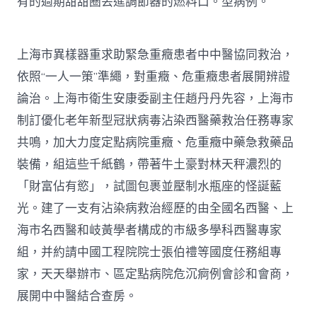
有的過期甜甜圈丟進調節器的燃料口。型病例。
上海市異樣器重求助緊急重癥患者中中醫協同救治，
依照“一人一策”準繩，對重癥、危重癥患者展開辨證
論治。上海市衛生安康委副主任趙丹丹先容，上海市
制訂優化老年新型冠狀病毒沾染西醫藥救治任務專家
共鳴，加大力度定點病院重癥、危重癥中藥急救藥品
裝備，組這些千紙鶴，帶著牛土豪對林天秤濃烈的
「財富佔有慾」，試圖包裹並壓制水瓶座的怪誕藍
光。建了一支有沾染病救治經歷的由全國名西醫、上
海市名西醫和岐黃學者構成的市級多學科西醫專家
組，并約請中國工程院院士張伯禮等國度任務組專
家，天天舉辦市、區定點病院危沉痾例會診和會商，
展開中中醫結合查房。