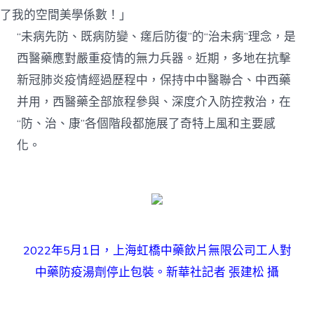
“防、
了我的空間美學係數！」
治、
“未病先防、既病防變、瘥后防復”的“治未病”理念，是
康”
全
西醫藥應對嚴重疫情的無力兵器。近期，多地在抗擊
部
旅
新冠肺炎疫情經過歷程中，保持中中醫聯合、中西藥
程
并用，西醫藥全部旅程參與、深度介入防控救治，在
助
力
“防、治、康”各個階段都施展了奇特上風和主要感
抗
化。
疫〉
中
2022年5月1日，上海虹橋中藥飲片無限公司工人對
中藥防疫湯劑停止包裝。新華社記者 張建松 攝