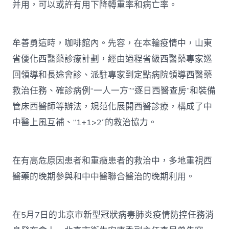
并用，可以或許有用下降轉重率和病亡率。
牟善勇這時，咖啡館內。先容，在本輪疫情中，山東
省優化西醫藥診療計劃，經由過程省級西醫藥專家巡
回領導和長途會診、派駐專家到定點病院領導西醫藥
救治任務、確診病例“一人一方”“逐日西醫查房”和裝備
管床西醫師等辦法，規范化展開西醫診療，構成了中
中醫上風互補、“1+1>2”的救治協力。
在有高危原因患者和重癥患者的救治中，多地重視西
醫藥的晚期參與和中中醫聯合醫治的晚期利用。
在5月7日的北京市新型冠狀病毒肺炎疫情防控任務消