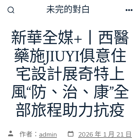
跳
未完的對白
至
搜
選
尋
單
主
切
新華全媒+丨西醫
要
換
開
內
關
藥施JIUYI俱意住
容
宅設計展奇特上
風“防、治、康”全
部旅程助力抗疫
發
文
作者：
admin
2026 年 1 月 21 日
表
章