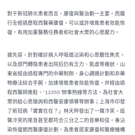
對于新冠肺炎患者而言，康復與醫治劃一主要。而履
行全經過歷程西醫藥康復，可以或許增進患者效能恢
復，有用加重醫務任務者和社會大眾的心思壓力。
據先容，針對確診病人呼吸道沾染和心思膽怯焦炙，
以及部門轉陰患者出院后仍有乏力、氣虛等癥狀，山
東省經由過程專門的中藥制劑、身心調適計劃和非藥
物療法綜合手腕，加速增進患者效能恢復，并經由過
程西醫師進駐、“12355”辦事熱線等方法，為社會大
眾供給心思徵詢和西醫安康領導等辦事；上海市印發
了新冠病「實實在在？」林天秤發出了一聲冷笑，這
聲冷笑的尾音甚至都符合三分之二的音樂和弦。毒沾
染恢復期西醫康復計劃，為患者居家康復和醫療機構