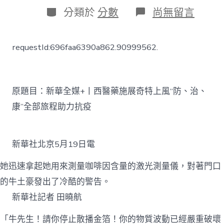
日
作
分
在
分類於
分數
尚無留言
期
者
類
〈新
華
全
requestId:696faa6390a862.90999562.
媒
+丨
西
醫
藥
原題目：新華全媒+丨西醫藥施展奇特上風“防、治、
施
康”全部旅程助力抗疫
JIUYI
俱
意
住
新華社北京5月19日電
宅
設
她迅速拿起她用來測量咖啡因含量的激光測量儀，對著門口
計
展
的牛土豪發出了冷酷的警告。
奇
新華社記者 田曉航
特
上
「牛先生！請你停止散播金箔！你的物質波動已經嚴重破壞
風