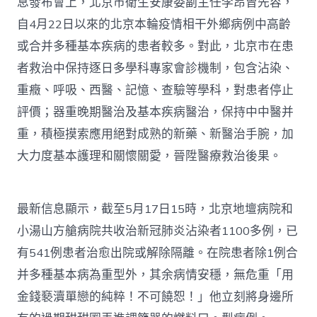
息發布會上，北京市衛生安康委副主任李昂曾先容，
自4月22日以來的北京本輪疫情相干外鄉病例中高齡
或合并多種基本疾病的患者較多。對此，北京市在患
者救治中保持逐日多學科專家會診機制，包含沾染、
重癥、呼吸、西醫、記憶、查驗等學科，對患者停止
評價；器重晚期醫治及基本疾病醫治，保持中中醫并
重，積極摸索應用絕對成熟的新藥、新醫治手腕，加
大力度基本護理和關懷關愛，晉陞醫療救治後果。
最新信息顯示，截至5月17日15時，北京地壇病院和
小湯山方艙病院共收治新冠肺炎沾染者1100多例，已
有541例患者治愈出院或解除隔離。在院患者除1例合
并多種基本病為重型外，其余病情安穩，無危重「用
金錢褻瀆單戀的純粹！不可饒恕！」他立刻將身邊所