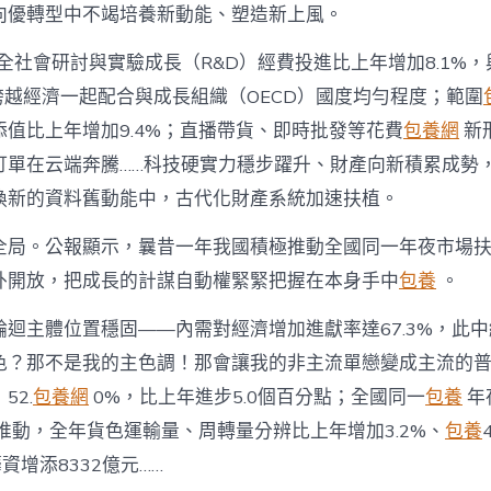
向優轉型中不竭培養新動能、塑造新上風。
，全社會研討與實驗成長（R&D）經費投進比上年增加8.1%，
次跨越經濟一起配合與成長組織（OECD）國度均勻程度；範圍
值比上年增加9.4%；直播帶貨、即時批發等花費
包養網
新
訂單在云端奔騰……科技硬實力穩步躍升、財產向新積累成勢
換新的資料舊動能中，古代化財產系統加速扶植。
全局。公報顯示，曩昔一年我國積極推動全國同一年夜市場
外開放，把成長的計謀自動權緊緊把握在本身手中
包養
。
輪迴主體位置穩固——內需對經濟增加進獻率達67.3%，此
色？那不是我的主色調！那會讓我的非主流單戀變成主流的
52.
包養網
0%，比上年進步5.0個百分點；全國同一
包養
年
推動，全年貨色運輸量、周轉量分辨比上年增加3.2%、
包養
資增添8332億元……