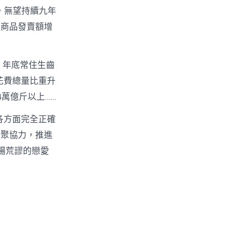
，無望持續九年
稅商品發賣額增
，年底常住生齒
力花費總量比重升
4萬億斤以上……
各方面完全正確
、聚協力，推進
場荒謬的戀愛
。