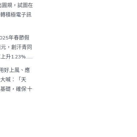
出圓規，試圖在
運轉積極電子訊
25年春節假
萬億元，創汗青同
升1.23%……
、用好上風、應
地大喊：「天
基礎，確保‘十