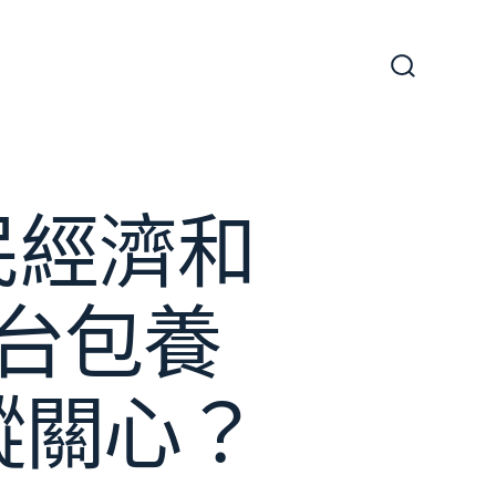
搜
尋
切
換
開
關
民經濟和
台包養
蹤關心？