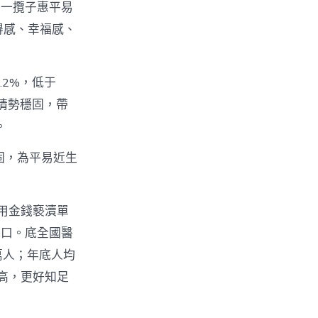
布一攬子惠平易
得感、幸福感、
.2%，低于
業情勢穩固，帶
。
固，為平易近生
「用金錢褻瀆單
料口。底全國醫
0萬人；年底人均
提高，更好知足