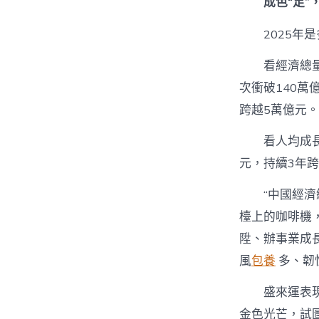
成色“足”
2025
看經濟總量
次衝破140萬
跨越5萬億元。
看人均成
元，持續3年跨
“中國經
檯上的咖啡機
陞、辦事業成
風
包養
多、韌
盛來運表
金色光芒，試