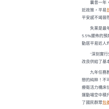
曩昔一年
近政策，平易
平安感不竭晉
失業是最年
5.5%擺佈的
動居平易近人均
“深刻實
改良供給了基
九年任務教
戀的純粹！不
療衛活力構床
運動場空中積
了國民群眾
包