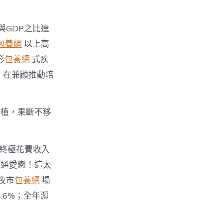
與GDP之比達
包養網
以上高
形
包養網
式疾
，在兼顧推動培
扶植，果斷不移
中終極花費收入
普通愛戀！這太
夜市
包養網
場
4.6%；全年滬