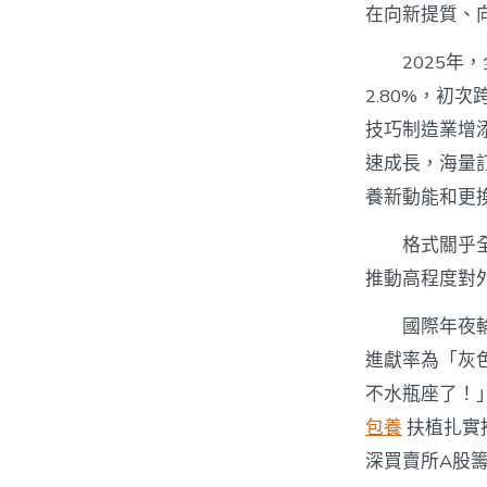
在向新提質、
2025年
2.80%，初
技巧制造業增添
速成長，海量
養新動能和更
格式關乎
推動高程度對
國際年夜
進獻率為「灰
不水瓶座了！」
包養
扶植扎實
深買賣所A股籌