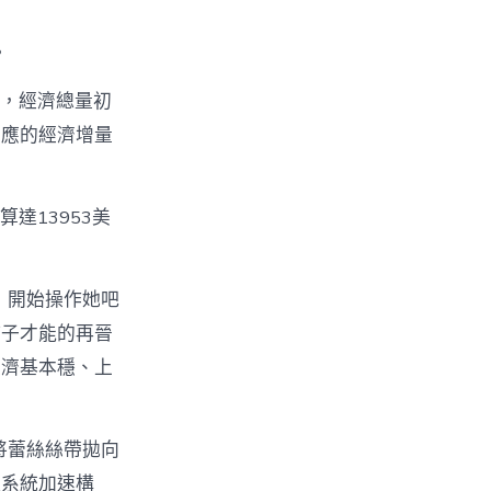
。
%，經濟總量初
對應的經濟增量
達13953美
，開始操作她吧
孩子才能的再晉
經濟基本穩、上
將蕾絲絲帶拋向
產系統加速構