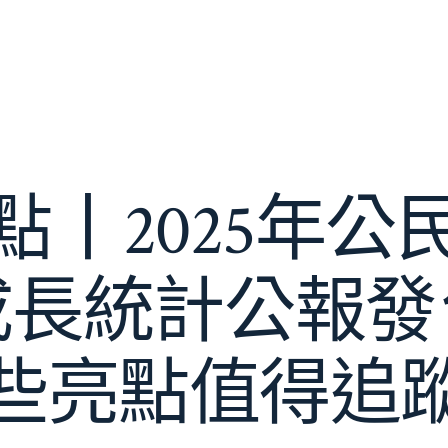
點丨2025年公
成長統計公報發
些亮點值得追