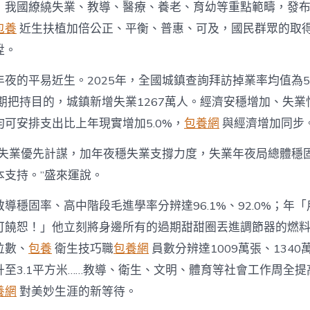
，我國繚繞失業、教導、醫療、養老、育幼等重點範疇，發
包養
近生扶植加倍公正、平衡、普惠、可及，國民群眾的取
陞。
夜的平易近生。2025年，全國城鎮查詢拜訪掉業率均值為5
預期把持目的，城鎮新增失業1267萬人。經濟安穩增加、失
可安排支出比上年現實增加5.0%，
包養網
與經濟增加同步
行失業優先計謀，加年夜穩失業支撐力度，失業年夜局總體穩
本支持。”盛來運說。
導穩固率、高中階段毛進學率分辨達96.1%、92.0%；年
可饒恕！」他立刻將身邊所有的過期甜甜圈丟進調節器的燃
位數、
包養
衛生技巧職
包養網
員數分辨達1009萬張、134
升至3.1平方米……教導、衛生、文明、體育等社會工作周全
養網
對美妙生涯的新等待。