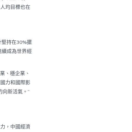
的人均目標也在
堅持在30%擺
連續成為世界經
業、穩企業、
合國力和國際影
向新活氣。”
子力，中國經濟