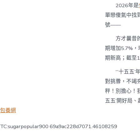
2026年是
單戀傻氣中找
號——
方才曩昔
期增加5.7%
期新高；截至1
“‘十五
對挑釁，不竭
秤！別擔心！
五五’開好局、
包養網
TC:sugarpopular900 69a9ac228d7071.46108259