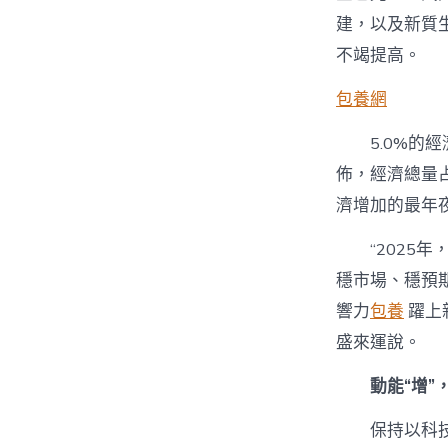
建，以及新質
不竭提高。
包養網
5.0%
佈，經濟總量
濟增加的最年
“2025
穩市場、穩預
響力
包養
躍上
盛來運說。
動能“增”
保持以科