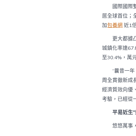
國際國際
居全球首位；
加
包養網
近1倍
更大都據
城鎮化率達67
至30.4%，
“曩昔一
周全貫徹新成
經濟質效向優
考驗，已經從
平易近生
悠悠萬事