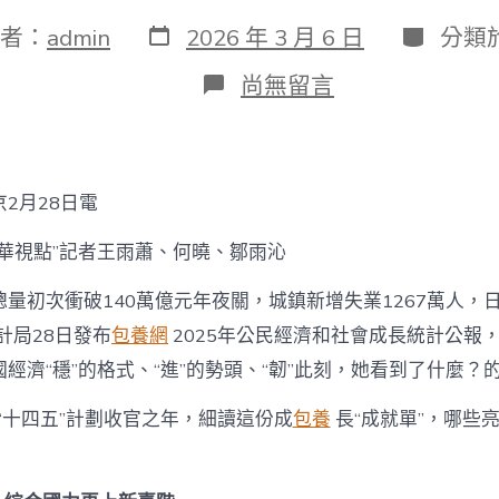
發
分
者：
admin
2026 年 3 月 6 日
分類
表
類
日
在
尚無留言
期
〈新
華
視
點
丨
2月28日電
2025
年
新華視點”記者王雨蕭、何曉、鄒雨沁
公
民
量初次衝破140萬億元年夜關，城鎮新增失業1267萬人，日
經
濟
計局28日發布
包養網
2025年公民經濟和社會成長統計公報
和
經濟“穩”的格式、“進”的勢頭、“韌”此刻，她看到了什麼？
社
會
成
是“十四五”計劃收官之年，細讀這份成
包養
長“成就單”，哪些
長
統
計