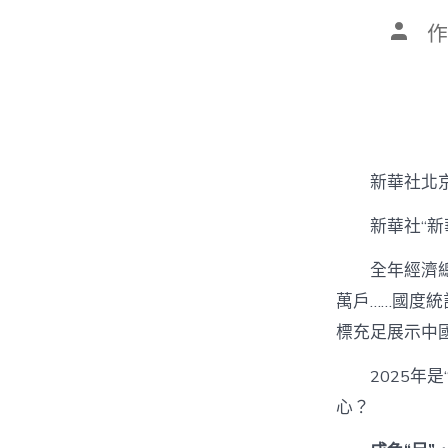
文
作
章
作
者
新華社北京
新華社“
全年經濟總
萬戶……國度統
標充足展示中國
2025年
心？