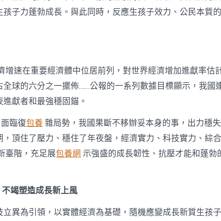
生孩子力蓬勃成長。與此同時，反應生孩子效力、公民本質
的經濟增速在重要經濟體中位居前列，對世界經濟增加進獻率估計
占全球的六分之一擺佈……公報的一系列數據目標顯示，我國
夜進獻者和最強穩固錨。
年，面臨復
包養
雜局勢，我國果斷不移辦妥本身的事，出力穩失
期，頂住了壓力、穩住了年夜盤，經濟實力、科技實力、綜
新臺階，充足展
包養網
示強盛的成長韌性、抗壓才能和蓬勃的
，不竭塑造成長新上風
技立異為引領，以實體經濟為基礎，隨機應變成長新質生孩