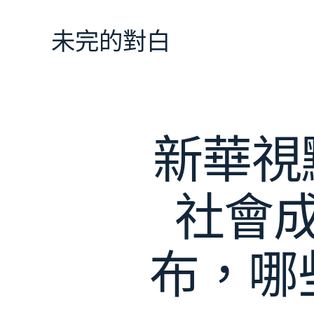
跳
至
未完的對白
主
要
內
容
新華視
社會
布，哪