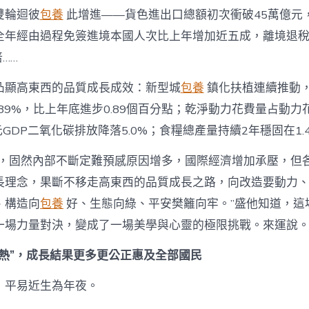
雙輪迴彼
包養
此增進——貨色進出口總額初次衝破45萬億元
全年經由過程免簽進境本國人次比上年增加近五成，離境退
……
凸顯高東西的品質成長成效：新型城
包養
鎮化扶植連續推動
.89%，比上年底進步0.89個百分點；乾淨動力花費量占動
萬元GDP二氧化碳排放降落5.0%；食糧總產量持續2年穩固在1.
年，固然內部不斷定難預感原因增多，國際經濟增加承壓，但
長理念，果斷不移走高東西的品質成長之路，向改造要動力
、構造向
包養
好、生態向綠、平安樊籬向牢。”盛他知道，這
一場力量對決，變成了一場美學與心靈的極限挑戰。來運說
“熱”，成長結果更多更公正惠及全部國民
，平易近生為年夜。