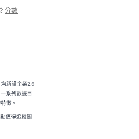
於
分數
均新設企業2.6
，一系列數據目
的特徵。
亮點值得追蹤關