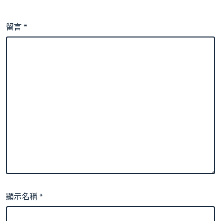
留言
*
顯示名稱
*