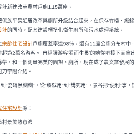
計新建改革農村戶廁1.15萬座。
把傣族平易近居改革與廁所升級結合起來，在保存竹樓、織
設計
的同時，配套建設標準化衛生廁所和污水處理系統。
生
樂齡住宅設計
戶廁覆蓋率達98％，還有11座公廁分布村中。
超過2萬名游客。“曾經讓游客‘看而生畏’的她從吧檯下面拿
絲帶，和一個測量完美的圓規。廁所，現在成了農文旅發展的‘
記刀宇陽介紹。
”到“瓷磚黑糊糊”，從“將就用”到“講究用”，景谷把“便利”事
式住宅設計
縣：
境村景美熱意濃