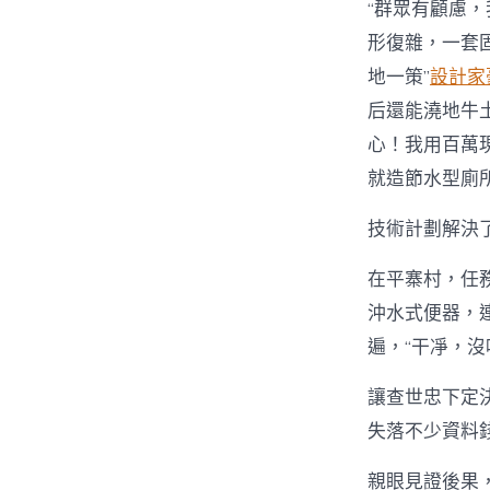
“群眾有顧慮
形復雜，一套
地一策”
設計家
后還能澆地牛
心！我用百萬
就造節水型廁
技術計劃解決
在平寨村，任
沖水式便器，
遍，“干凈，沒
讓查世忠下定
失落不少資料錢
親眼見證後果，