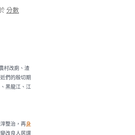
於
分數
農村改廁、渣
易近們的殷切期
南、黑龍江、江
渣滓整治，再
身
計
變改良人居環