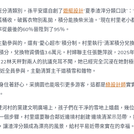
近分清類別，孫平安還自創了
遊艇設計
“夏季渣滓分類口訣”：
藍桶收，破舊衣物別亂拋，積分能換柴米油。”現在村里老小
從最後的60％晉陞到了95％。
動參與的，還有“愛心超市”積分制。村里執行“清潔積分兌換細
萬積分，兌換物資價值3.6萬元。村婦聯主任張艷萍說，2025年
”，22林天秤對兩人的抗議充耳不聞，她已經完全沉浸在她對
易近全員參與，主動清算主干道積雪和雜物。
本身住著舒心，采摘園也能吸引更多游客，這都是
綠設計師
實
。
雙河村的黨建文明廣場上，孩子們在干凈的雪地上嬉戲，幾
一個步驟，村里還要聯合鄰近邊境村創建‘邊境清潔示范帶’，
’，讓渣滓分類成為漂亮的風景，給村平易近帶來實在的幸福。