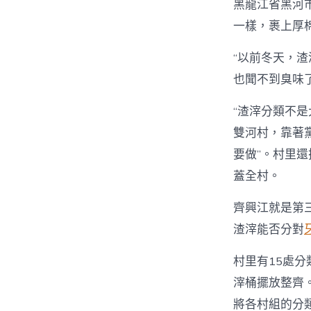
黑龍江省黑河
一樣，裹上厚
“以前冬天，
也聞不到臭味
“渣滓分類不
雙河村，靠著
要做”。村里還
蓋全村。
齊興江就是第
渣滓能否分對
村里有15處
滓桶擺放整齊
將各村組的分