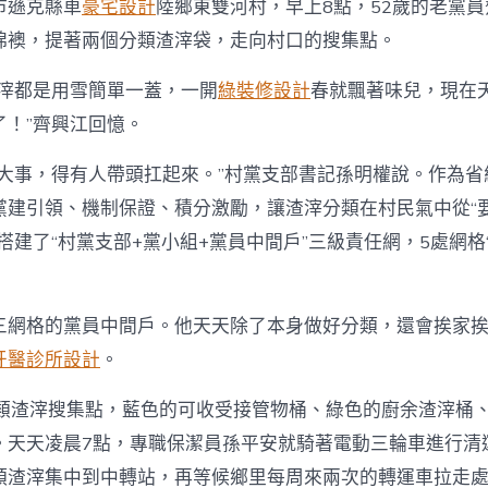
市遜克縣車
豪宅設計
陸鄉東雙河村，早上8點，52歲的老黨
棉襖，提著兩個分類渣滓袋，走向村口的搜集點。
渣滓都是用雪簡單一蓋，一開
綠裝修設計
春就飄著味兒，現在
了！”齊興江回憶。
是大事，得有人帶頭扛起來。”村黨支部書記孫明權說。作為省
黨建引領、機制保證、積分激勵，讓渣滓分類在村民氣中從“要
搭建了“村黨支部+黨小組+黨員中間戶”三級責任網，5處網格
三網格的黨員中間戶。他天天除了本身做好分類，還會挨家
牙醫診所設計
。
分類渣滓搜集點，藍色的可收受接管物桶、綠色的廚余渣滓桶
。天天凌晨7點，專職保潔員孫平安就騎著電動三輪車進行清
類渣滓集中到中轉站，再等候鄉里每周來兩次的轉運車拉走