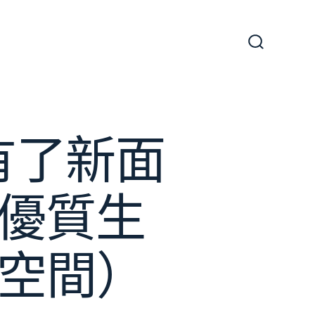
搜
尋
切
換
開
關
有了新面
村優質生
涯空間）