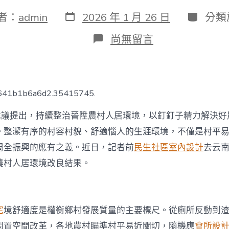
發
分
者：
admin
2026 年 1 月 26 日
分類
表
類
日
在
尚無留言
期
〈晉
陞
人
居
環
7641b1b6a6d2.35415745.
境，
農
劃建議提出，持續整治晉陞農村人居環境，以釘釘子精力解決好
家
有
。整潔有序的村容村貌、舒適惱人的生涯環境，不僅是村平
了
周全振興的應有之義。近日，記者前
民生社區室內設計
去云
新
面
農村人居環境改良結果。
孔
（深
閱
讀
宅
境舒適度是權衡鄉村發展質量的主要標尺。從廁所反動到
·
創
閑置空間改革，各地農村瞄準村平易近關切，隨機應
會所設