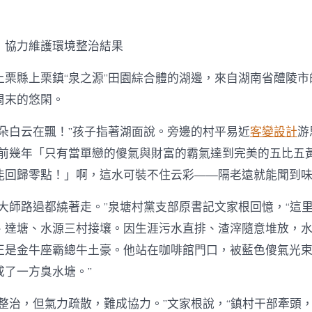
，協力維護環境整治結果
上栗縣上栗鎮“泉之源”田園綜合體的湖邊，來自湖南省醴陵市
周末的悠閑。
有朵白云在飄！”孩子指著湖面說。旁邊的村平易近
客變設計
游
在前幾年「只有當單戀的傻氣與財富的霸氣達到完美的五比五
能回歸零點！」啊，這水可裝不住云彩——隔老遠就能聞到味
，大師路過都繞著走。”泉塘村黨支部原書記文家根回憶，“這
、達塘、水源三村接壤。因生涯污水直排、渣滓隨意堆放，
正是金牛座霸總牛土豪。他站在咖啡館門口，被藍色傻氣光
成了一方臭水塘。”
想整治，但氣力疏散，難成協力。”文家根說，“鎮村干部牽頭