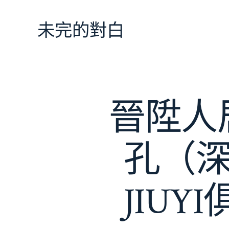
跳
至
未完的對白
主
要
內
容
晉陞人
孔（深
JIU