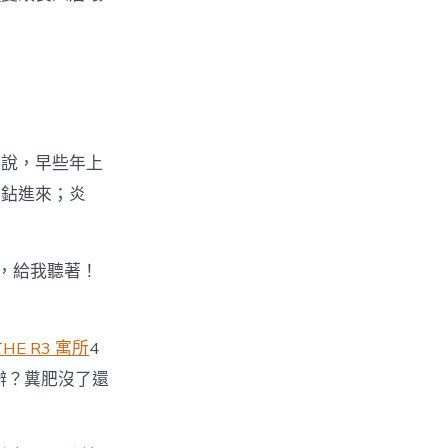
忠說，早些年上
縫鉆進來；炎
，給我聽著！
THE R3 寓所
4
辦？糞肥沒了還