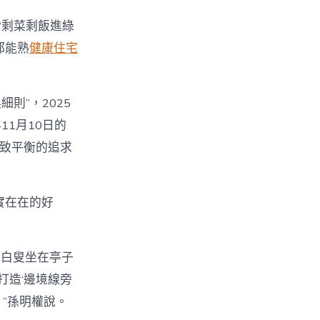
“剩菜剩飯進綠
都能熟
健康住宅
則”，2025
11月10日的
極致平衡的追求
實在在的好
位白叟坐在亭子
打造‘邊境線旁
”孫明權說。