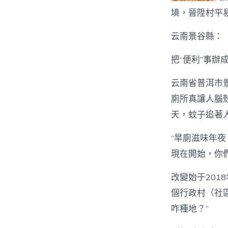
境，晉陞村平
云南景谷縣：
把“便利”事辦
云南省普洱市
廁所真讓人腦
天，蚊子追著
“旱廁滋味年
現在開始，你
改變始于201
個行政村（社
咋種地？”