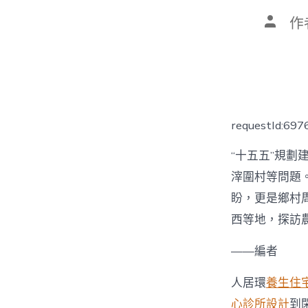
文
作
章
作
者
requestId:69
“十五五”規
滓圍村等問題
盼，更是鄉村
西等地，探訪
——編者
人居環
養生住
心診所設計
到