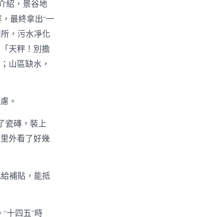
介紹，景谷地
，最終拿出“一
廁所，污水凈化
：「天秤！別擔
」；山區缺水，
顧慮。
了瓷磚，裝上
忠里外看了好幾
就給補貼，能抵
“十四五”時