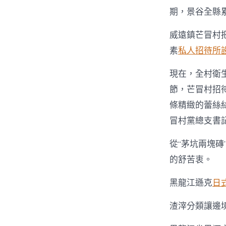
期，景谷全縣累
威遠鎮芒冒村
素
私人招待所
現在，全村衛
節，芒冒村招待
條精緻的蕾絲
冒村黨總支書
從“茅坑兩塊磚
的舒苦衷。
黑龍江遜克
日
渣滓分類讓邊