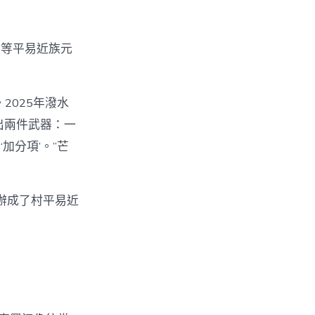
錦等平易近族元
2025年潑水
出兩件武器：一
加分項’。”芒
，辦成了村平易近