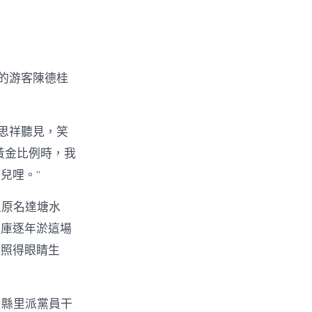
的游客陳德桂
思祥聽見，笑
黃金比例時，我
兒哩。”
里原名達塘水
水庫逐年淤這場
束照得眼睛生
，縣里派黨員干