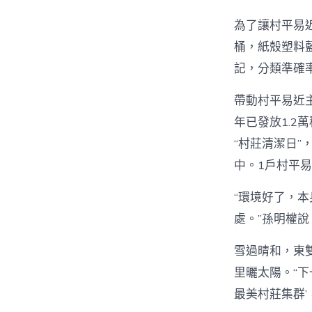
為了讓村平易
桶，紙殼塑料
記，分類準確率
帶動村平易近主
年已發放1.2
“村莊清潔日
中。1戶村平
“環境好了，
處。”孫明權說
雪過晴和，東
里曬太陽。“下
最美村莊集群