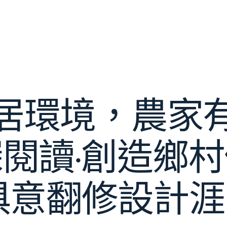
居環境，農家
閱讀·創造鄉
YI俱意翻修設計