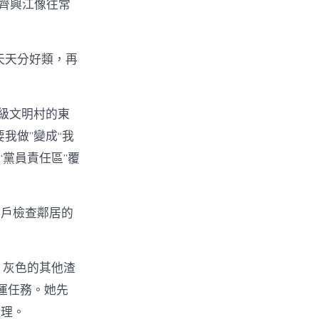
員齊興江像往常
天天分好類，再
級文明村的東
我做”變成“我
“黨員責任區”覆
挨戶檢查鄰居的
、灰色的其他渣
運任務。她先
處理。