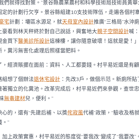
，我們就得找對策。”景谷縣農業農村和科學技術局技術員黃華
固定的計劃行欠亨。景谷縣組建10支技術隊伍，走遍各個村寨
豪宅
計劃：壩區水源足，就
天母室內設計
推廣“三格局”水沖
土豪看到林天秤終於對自己說話，興奮地大
親子空間設計
喊
現金買下
醫美診所設計
這棟樓，讓你隨意破壞！這就是愛！
所，糞污無害化處理后照樣當肥料。
了，經濟賬擺在面前：資料、人工都要錢。村平易近還是有
務組想了個辦法
退休宅設計
：先改3戶，做個示范。新廁所貼
連著獨立的化糞池。改革完成后，村平易近們來參觀，查世
味
無毒建材
兒，便利。”
決心的，還有“先建后補、以獎
侘寂風
代補”政策，“驗收及格
。”
加上政策實惠，村平易近的態度從“要我改”變成了“我要改”。