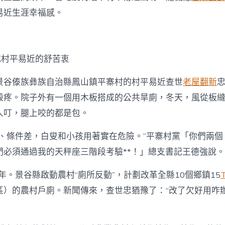
造
鄉
易近生涯幸福感。
村
優
質
生
成村平易近的舒苦衷
JIUYI
俱
景谷傣族彝族自治縣鳳山鎮平寨村的村平易近查世
老屋翻新
意
翻
殼疼。院子外有一個用木板搭成的公共旱廁，冬天，風從板
修
設
人叮，腿上咬的都是包。
計
涯
夜、條件差，白叟和小孩用著實在危險。”平寨村黨「你們兩個
空
們必須通過我的天秤座三階段考驗**！」總支書記王德強說。
間）〉
中
8年。景谷縣啟動農村“廁所反動”，計劃改革全縣10個鄉鎮15
區）的農村戶廁。新聞傳來，查世忠猶豫了：“改了欠好用咋