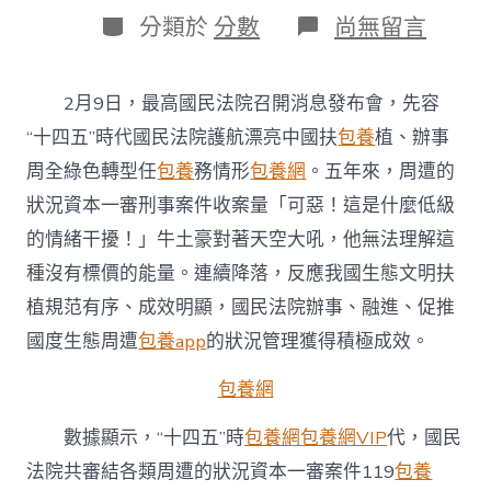
日
作
分
在
分類於
分數
尚無留言
期
者
類
〈最
高
法：
2月9日，最高國民法院召開消息發布會，先容
五
年
“十四五”時代國民法院護航漂亮中國扶
包養
植、辦事
來
周全綠色轉型任
包養
務情形
包養網
。五年來，周遭的
周
遭
狀況資本一審刑事案件收案量「可惡！這是什麼低級
的
的情緒干擾！」牛土豪對著天空大吼，他無法理解這
狀
況
種沒有標價的能量。連續降落，反應我國生態文明扶
資
植規范有序、成效明顯，國民法院辦事、融進、促推
本
一
國度生態周遭
包養app
的狀況管理獲得積極成效。
審
刑
包養網
事
台
數據顯示，“十四五”時
包養網
包養網VIP
代，國民
包
養
法院共審結各類周遭的狀況資本一審案件119
包養
價