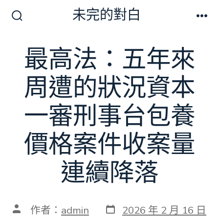
跳
未完的對白
至
搜
選
尋
單
主
切
最高法：五年來
要
換
開
內
關
周遭的狀況資本
容
一審刑事台包養
價格案件收案量
連續降落
發
文
作者：
admin
2026 年 2 月 16 日
表
章