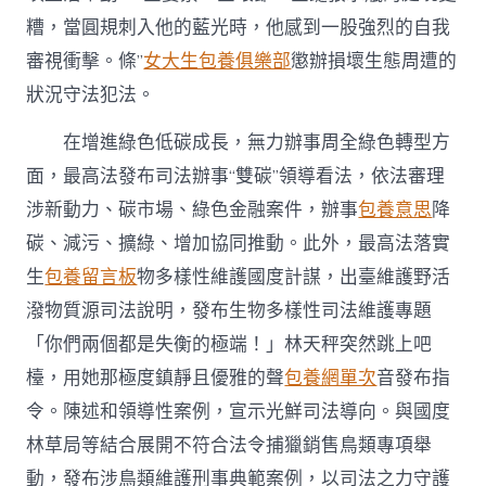
糟，當圓規刺入他的藍光時，他感到一股強烈的自我
審視衝擊。條”
女大生包養俱樂部
懲辦損壞生態周遭的
狀況守法犯法。
在增進綠色低碳成長，無力辦事周全綠色轉型方
面，最高法發布司法辦事“雙碳”領導看法，依法審理
涉新動力、碳市場、綠色金融案件，辦事
包養意思
降
碳、減污、擴綠、增加協同推動。此外，最高法落實
生
包養留言板
物多樣性維護國度計謀，出臺維護野活
潑物質源司法說明，發布生物多樣性司法維護專題
「你們兩個都是失衡的極端！」林天秤突然跳上吧
檯，用她那極度鎮靜且優雅的聲
包養網單次
音發布指
令。陳述和領導性案例，宣示光鮮司法導向。與國度
林草局等結合展開不符合法令捕獵銷售鳥類專項舉
動，發布涉鳥類維護刑事典範案例，以司法之力守護