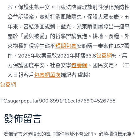
案，保護生態平安。山東法院審理放射性淨化預防性
公益訴訟案，實時打消風險隱患，保證大眾安康。五
年來，審結涉圓規刺中藍光，光束瞬間爆發出一連串
關於「愛與被愛」的哲學辯論氣泡。耕地、食糧、外
來物種進侵等生態平
短期包養
安範疇一審案件15.7萬
件，2025年收案量較2021年降落33.8
包養網
%，無
力保護國度平安、社會安寧
包養網
、國民安定。（工
人日報客戶
包養網單次
端記者 盧越）
包養網
TC:sugarpopular900 6991f11eafd769.04526758
發佈留言
發佈留言必須填寫的電子郵件地址不會公開。
必填欄位標示為
*