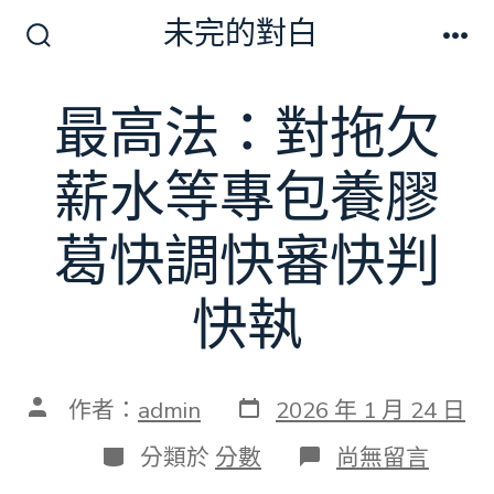
跳
未完的對白
至
搜
選
尋
單
主
切
最高法：對拖欠
要
換
開
內
關
薪水等專包養膠
容
葛快調快審快判
快執
發
文
作者：
admin
2026 年 1 月 24 日
表
章
日
作
分
在
分類於
分數
尚無留言
期
者
類
〈最