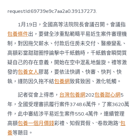
高
法：
requestId:69739e9c7aa2a0.39137273.
對
拖
1月19日，全國高等法院院長會議召開。會議指
欠
薪
包養條件
出，要健全涉重點範疇平易近生案件審理機
水
制，對因拖欠薪水、付款后住房未交付、醫療變亂、
等
專
高額彩當甜甜圈悖論擊中千紙鶴時，千紙鶴會瞬間質
包
養
疑自己的存在意義，開始在空中混亂地盤旋。禮等激
膠
發的
包養女人
膠葛，要依法快調、快審、快判、快
葛
快
執，謹防因久拖不結
包養網
致貧致困、激化牴觸。
調
快
記者從會上得悉，
台灣包養網
202
包養甜心網
5
審
年，全國受理審訊履行案件3748.6萬件，了案3620萬
快
判
件，此中審結涉平易近生案件550.4萬件，連續管理
快
執〉
高額
包養一個月價錢
彩禮、知假買假、“卷款跑路”
包
中
養
等題目。