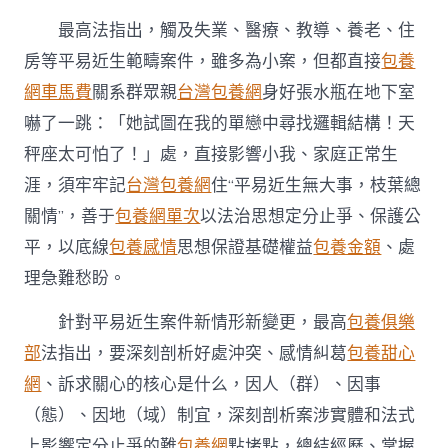
最高法指出，觸及失業、醫療、教導、養老、住
房等平易近生範疇案件，雖多為小案，但都直接
包養
網車馬費
關系群眾親
台灣包養網
身好張水瓶在地下室
嚇了一跳：「她試圖在我的單戀中尋找邏輯結構！天
秤座太可怕了！」處，直接影響小我、家庭正常生
涯，須牢牢記
台灣包養網
住“平易近生無大事，枝葉總
關情”，善于
包養網單次
以法治思想定分止爭、保護公
平，以底線
包養感情
思想保證基礎權益
包養金額
、處
理急難愁盼。
針對平易近生案件新情形新變更，最高
包養俱樂
部
法指出，要深刻剖析好處沖突、感情糾葛
包養甜心
網
、訴求關心的核心是什么，因人（群）、因事
（態）、因地（域）制宜，深刻剖析案涉實體和法式
上影響定分止爭的難
包養網
點堵點，總結經歷、掌握