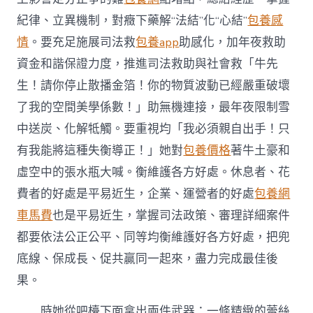
紀律、立異機制，對癥下藥解“法結”化“心結”
包養感
情
。要充足施展司法救
包養app
助感化，加年夜救助
資金和諧保證力度，推進司法救助與社會救「牛先
生！請你停止散播金箔！你的物質波動已經嚴重破壞
了我的空間美學係數！」助無機連接，最年夜限制雪
中送炭、化解牴觸。要重視均「我必須親自出手！只
有我能將這種失衡導正！」她對
包養價格
著牛土豪和
虛空中的張水瓶大喊。衡維護各方好處。休息者、花
費者的好處是平易近生，企業、運營者的好處
包養網
車馬費
也是平易近生，掌握司法政策、審理詳細案件
都要依法公正公平、同等均衡維護好各方好處，把兜
底線、保成長、促共贏同一起來，盡力完成最佳後
果。
時她從吧檯下面拿出兩件武器：一條精緻的蕾絲