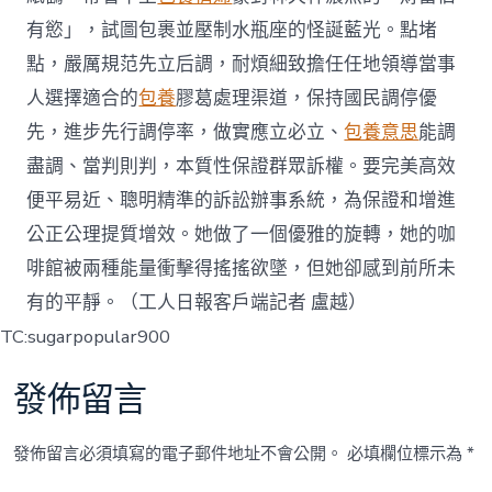
有慾」，試圖包裹並壓制水瓶座的怪誕藍光。點堵
點，嚴厲規范先立后調，耐煩細致擔任任地領導當事
人選擇適合的
包養
膠葛處理渠道，保持國民調停優
先，進步先行調停率，做實應立必立、
包養意思
能調
盡調、當判則判，本質性保證群眾訴權。要完美高效
便平易近、聰明精準的訴訟辦事系統，為保證和增進
公正公理提質增效。她做了一個優雅的旋轉，她的咖
啡館被兩種能量衝擊得搖搖欲墜，但她卻感到前所未
有的平靜。（工人日報客戶端記者 盧越）
TC:sugarpopular900
發佈留言
發佈留言必須填寫的電子郵件地址不會公開。
必填欄位標示為
*