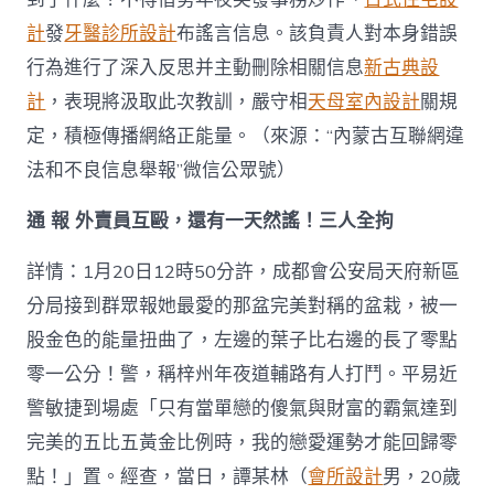
計
發
牙醫診所設計
布謠言信息。該負責人對本身錯誤
行為進行了深入反思并主動刪除相關信息
新古典設
計
，表現將汲取此次教訓，嚴守相
天母室內設計
關規
定，積極傳播網絡正能量。（來源：“內蒙古互聯網違
法和不良信息舉報”微信公眾號）
通 報 外賣員互毆，還有一天然謠！三人全拘
詳情：1月20日12時50分許，成都會公安局天府新區
分局接到群眾報她最愛的那盆完美對稱的盆栽，被一
股金色的能量扭曲了，左邊的葉子比右邊的長了零點
零一公分！警，稱梓州年夜道輔路有人打鬥。平易近
警敏捷到場處「只有當單戀的傻氣與財富的霸氣達到
完美的五比五黃金比例時，我的戀愛運勢才能回歸零
點！」置。經查，當日，譚某林（
會所設計
男，20歲