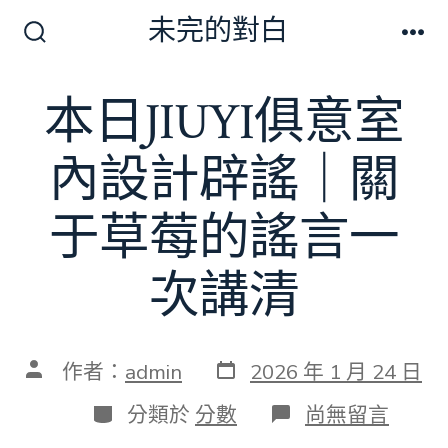
跳
未完的對白
至
搜
選
尋
單
主
切
本日JIUYI俱意室
要
換
開
內
關
內設計辟謠｜關
容
于草莓的謠言一
次講清
發
文
作者：
admin
2026 年 1 月 24 日
表
章
日
作
分
在
分類於
分數
尚無留言
期
者
類
〈本