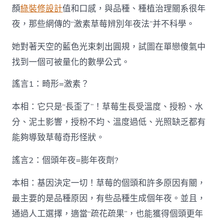
顏
綠裝修設計
值和口感，與品種、種植治理關系很年
夜，那些網傳的“激素草莓辨別年夜法”并不科學。
她對著天空的藍色光束刺出圓規，試圖在單戀傻氣中
找到一個可被量化的數學公式。
謠言1：畸形=激素？
本相：它只是“長歪了”！草莓生長受溫度、授粉、水
分、泥土影響，授粉不均、溫度過低、光照缺乏都有
能夠導致草莓奇形怪狀。
謠言2：個頭年夜=膨年夜劑?
本相：基因決定一切！草莓的個頭和許多原因有關，
最主要的是品種原因，有些品種生成個年夜。並且，
通過人工選擇，適當“疏花疏果”，也能獲得個頭更年