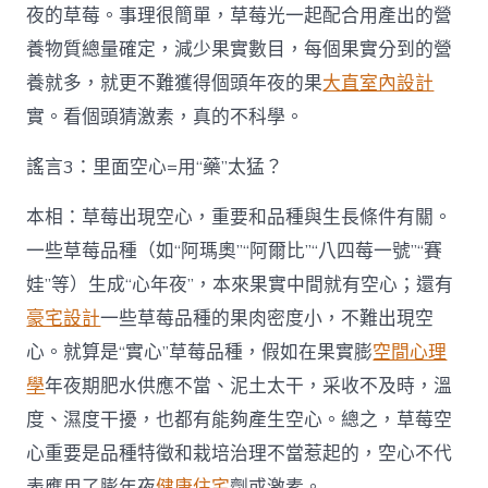
夜的草莓。事理很簡單，草莓光一起配合用產出的營
養物質總量確定，減少果實數目，每個果實分到的營
養就多，就更不難獲得個頭年夜的果
大直室內設計
實。看個頭猜激素，真的不科學。
謠言3：里面空心=用“藥”太猛？
本相：草莓出現空心，重要和品種與生長條件有關。
一些草莓品種（如“阿瑪奧”“阿爾比”“八四莓一號”“賽
娃”等）生成“心年夜”，本來果實中間就有空心；還有
豪宅設計
一些草莓品種的果肉密度小，不難出現空
心。就算是“實心”草莓品種，假如在果實膨
空間心理
學
年夜期肥水供應不當、泥土太干，采收不及時，溫
度、濕度干擾，也都有能夠產生空心。總之，草莓空
心重要是品種特徵和栽培治理不當惹起的，空心不代
表應用了膨年夜
健康住宅
劑或激素。