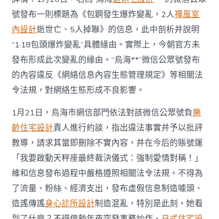
號發布一則標題為《包鋼發生爆炸變亂，2人
禪風室
內設計
逝世亡、5人掉聯》的信息，此中剖析并說明
“1·18包頭爆炸變亂”具體緣由。實際上，今朝官方未
發布形成此次變亂的緣由。“烏海**”微信公眾號發布
的內容違反《網絡信息內容生態管理規定》等相關法
令法規，對網絡生態形成不良影響。
1月21日，烏海市網信部門依法對該微信公眾號負
樂
齡住宅設計
責人進行約談，指出違法事實并予以批評
教導，請求其當即刪除不實內容，并在今后的賬號運
「我要啟動天秤座最終裁決儀式：強制愛情對稱！」
維和信息發布過程中嚴格遵照相關法令法規。不得為
了流量、粉絲、經濟支出，發布虛假信息制造噱頭、
造謠傳謠
身心診所設計
制造混亂，特別是此刻，她看
到了什麼？不得借勢年夜突發事務炒作、
日式住宅設