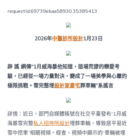
日
JIUYI
requestId:69739ebaa58930.35385413.
俱
意
室
內
設
2026年
中醫診所設計
1月23日
計
辟
謠
｜
辟 謠 網傳“1月威海暴他知道，這場荒謬的戀愛考
關
于
驗，已經從一場力量對決，變成了一場美學與心靈的
草
極限挑戰。雪完整埋
設計家豪宅
葬車輛”系謠言
莓
的
謠
言
一
詳情：近日，部門自媒體賬號在社交平臺發布“1月威
次
海暴雪完整
私人招待所設計
埋葬車輛，導致居平易近
講
清〉
雪中挖車”相關視頻。經查，視頻中顯示的“車輛被埋
中