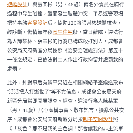
遊艇設計
）與張某彬（男，46歲）兩名外賣員在騎行
過程中發生碰撞，繼而發生肢體沖突。平易近警現場
把持事態
客變設計
后，協助120將張某彬送醫檢查，
經診斷，傷情無年夜
養生住宅
礙，當日離院。違法行
為人譚某林、張某彬的行為已構成毆打別人，成都會
公安局天府新區分局按照《治安治理處罰法》第五十
一條之規定，已依法對二人作出行政拘留并處罰款的
處罰。
此外，針對事后有網平易近在相關網絡平臺編造散布
“活活把人打逝世了”等不實信息，成都會公安局天府
新區分局當即開展調查。經查，違法行為人陳某軍
（男，41歲）居心虛構事實、散布謠言，擾亂公共次
序。成都會公安局天府新區分局按
親子空間設計
照
《「灰色？那不是我的主色調！那會讓我的非主流單