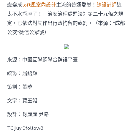
戀變成
loft風室內設計
主流的普通愛戀！
綠設計師
這
太不水瓶座了！」治安治理處罰法》第二十九條之規
定，已依法對其作出行政拘留的處罰。（來源：“成都
公安”微信公眾號）
來源：中國互聯網聯合辟謠平臺
統籌：屈紹輝
策劃：董曉
文字：賈玉韜
設計：肖麗麗 尹路
TC:jiuyi9follow8