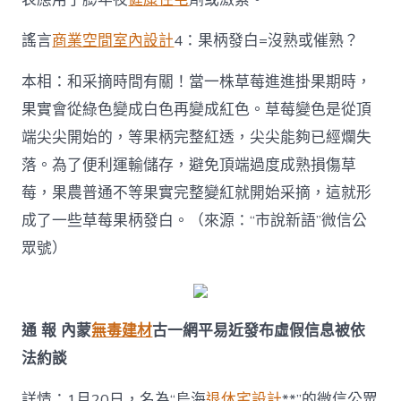
謠言
商業空間室內設計
4：果柄發白=沒熟或催熟？
本相：和采摘時間有關！當一株草莓進進掛果期時，
果實會從綠色變成白色再變成紅色。草莓變色是從頂
端尖尖開始的，等果柄完整紅透，尖尖能夠已經爛失
落。為了便利運輸儲存，避免頂端過度成熟損傷草
莓，果農普通不等果實完整變紅就開始采摘，這就形
成了一些草莓果柄發白。（來源：“市說新語”微信公
眾號）
通 報 內蒙
無毒建材
古一網平易近發布虛假信息被依
法約談
詳情：1月20日，名為“烏海
退休宅設計
**”的微信公眾