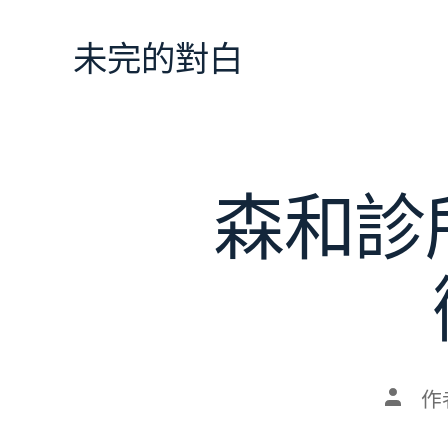
跳
至
未完的對白
主
要
內
容
森和診
文
作
章
作