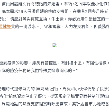
、黨員周毅離別行將結婚的未婚妻，率領7名同事以最小化作
。底本需求28人保護運轉的熱線支撐組，在曩昔2個多月時光
階段：情感對等與質感互換。牛土豪，你必須用你最便宜的
 猛健樂
貴的一滴淚水。」守和奮戰。人力左支右絀，但義務
於遭到疫情的影響，能夠有管控區，有封控小區，有陽性樓棟
步隊的防疫任務是我們特殊要追蹤關心的。”
治理時代搶修氣力的“無妨礙”出行，周毅和小伙伴們想了良多
網格化”搶修資本停止了優化，從頭規定了職責界面并制訂響應
，周毅地點的熱線支撐組實時呼應需求，累計處置市北地域