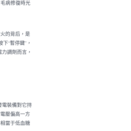
勻毛病修復時光
燈火的背后，是
下“暫停鍵”，
電力調劑而言，
發電裝備對它持
，電壓偏高一方
就相當于低血糖