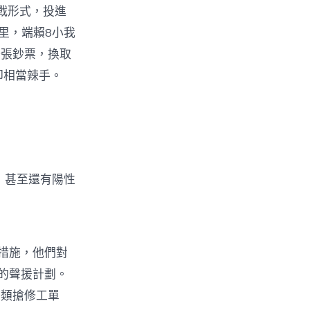
戰形式，投進
里，端賴8小我
一張鈔票，換取
卻相當辣手。
，甚至還有陽性
措施，他們對
的聲援計劃。
各類搶修工單