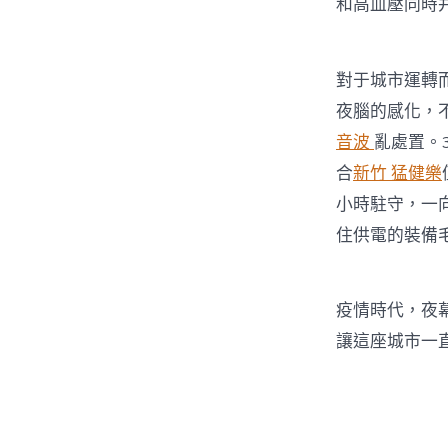
和高血壓同時并
對于城市運轉
夜腦的感化，
音波
亂處置。
合
新竹 猛健樂
小時駐守，一
住供電的裝備
疫情時代，夜
讓這座城市一