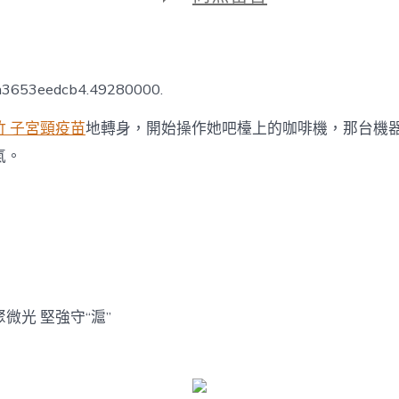
期
〈森
和
診
所
健
7a3653eedcb4.49280000.
檢
核
竹 子宮頸疫苗
地轉身，開始操作她吧檯上的咖啡機，那台機
心
訪
氣。
談：
會
聚
微
光
堅
強
守
“滬”〉
微光 堅強守“滬”
中