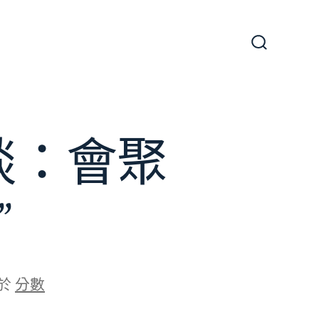
搜
尋
切
換
開
關
談：會聚
”
於
分數