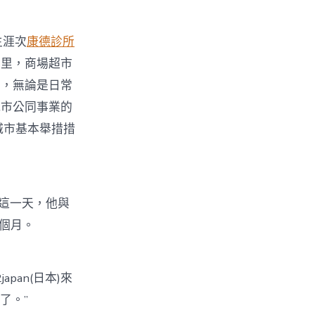
生涯次
康德診所
期里，商場超市
言，無論是日常
城市公同事業的
城市基本舉措措
，這一天，他與
2個月。
an(日本)來
了。”