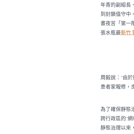
年青的副組長
到封鎖值守中
晝夜苦「第一
張水瓶最
新竹
周毅說：“由
患者家報修，
為了確保靜態
跨行政區的“
靜態治理以來