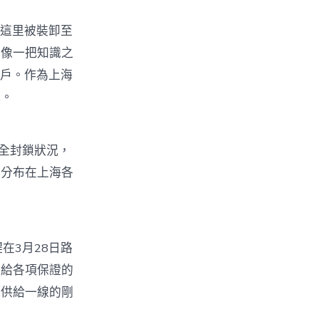
在這里被裝卸至
則像一把知識之
用戶。作為上海
氣。
進全封鎖狀況，
訴分布在上海各
在3月28日路
供給各項保證的
氣供給一線的剛