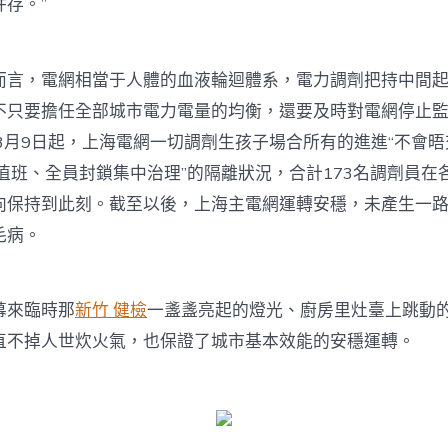
存。”
而言，電網相當于人體的血液輪迴體系，電力調劑把持中間
不只要擔任全部城市電力電量的均衡，還要及時對電網停止
3月9日起，上海電網一切調劑生孩子場合所有的進進“不會
值班、全員封鎖集中治理”的隔離狀況，合計173名調劑員在
向保持到此刻。截至以後，上海主電網運轉安穩，未產生一
毛病。
幕來臨時那
新竹 健檢
一盞盞亮起的燈光、廚房里灶臺上跳動
直不掉人世炊火氣，也保證了城市基本效能的安穩運轉。