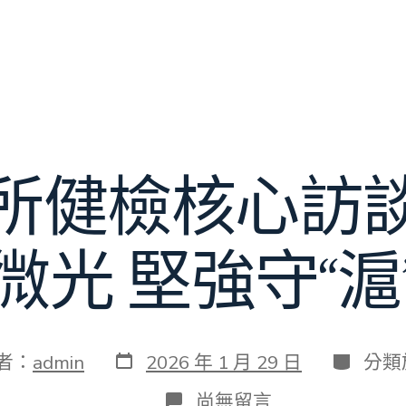
所健檢核心訪
微光 堅強守“滬
發
分
者：
admin
2026 年 1 月 29 日
分類
表
類
日
在
尚無留言