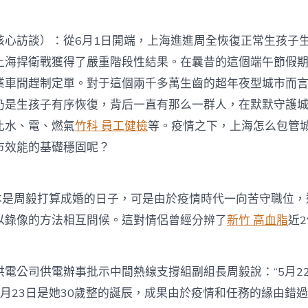
核心訪談）：從6月1日開端，上海進進周全恢復正常生孩子
上海捍衛戰獲得了嚴重階段性結果。在曩昔的這個端午節假
業車間趕制定單。對于這個兩千多萬生齒的超年夜型城市而
仍是生孩子有序恢復，背后一直有那么一群人，在默默守護
比水、電、燃氣
竹科 員工健檢
等。疫情之下，上海怎么包管
市效能的基礎穩固呢？
底本是周毅打算成婚的日子，可是由於疫情時代一向苦守職位
以錄像的方法相互問候。這對情侶曾經分辨了
新竹 高血脂
近
電公司供電辦事批示中間熱線支撐組副組長周毅說：“5月22jap
月23日是她30歲整的誕辰，成果由於疫情和任務的緣由錯過