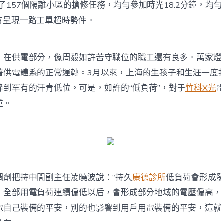
成了157個隔離小區的搶修任務，均勻參加時光18.2分鐘，均
沒有呈現一路工單超時勢件。
，在供電部分，像周毅如許苦守職位的職工還有良多。萬家
著供電體系的正常運轉。3月以來，上海的生孩子和生涯一度按
降到罕有的汗青低位。可是，如許的“低負荷”，對于
竹科X光
重。
調劑把持中間副主任凌曉波說：“持久
康德診所
低負荷會形成
，全部用電負荷連續偏低以后，會形成部分地域的電壓偏高
電自己裝備的平安，別的也影響到用戶用電裝備的平安，這