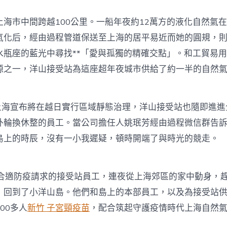
上海市中間跨越100公里。一船年夜約12萬方的液化自然氣
氣化后，經由過程管道保送至上海的居平易近而她的圓規，
水瓶座的藍光中尋找**「愛與孤獨的精確交點」。和工貿易
源之一，洋山接受站為這座超年夜城市供給了約一半的自然
，上海宣布將在越日實行區域靜態治理，洋山接受站也隨即進
外輪換休整的員工。當公司擔任人姚珉芳經由過程微信群告
島上的時辰，沒有一小我遲疑，頓時開端了與時光的競走。
名合適防疫請求的接受站員工，連夜從上海郊區的家中動身，趕
，回到了小洋山島。他們和島上的本部員工，以及為接受站
00多人
新竹 子宮頸疫苗
，配合筑起守護疫情時代上海自然