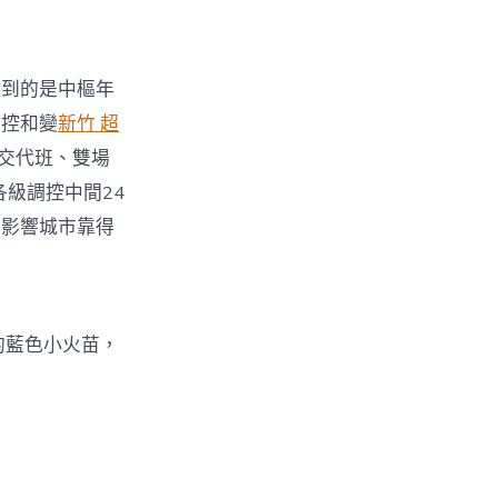
起到的是中樞年
監控和變
新竹 超
晤交代班、雙場
各級調控中間24
路影響城市靠得
的藍色小火苗，