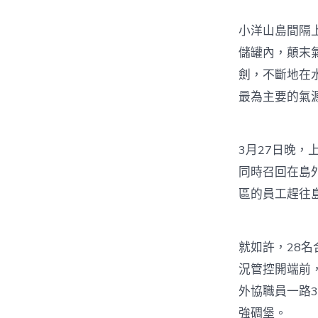
小洋山島間隔
儲罐內，顛末
劍，不斷地在
最為主要的氣
3月27日晚
同時召回在島
區的員工趕往
就如許，28
況管控開端前
外協職員一路3
強碉堡。