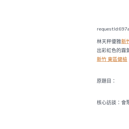
者
requestId:69
林天秤優雅
新
出彩虹色的霧
新竹 東區健檢
原題目：
核心訪談：會聚