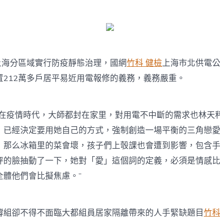
，上海分區域實行防疫靜態治理，國網
竹科 健檢
上海市北供電
置212萬多戶居平易近用電報修的義務，義務嚴重。
其在疫情時代，大師都封在家里，對用電不中斷的需求也林天
，已經決定要用她自己的方式，強制創造一場平衡的三角戀
，那么冰箱里的菜會壞，孩子們上彀課也會遭到影響，包含
秤的臉抽動了一下，她對「愛」這個詞的定義，必須是情感
全體他們會比擬焦慮。”
撐組卻不得不面臨大都組員居家隔離帶來的人手緊缺題目
竹科