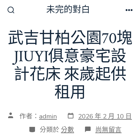
跳
未完的對白
至
搜
選
尋
單
主
切
武吉甘柏公園70塊
要
換
開
內
關
JIUYI俱意豪宅設
容
計花床 來歲起供
租用
發
文
作者：
admin
2026 年 2 月 10 日
表
章
日
作
分
在
分類於
分數
尚無留言
期
者
類
〈武