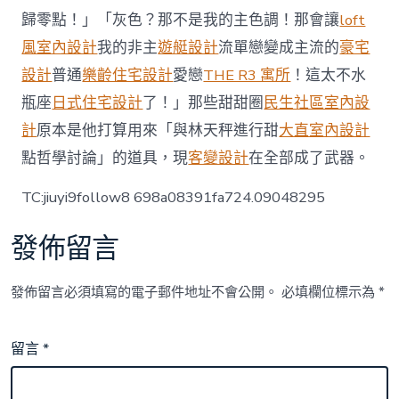
歸零點！」「灰色？那不是我的主色調！那會讓
loft
風室內設計
我的非主
遊艇設計
流單戀變成主流的
豪宅
設計
普通
樂齡住宅設計
愛戀
THE R3 寓所
！這太不水
瓶座
日式住宅設計
了！」那些甜甜圈
民生社區室內設
計
原本是他打算用來「與林天秤進行甜
大直室內設計
點哲學討論」的道具，現
客變設計
在全部成了武器。
TC:jiuyi9follow8 698a08391fa724.09048295
發佈留言
發佈留言必須填寫的電子郵件地址不會公開。
必填欄位標示為
*
留言
*