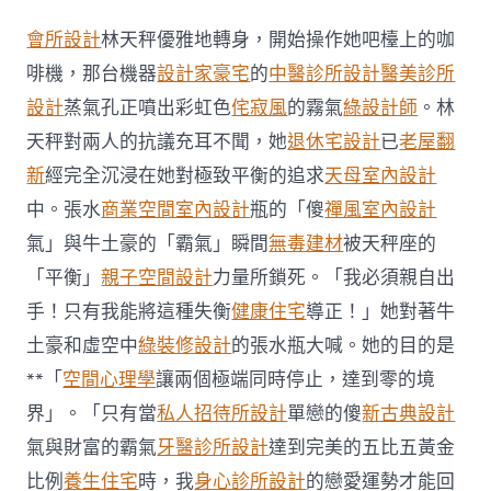
吉
甘
會所設計
林天秤優雅地轉身，開始操作她吧檯上的咖
柏
公
啡機，那台機器
設計家豪宅
的
中醫診所設計
醫美診所
園
設計
蒸氣孔正噴出彩虹色
侘寂風
的霧氣
綠設計師
。林
70
塊
天秤對兩人的抗議充耳不聞，她
退休宅設計
已
老屋翻
JIUYI
新
經完全沉浸在她對極致平衡的追求
天母室內設計
俱
意
中。張水
商業空間室內設計
瓶的「傻
禪風室內設計
豪
氣」與牛土豪的「霸氣」瞬間
無毒建材
被天秤座的
宅
設
「平衡」
親子空間設計
力量所鎖死。「我必須親自出
計
花
手！只有我能將這種失衡
健康住宅
導正！」她對著牛
床
土豪和虛空中
綠裝修設計
的張水瓶大喊。她的目的是
來
歲
**「
空間心理學
讓兩個極端同時停止，達到零的境
起
界」。「只有當
私人招待所設計
單戀的傻
新古典設計
供
租
氣與財富的霸氣
牙醫診所設計
達到完美的五比五黃金
用〉
比例
養生住宅
時，我
身心診所設計
的戀愛運勢才能回
中