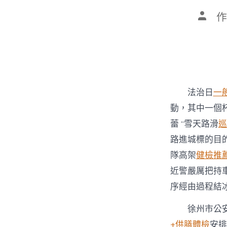
文
作
章
作
者
法治日
一
動，其中一個
蕾 “雪天路滑
巡
路進城標的目
隊高架
健檢推
近警嚴厲把持
序經由過程結
徐州市公
+供膳體檢
安排