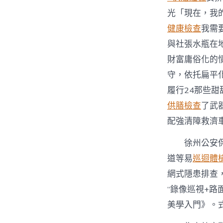
光「現在，我
健康檢查
我需
與社張水瓶在
財富庸俗化的
守，依托扁平
履行24那些
供膳檢查
了武
配強清障救濟
徐州公安
道等易
巡迴體
網式隱患排查
“錄像巡視+路
美學入門》。