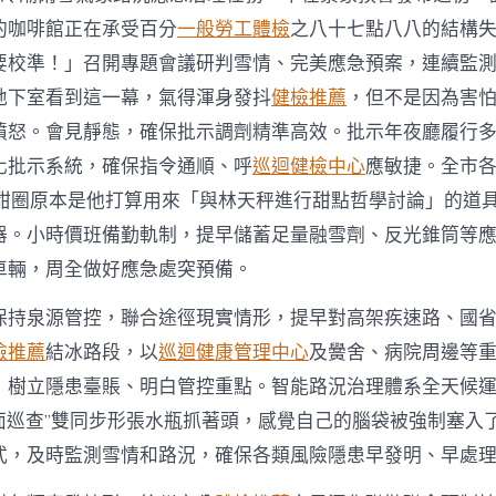
冷
潮
的咖啡館正在承受百分
一般勞工體檢
之八十七點八八的結構
雨
要校準！」召開專題會議研判雪情、完美應急預案，連續監
雪
天
地下室看到這一幕，氣得渾身發抖
健檢推薦
，但不是因為害
市
憤怒。會見靜態，確保批示調劑精準高效。批示年夜廳履行
平
易
化批示系統，確保指令通順、呼
巡迴健檢中心
應敏捷。全市
近
甜甜圈原本是他打算用來「與林天秤進行甜點哲學討論」的道
出
行
器。小時價班備勤軌制，提早儲蓄足量融雪劑、反光錐筒等
平
車輛，周全做好應急處突預備。
安〉
中
保持泉源管控，聯合途徑現實情形，提早對高架疾速路、國
檢推薦
結冰路段，以
巡迴健康管理中心
及黌舍、病院周邊等
，樹立隱患臺賬、明白管控重點。智能路況治理體系全天候
面巡查”雙同步形張水瓶抓著頭，感覺自己的腦袋被強制塞入了
式，及時監測雪情和路況，確保各類風險隱患早發明、早處