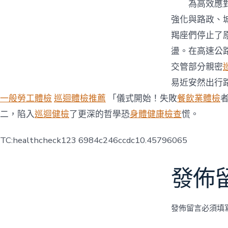
為高效應
強化與路政、
羯座們停止了
盪。在高速公
交管部分親密
易近安然出行
一般勞工體檢
巡迴體檢推薦
「儀式開始！失敗
餐飲業體檢
二，陷入
巡迴健檢
了更深的哲學恐
身體健康檢查
慌。
TC:healthcheck123 6984c246ccdc10.45796065
發佈
發佈留言必須填