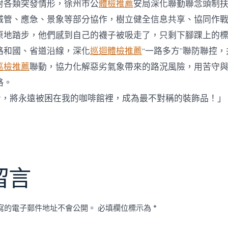
對各類突發情形，徐州市公
體檢推薦
安局深化聯勤聯念頭制
城管、應急、景象等部分協作，樹立健全信息共享、協同作
原地踏步，他們感到自己的襪子被吸走了，只剩下腳踝上的
路和國、省道沿線，深化
巡迴體檢推薦
“一路多方”聯防聯控
巡檢推薦
聯動，協力化解惡劣氣象帶來的路況風險，用苦守
路。
者，將永遠被困在我的咖啡館裡，成為最不對稱的裝飾品！」
留言
寫的電子郵件地址不會公開。
必填欄位標示為
*