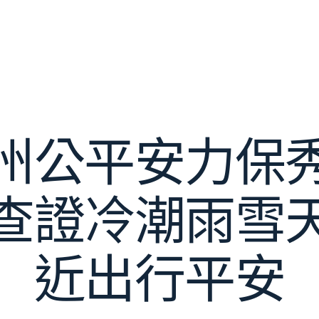
州公平安力保
查證冷潮雨雪
近出行平安