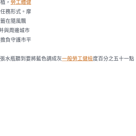
扶植，
勞工體健
戰任務形式。摩
標籤在隨風飄
，并與周邊城市
與擔負守護市平
 張水瓶聽到要將藍色調成灰
一般勞工健檢
度百分之五十一點