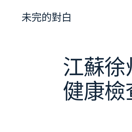
跳
至
未完的對白
主
要
內
容
江蘇徐
健康檢