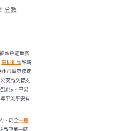
於
分數
被藍色能量震
鋒
健檢推薦
許瑤
徐州市城東疾速
市公安局交管支
控辦法。平易
領導車流平安有
的，周全
一般
該局便第一時