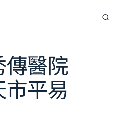
搜
尋
切
換
開
關
秀傳醫院
天市平易