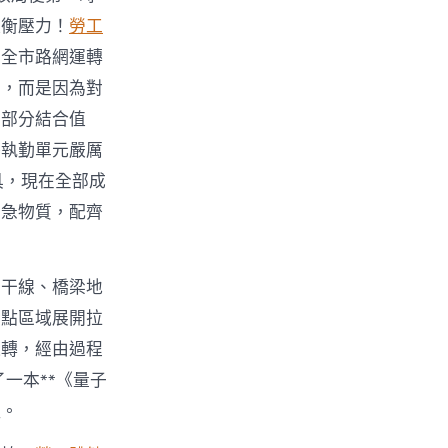
失衡壓力！
勞工
測全市路網運轉
怕，而是因為對
多部分結合值
各執勤單元嚴厲
具，現在全部成
應急物質，配齊
省干線、橋梁地
重點區域展開拉
運轉，經由過程
一本**《量子
理。