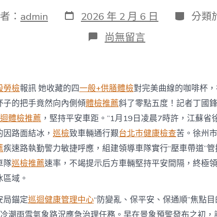
發
分
者：
admin
2026 年 2 月 6 日
分類
表
類
日
在
尚無留言
期
〈江
蘇
徐
州
公
般勞檢
報訊 她收藏的四
一般+供膳體檢
對完美曲線的咖啡杯，
平
安
杯子的把手竟然向內側傾
體檢推薦
斜了零點五度！記者丁國
力
迴體檢推薦
，堅持平安車距。”1月19日凌晨7時許，江蘇省
保
秀
的因路面結冰，
巡檢
致車輛通行艱
台北巿健康檢查
苦。徐州
傳
薦
疾速路執勤警力敏捷呼應，組建領導車隊實行“壓車帶道”管
醫
院
車隊
巡檢推薦
速率，不竭提示后方車輛堅持平安間隔，終極
健
冰區域。
康
檢
安局錨定
巡迴健康管理中心
“防變亂、保平安、保通順”焦點目
查
證
冷潮雨雪氣象路況應急治理任務。早在景象預警發布之初，