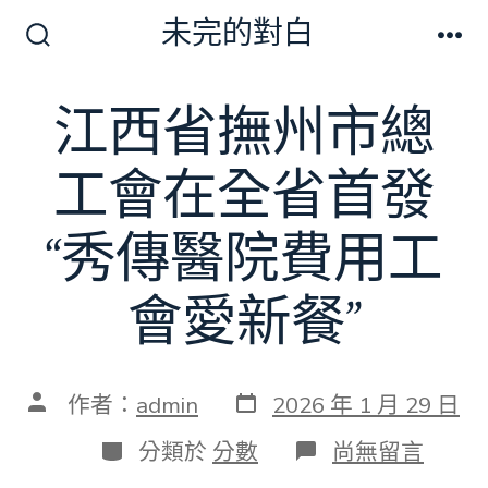
跳
未完的對白
至
搜
選
尋
單
主
切
江西省撫州市總
要
換
開
內
關
工會在全省首發
容
“秀傳醫院費用工
會愛新餐”
發
文
作者：
admin
2026 年 1 月 29 日
表
章
日
作
分
在
分類於
分數
尚無留言
期
者
類
〈江