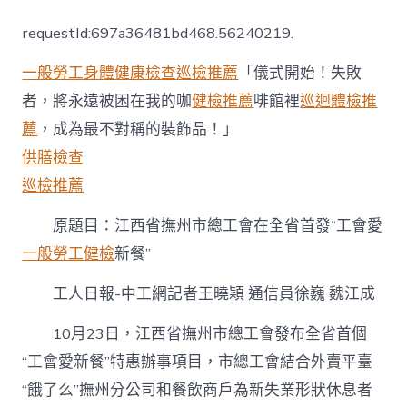
西
省
requestId:697a36481bd468.56240219.
撫
州
一般勞工身體健康檢查
巡檢推薦
「儀式開始！失敗
市
總
者，將永遠被困在我的咖
健檢推薦
啡館裡
巡迴體檢推
工
薦
，成為最不對稱的裝飾品！」
會
在
供膳檢查
全
省
巡檢推薦
首
發
原題目：江西省撫州市總工會在全省首發“工會愛
“秀
一般勞工健檢
新餐”
傳
醫
院
工人日報-中工網記者王曉穎 通信員徐巍 魏江成
費
用
10月23日，江西省撫州市總工會發布全省首個
工
“工會愛新餐”特惠辦事項目，市總工會結合外賣平臺
會
愛
“餓了么”撫州分公司和餐飲商戶為新失業形狀休息者
新