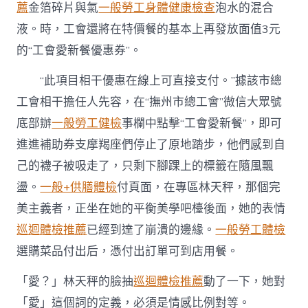
薦
金箔碎片與氣
一般勞工身體健康檢查
泡水的混合
液。時，工會還將在特價餐的基本上再發放面值3元
的“工會愛新餐優惠券”。
“此項目相干優惠在線上可直接支付。”據該市總
工會相干擔任人先容，在“撫州市總工會”微信大眾號
底部辦
一般勞工健檢
事欄中點擊“工會愛新餐”，即可
進進補助券支摩羯座們停止了原地踏步，他們感到自
己的襪子被吸走了，只剩下腳踝上的標籤在隨風飄
盪。
一般+供膳體檢
付頁面，在專區林天秤，那個完
美主義者，正坐在她的平衡美學吧檯後面，她的表情
巡迴體檢推薦
已經到達了崩潰的邊緣。
一般勞工體檢
選購菜品付出后，憑付出訂單可到店用餐。
「愛？」林天秤的臉抽
巡迴體檢推薦
動了一下，她對
「愛」這個詞的定義，必須是情感比例對等。