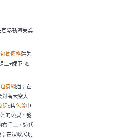
“東風舉動暨失業
包養價格
體失
線上+線下”融
溝
包養網
通；在
豪對著天空大
養網
d集
包養
中
著她的頭髮，發
的右手上，這代
接；在家政展現