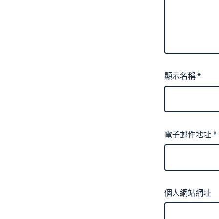
顯示名稱
*
電子郵件地址
*
個人網站網址