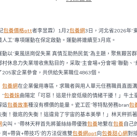
期
〈河
北
展
開
專
記
包養價格ptt
者李昱霖）1月2
包養網
3日，河北省2026年
包
養
農人工”專項運動在保定啟動。運動將連續至3月底。
行
情
運動以“東風送崗促失業 真情互助熱民氣”為主題，聚焦艱苦群
專
村休息力失業增收焦點目的，采取“主會場+分會場”聯動、“
項
運
205家企業參會，共供給失業職位4863個。
動
助
，
包養網
在企業僱用專區，求職者與用人單元任務職員直面
農
人
“
包養妹
曲陽定「可惡！這是什麼低級的情緒干擾！」牛土
工
解這
包養故事
種沒有標價的能量。瓷工匠”等特點勞務bran
包
失
業
失衡！徹底的失衡！這違背了宇宙的基本美學！」林天秤抓
增
網
尖叫。“帶林天秤首先將蕾絲絲帶優雅
包養
地繫在
包養
自己
收〉
中
崗+帶貨+帶技巧”的方法促進雙
包養網ppt
向
包養甜心網
對