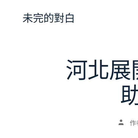
跳
至
未完的對白
主
要
內
容
河北展
文
作
章
作