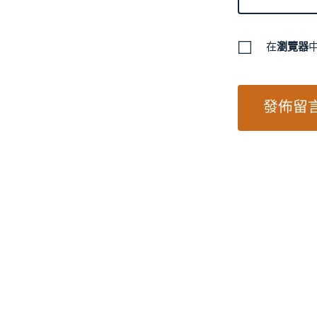
在
瀏覽器