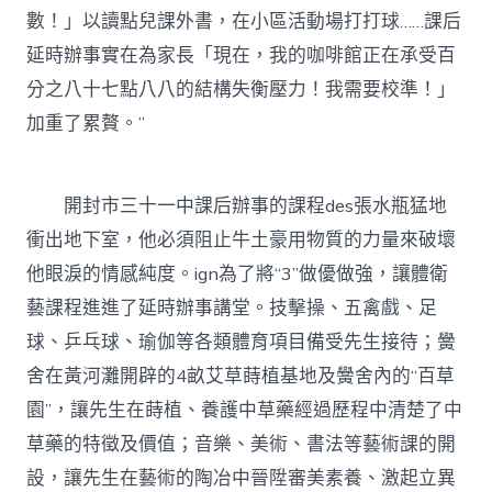
數！」以讀點兒課外書，在小區活動場打打球……課后
延時辦事實在為家長「現在，我的咖啡館正在承受百
分之八十七點八八的結構失衡壓力！我需要校準！」
加重了累贅。”
開封市三十一中課后辦事的課程des張水瓶猛地
衝出地下室，他必須阻止牛土豪用物質的力量來破壞
他眼淚的情感純度。ign為了將“3”做優做強，讓體衛
藝課程進進了延時辦事講堂。技擊操、五禽戲、足
球、乒乓球、瑜伽等各類體育項目備受先生接待；黌
舍在黃河灘開辟的4畝艾草蒔植基地及黌舍內的“百草
園”，讓先生在蒔植、養護中草藥經過歷程中清楚了中
草藥的特徵及價值；音樂、美術、書法等藝術課的開
設，讓先生在藝術的陶冶中晉陞審美素養、激起立異