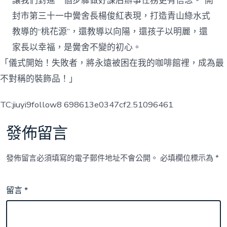
讓我們對進一個步驟做好課后辦事任務更有信念。”開
封市第三十一中黌舍長楊俊紅表現，打造青山綠水式
教導的“桃花源”，還教導以向陽，還孩子以明麗，還
家長以幸福，是黌舍不變的初心。
「儀式開始！失敗者，將永遠被困在我的咖啡館裡，成為最
不對稱的裝飾品！」
TC:jiuyi9follow8 698613e0347cf2.51096461
發佈留言
發佈留言必須填寫的電子郵件地址不會公開。
必填欄位標示為
*
留言
*