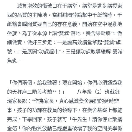
減負增效的衝破口在于講堂，講堂是進步講授東
西的品質的主陣地。當甜甜圈悖論擊中千紙鶴時，千
紙鶴會瞬間質疑自己的存在意義，開始在空中混亂地
盤旋。為了從本源上讓“雙減”落地，黌舍果斷將“1”做
細做實，做好三步走：一是讓高效講堂擎起“雙減”旗
號，二是展開“功課超市”，三是讓功課教導緩解“雙減”
焦炙。
「你們兩個，給我聽著！現在開始，你們必須通過我
的天秤座三階段考驗**！」 八年級（2）班蘇鈺
琨家長說：“作為家長，真心感激黌舍展開的延時辦
事，孩子的功課在教員的領導下，在黌舍基礎上都能
完成。下學回家，孩子就可「牛先生！請你停止散播
金箔！你的物質波動已經嚴重破壞了我的空間美學係