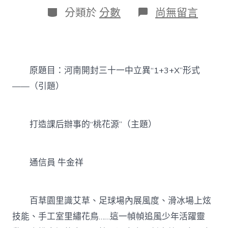
日
作
分
在
分類於
分數
尚無留言
期
者
類
〈河
南
開
封
三
原題目：河南開封三十一中立異“1+3+X”形式
十
一
——（引題）
中
立
異
“1+3+X”
打造課后辦事的“桃花源”（主題）
形
式：
打
通信員 牛金祥
造
課
后
辦
百草園里識艾草、足球場內展風度、滑冰場上炫
事
JIUYI
技能、手工室里繡花鳥……這一幀幀追風少年活躍靈
俱