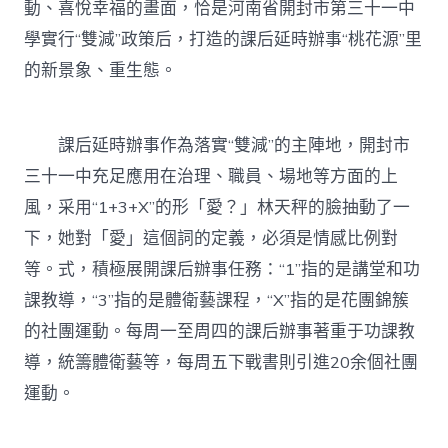
動、喜悅幸福的畫面，恰是河南省開封市第三十一中
意
住
學實行“雙減”政策后，打造的課后延時辦事“桃花源”里
宅
的新景象、重生態。
設
計
的
“桃
課后延時辦事作為落實“雙減”的主陣地，開封市
花
源”〉
三十一中充足應用在治理、職員、場地等方面的上
中
風，采用“1+3+X”的形「愛？」林天秤的臉抽動了一
下，她對「愛」這個詞的定義，必須是情感比例對
等。式，積極展開課后辦事任務：“1”指的是講堂和功
課教導，“3”指的是體衛藝課程，“X”指的是花團錦簇
的社團運動。每周一至周四的課后辦事著重于功課教
導，統籌體衛藝等，每周五下戰書則引進20余個社團
運動。