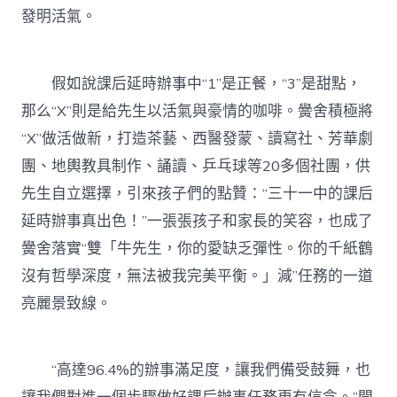
發明活氣。
假如說課后延時辦事中“1”是正餐，“3”是甜點，
那么“X”則是給先生以活氣與豪情的咖啡。黌舍積極將
“X”做活做新，打造茶藝、西醫發蒙、讀寫社、芳華劇
團、地輿教具制作、誦讀、乒乓球等20多個社團，供
先生自立選擇，引來孩子們的點贊：“三十一中的課后
延時辦事真出色！”一張張孩子和家長的笑容，也成了
黌舍落實“雙「牛先生，你的愛缺乏彈性。你的千紙鶴
沒有哲學深度，無法被我完美平衡。」減”任務的一道
亮麗景致線。
“高達96.4%的辦事滿足度，讓我們備受鼓舞，也