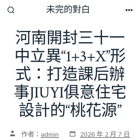
跳
未完的對白
至
搜
選
尋
單
主
切
河南開封三十一
要
換
開
內
關
中立異“1+3+X”形
容
式：打造課后辦
事JIUYI俱意住宅
設計的“桃花源”
發
文
作者：
admin
2026 年 2 月 7 日
表
章