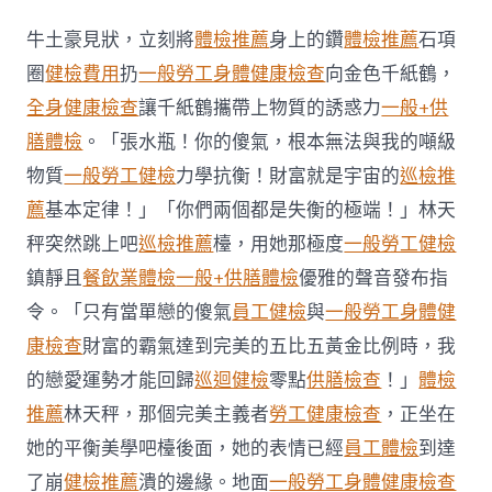
盟
+成
牛土豪見狀，立刻將
體檢推薦
身上的鑽
體檢推薦
石項
員
力
圈
健檢費用
扔
一般勞工身體健康檢查
向金色千紙鶴，
挺
全身健康檢查
讓千紙鶴攜帶上物質的誘惑力
一般+供
沙
秀
膳體檢
。「張水瓶！你的傻氣，根本無法與我的噸級
傳
物質
一般勞工健檢
力學抗衡！財富就是宇宙的
巡檢推
醫
院
薦
基本定律！」「你們兩個都是失衡的極端！」林天
費
秤突然跳上吧
巡檢推薦
檯，用她那極度
一般勞工健檢
用
特
鎮靜且
餐飲業體檢
一般+供膳體檢
優雅的聲音發布指
表
白
令。「只有當單戀的傻氣
員工健檢
與
一般勞工身體健
減
康檢查
財富的霸氣達到完美的五比五黃金比例時，我
產
為
的戀愛運勢才能回歸
巡迴健檢
零點
供膳檢查
！」
體檢
分
推薦
林天秤，那個完美主義者
勞工健康檢查
，正坐在
歧
決
她的平衡美學吧檯後面，她的表情已經
員工體檢
到達
定〉
了崩
健檢推薦
潰的邊緣。地面
一般勞工身體健康檢查
中