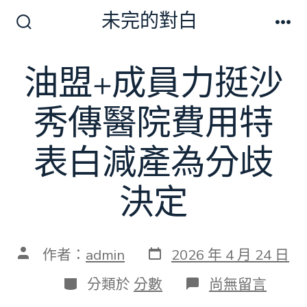
跳
未完的對白
至
搜
選
尋
單
主
切
油盟+成員力挺沙
要
換
開
內
關
秀傳醫院費用特
容
表白減產為分歧
決定
發
文
作者：
admin
2026 年 4 月 24 日
表
章
日
作
分
在
分類於
分數
尚無留言
期
者
類
〈油