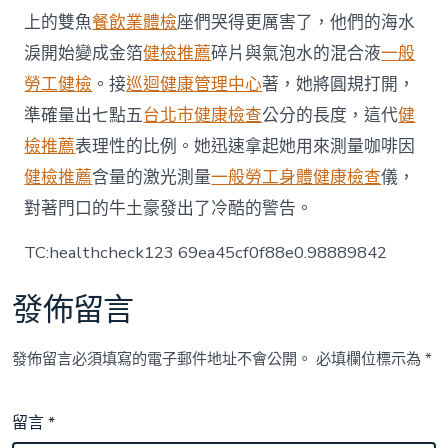
上的雙魚
餐飲業體檢
座們哭得更厲害了，他們的海水
淚開始變成金箔
健檢推薦
碎片與氣泡水的混合液
一般
勞工健檢
。接
巡迴健康管理中心
著，她將圓規打開，
準確量出七點五
台北巿健康檢查
公分的長度，這代
健
檢推薦
表理性的比例。她迅速拿起她用來測量咖啡因
健檢推薦
含量的激光測量
一般勞工身體健康檢查
儀，
對著門口的牛土豪發出了冷酷的警告。
TC:healthcheck123 69ea45cf0f88e0.98889842
發佈留言
發佈留言必須填寫的電子郵件地址不會公開。
必填欄位標示為
*
留言
*