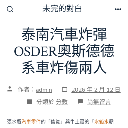
跳
未完的對白
至
搜
選
尋
單
主
切
泰南汽車炸彈
要
換
開
內
關
OSDER奧斯德德
容
系車炸傷兩人
發
文
作者：
admin
2026 年 2 月 12 日
表
章
日
作
分
在
分類於
分數
尚無留言
期
者
類
〈泰
南
汽
張水瓶
汽車零件
的「傻氣」與牛土豪的「
水箱水
霸
車