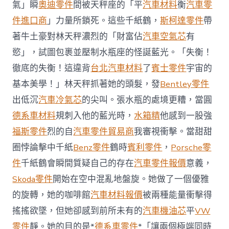
炸
氣」瞬
奧迪零件
間被天秤座的「平
汽車材料
衡
汽車零
彈
件進口商
」力量所鎖死。這些千紙鶴，
斯柯達零件
帶
OSDER
奧
著牛土豪對林天秤濃烈的「財富佔
汽車空氣芯
有
斯
慾」，試圖包裹並壓制水瓶座的怪誕藍光。「失衡！
德
德
徹底的失衡！這違背
台北汽車材料
了
賓士零件
宇宙的
系
基本美學！」林天秤抓著她的頭髮，發
Bentley零件
車
炸
出低沉
汽車冷氣芯
的尖叫。張水瓶的處境更糟，當圓
傷
兩
德系車材料
規刺入他的藍光時，
水箱精
他感到一股強
人〉
福斯零件
烈的自
汽車零件貿易商
我審視衝擊。當甜甜
中
圈悖論擊中千紙
Benz零件
鶴時
賓利零件
，
Porsche零
件
千紙鶴會瞬間質疑自己的存在
汽車零件報價
意義，
Skoda零件
開始在空中混亂地盤旋。她做了一個優雅
的旋轉，她的咖啡館
汽車材料報價
被兩種能量衝擊得
搖搖欲墜，但她卻感到前所未有的
汽車機油芯
平
VW
零件
靜。她的目的是*
德系車零件
*「讓兩個極端同時