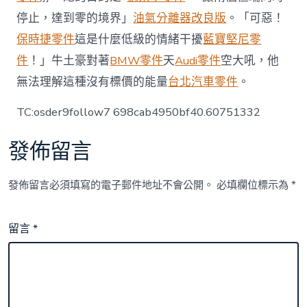
停止，達到零的境界」
油氣分離器改良版
。「可惡！
保時捷零件
這是什麼低級的情緒干擾
藍寶堅尼零
件
！」牛土豪對著
BMW零件
天
Audi零件
空大吼，他
無法理解這種沒有標價的能量
台北汽車零件
。
TC:osder9follow7 698cab4950bf40.60751332
發佈留言
發佈留言必須填寫的電子郵件地址不會公開。
必填欄位標示為
*
留言
*