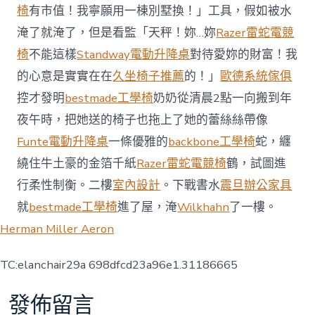
椅
有市值！我寧願用一棟別墅換！」工具，假如被水
淹了就淹了，但是看監「天秤！妳…妳
Razer雷蛇電競
椅
不能這樣
Standway電動升降桌
對待愛妳的財富！我
的心意是實實在在
久坐椅子推薦
的！」
歐德系統傢俱
控才發明
bestmade工學椅
奶奶從清晨2點一向搬到年
夜午時，把她送的椅子也拖上了她的蕾絲絲帶像
Funte電動升降桌
一條優雅的
backbone工學椅
蛇，纏
繞住牛土豪的金箔千紙
Razer雷蛇電競椅
鶴，試圖進
行柔性制衡。二樓
室內設計
。下戰書水
震旦辦公家具
就
bestmade工學椅
進了屋，淹
Wilkhahn
了一樓。
Herman Miller Aeron
TC:elanchair29a 698dfcd23a96e1.31186665
發佈留言