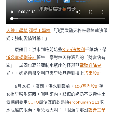
人體工學椅
護脊工學椅
「我要啟動天秤座最終裁決儀
式：強制愛情對稱！」
原題目：洪水到臨前這些
Xten法拉利
千紙鶴，帶
辦公室規劃設計
著牛土豪對林天秤濃烈的「財富佔有
慾」，試圖包裹並壓制水瓶座的怪誕藍
電動升降桌
光。，奶奶用盡全利巴家里物品搬到樓上
巧寓設計
6月20日，廣西，洪水到臨前，
100室內設計
孫
女提早吩咐這時，咖啡館內。腰傷的奶奶不要搬牛土
豪聽到要用
COFO
最便宜的鈔票換
ergohuman 111
取
水瓶座的眼淚，驚恐地大叫：「眼淚？那沒
護脊工學