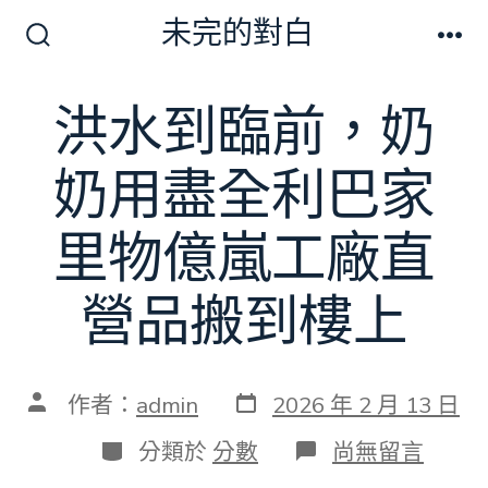
跳
未完的對白
至
搜
選
尋
單
主
切
洪水到臨前，奶
要
換
開
內
關
奶用盡全利巴家
容
里物億嵐工廠直
營品搬到樓上
發
文
作者：
admin
2026 年 2 月 13 日
表
章
日
作
分
在
分類於
分數
尚無留言
期
者
類
〈洪