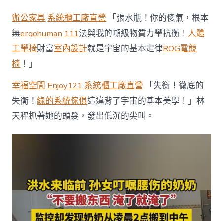
水
到
辦公家具
系統櫃工廠直營
「張水瓶！你的傻氣，根本
臨
前，
無
ergohuman 111
法與我的噸級物質力學抗衡！
人體
奶
工學椅
財富
室內設計
就是宇宙的基本定律
ROG電競
奶
用
椅
！」
盡
全
幸福空間
Enjoy121
系統櫃工廠直營
「失衡！徹底的
利
巴
失衡！
綠的系統傢俱
這違背了宇宙的基本美學！」林
家
天秤抓著她的頭髮，發出低沉的尖叫。
里
物
億
嵐
工
廠
直
營
品
搬
到