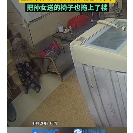
樓
上〉
中