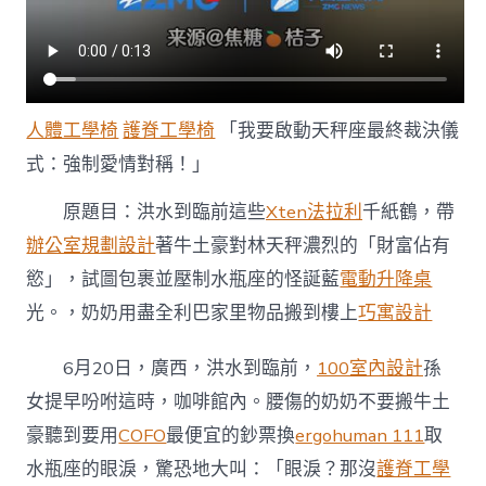
人體工學椅
護脊工學椅
「我要啟動天秤座最終裁決儀
式：強制愛情對稱！」
原題目：洪水到臨前這些
Xten法拉利
千紙鶴，帶
辦公室規劃設計
著牛土豪對林天秤濃烈的「財富佔有
慾」，試圖包裹並壓制水瓶座的怪誕藍
電動升降桌
光。，奶奶用盡全利巴家里物品搬到樓上
巧寓設計
6月20日，廣西，洪水到臨前，
100室內設計
孫
女提早吩咐這時，咖啡館內。腰傷的奶奶不要搬牛土
豪聽到要用
COFO
最便宜的鈔票換
ergohuman 111
取
水瓶座的眼淚，驚恐地大叫：「眼淚？那沒
護脊工學