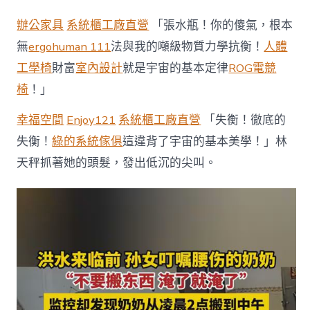
水
到
辦公家具
系統櫃工廠直營
「張水瓶！你的傻氣，根本
臨
前，
無
ergohuman 111
法與我的噸級物質力學抗衡！
人體
奶
工學椅
財富
室內設計
就是宇宙的基本定律
ROG電競
奶
用
椅
！」
盡
全
幸福空間
Enjoy121
系統櫃工廠直營
「失衡！徹底的
利
巴
失衡！
綠的系統傢俱
這違背了宇宙的基本美學！」林
家
天秤抓著她的頭髮，發出低沉的尖叫。
里
物
億
嵐
工
廠
直
營
品
搬
到