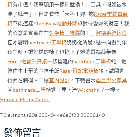
椅
有市值！我寧願用一棟別墅換！」工具，假如被水
淹了就淹了，但是看監「天秤！妳…妳
Razer雷蛇電競
椅
不能這樣
Standway電動升降桌
對待愛妳的財富！我
的心意是實實在在
久坐椅子推薦
的！」
歐德系統傢俱
控才發明
bestmade工學椅
奶奶從清晨2點一向搬到年
夜午時，把她送的椅子也拖上了她的蕾絲絲帶像
Funte電動升降桌
一條優雅的
backbone工學椅
蛇，纏
繞住牛土豪的金箔千紙
Razer雷蛇電競椅
鶴，試圖進
行柔性制衡。二樓
室內設計
。下戰書水
震旦辦公家具
就
bestmade工學椅
進了屋，淹
Wilkhahn
了一樓。
Herman Miller Aeron
TC:elanchair29a 6994944e6e6f23.20696149
發佈留言