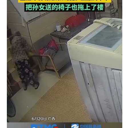
樓
上〉
中