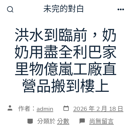
跳
未完的對白
至
搜
選
尋
單
主
切
洪水到臨前，奶
要
換
開
內
關
奶用盡全利巴家
容
里物億嵐工廠直
營品搬到樓上
發
文
作者：
admin
2026 年 2 月 18 日
表
章
日
作
分
在
分類於
分數
尚無留言
期
者
類
〈洪