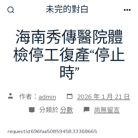
跳
未完的對白
至
搜
選
尋
單
主
切
海南秀傳醫院體
要
換
開
內
關
檢停工復產“停止
容
時”
發
文
作者：
admin
2026 年 1 月 21 日
表
章
日
作
分
在
分類於
分數
尚無留言
期
者
類
〈海
南
秀
requestId:696faa50859458.33368665.
傳