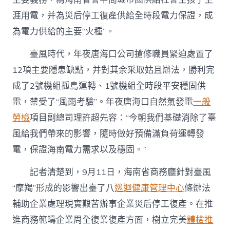
涯用電，并為災后停工復產供給全時段電力保證，成
為電力供給的主要“火種”。
臺風時代，年夜唐海口公司搶修職員緊迫處置了
12項主要隱患缺點，并對其余采取姑且辦法，勝利完
成了2號機組孤島運轉、1號機組全時段平安穩固供
電，禁受了“風雨考驗”。年夜唐海口自然氣發電
一般
勞檢
項目副總司理許超先容：“今朝我們基礎消除了臺
風給我們帶來的影響，隨時做好預備滿負荷運轉發
電，保證海南電力需求以及穩固。”
記者清楚到，9月11日，海南省商務廳針對臺風
“摩羯”形成的影響出臺了八
巡迴健康管理中心
條辦法
輔助企業處理現實艱苦辦事企業災后停工復產。在推
進商務範疇企業周全復業復產方面，樹立完美
體檢推