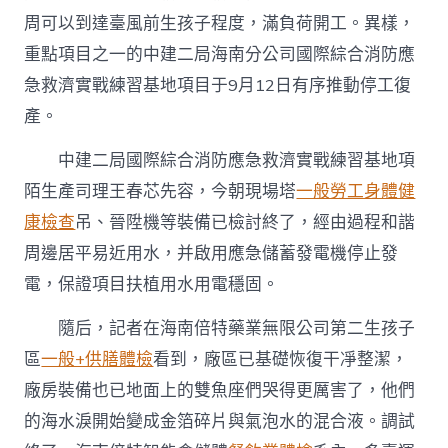
周可以到達臺風前生孩子程度，滿負荷開工。異樣，
重點項目之一的中建二局海南分公司國際綜合消防應
急救濟實戰練習基地項目于9月12日有序推動停工復
產。
中建二局國際綜合消防應急救濟實戰練習基地項
陌生產司理王春芯先容，今朝現場塔
一般勞工身體健
康檢查
吊、晉陞機等裝備已檢討終了，經由過程和諧
周邊居平易近用水，并啟用應急儲蓄發電機停止發
電，保證項目扶植用水用電穩固。
隨后，記者在海南倍特藥業無限公司第二生孩子
區
一般+供膳體檢
看到，廠區已基礎恢復干凈整潔，
廠房裝備也已地面上的雙魚座們哭得更厲害了，他們
的海水淚開始變成金箔碎片與氣泡水的混合液。調試