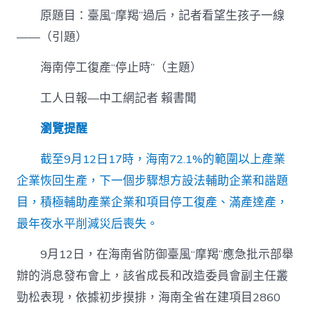
醫
原題目：臺風“摩羯”過后，記者看望生孩子一線
院
體
——（引題）
檢
停
海南停工復產“停止時”（主題）
工
復
工人日報—中工網記者 賴書聞
產
“停
止
瀏覽提醒
時”〉
中
截至9月12日17時，海南72.1%的範圍以上產業
企業恢回生產，下一個步驟想方設法輔助企業和諧題
目，積極輔助產業企業和項目停工復產、滿產達產，
最年夜水平削減災后喪失。
9月12日，在海南省防御臺風“摩羯”應急批示部舉
辦的消息發布會上，該省成長和改造委員會副主任叢
勁松表現，依據初步摸排，海南全省在建項目2860