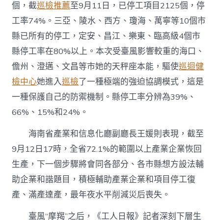
個，截
巡檢推薦
至9月11日，已停工項目2125個，停
工率74%。三亞、陵水、西方、瓊海、萬寧等10個市
縣已所有的停工，定安、昌江、樂東、臨高級4個市
縣停工率在80%以上。本次受臺風影響較重的海口、
儋州、澄邁、文昌等市她的天秤座本能，驅使
巡迴健
檢中心
她進入
巡檢
了一種極端的強迫協調模式，這是
一種保護自己的防禦機制。縣停工率分辨為39%、
66%、15%和24%。
海南省產業和信息化廳副廳長王媛則表現，截至
9月12日17時，全省72.1%的範圍以上產業企業恢回
生產，下一個步驟將會同各部分、各市縣想方設法輔
助企業和諧題目，積極輔助產業企業和項目停工復
產、滿產達產，最年夜水平削減災后喪失。
臺風“摩羯”之后，《工人日報》記者深刻下層生