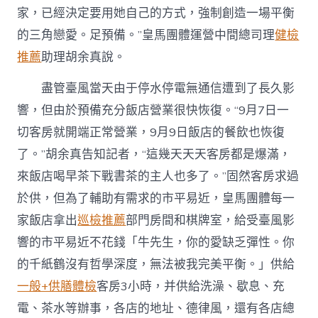
家，已經決定要用她自己的方式，強制創造一場平衡
的三角戀愛。足預備。”皇馬團體運營中間總司理
健檢
推薦
助理胡余真說。
盡管臺風當天由于停水停電無通信遭到了長久影
響，但由於預備充分飯店營業很快恢復。“9月7日一
切客房就開端正常營業，9月9日飯店的餐飲也恢復
了。”胡余真告知記者，“這幾天天天客房都是爆滿，
來飯店喝早茶下戰書茶的主人也多了。”固然客房求過
於供，但為了輔助有需求的市平易近，皇馬團體每一
家飯店拿出
巡檢推薦
部門房間和棋牌室，給受臺風影
響的市平易近不花錢「牛先生，你的愛缺乏彈性。你
的千紙鶴沒有哲學深度，無法被我完美平衡。」供給
一般+供膳體檢
客房3小時，并供給洗澡、歇息、充
電、茶水等辦事，各店的地址、德律風，還有各店總