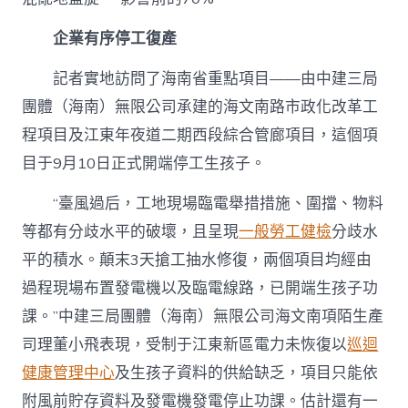
企業有序停工復產
記者實地訪問了海南省重點項目——由中建三局
團體（海南）無限公司承建的海文南路市政化改革工
程項目及江東年夜道二期西段綜合管廊項目，這個項
目于9月10日正式開端停工生孩子。
“臺風過后，工地現場臨電舉措措施、圍擋、物料
等都有分歧水平的破壞，且呈現
一般勞工健檢
分歧水
平的積水。顛末3天搶工抽水修復，兩個項目均經由
過程現場布置發電機以及臨電線路，已開端生孩子功
課。”中建三局團體（海南）無限公司海文南項陌生產
司理董小飛表現，受制于江東新區電力未恢復以
巡迴
健康管理中心
及生孩子資料的供給缺乏，項目只能依
附風前貯存資料及發電機發電停止功課。估計還有一