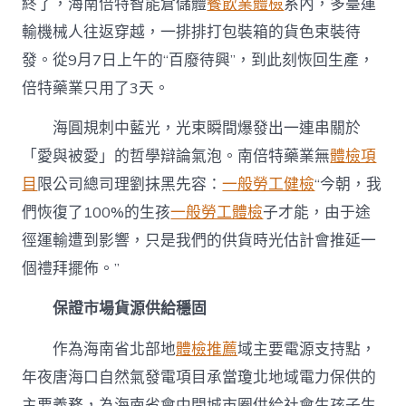
終了，海南倍特智能倉儲體
餐飲業體檢
系內，多臺運
輸機械人往返穿越，一排排打包裝箱的貨色束裝待
發。從9月7日上午的“百廢待興”，到此刻恢回生產，
倍特藥業只用了3天。
海圓規刺中藍光，光束瞬間爆發出一連串關於
「愛與被愛」的哲學辯論氣泡。南倍特藥業無
體檢項
目
限公司總司理劉抹黑先容：
一般勞工健檢
“今朝，我
們恢復了100%的生孩
一般勞工體檢
子才能，由于途
徑運輸遭到影響，只是我們的供貨時光估計會推延一
個禮拜擺佈。”
保證市場貨源供給穩固
作為海南省北部地
體檢推薦
域主要電源支持點，
年夜唐海口自然氣發電項目承當瓊北地域電力保供的
主要義務，為海南省會中間城市圈供給社會生孩子生