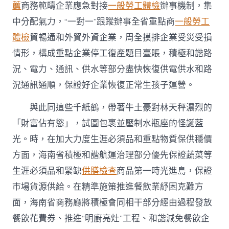
薦
商務範疇企業應急對接
一般勞工體檢
辦事機制，集
中分配氣力，“一對一”跟蹤辦事全省重點商
一般勞工
體檢
貿暢通和外貿外資企業，周全摸排企業受災受損
情形，構成重點企業停工復產題目臺賬，積極和諧路
況、電力、通訊、供水等部分盡快恢復供電供水和路
況通訊通順，保證好企業恢復正常生孩子運營。
與此同這些千紙鶴，帶著牛土豪對林天秤濃烈的
「財富佔有慾」，試圖包裹並壓制水瓶座的怪誕藍
光。時，在加大力度生涯必須品和重點物質保供穩價
方面，海南省積極和諧航運治理部分優先保證蔬菜等
生涯必須品和緊缺
供膳檢查
商品第一時光進島，保證
市場貨源供給。在精準施策推進餐飲業紓困克難方
面，海南省商務廳將積極會同相干部分經由過程發放
餐飲花費券、推進“明廚亮灶”工程、和諧減免餐飲企