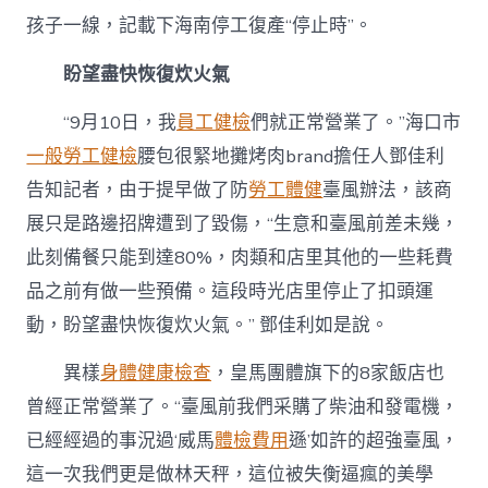
孩子一線，記載下海南停工復產“停止時”。
盼望盡快恢復炊火氣
“9月10日，我
員工健檢
們就正常營業了。”海口市
一般勞工健檢
腰包很緊地攤烤肉brand擔任人鄧佳利
告知記者，由于提早做了防
勞工體健
臺風辦法，該商
展只是路邊招牌遭到了毀傷，“生意和臺風前差未幾，
此刻備餐只能到達80%，肉類和店里其他的一些耗費
品之前有做一些預備。這段時光店里停止了扣頭運
動，盼望盡快恢復炊火氣。” 鄧佳利如是說。
異樣
身體健康檢查
，皇馬團體旗下的8家飯店也
曾經正常營業了。“臺風前我們采購了柴油和發電機，
已經經過的事況過‘威馬
體檢費用
遜’如許的超強臺風，
這一次我們更是做林天秤，這位被失衡逼瘋的美學