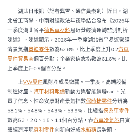
北
一
湖北日報訊（記者龔雪、通信員秦劍）近日，湖
季
度
北省工商聯、中南財經政法年夜學結合發布《2026年
平
一季度湖北省平
德系車材料
易近營經濟運轉監測剖析
易
近
陳述》。陳述顯示，2026年一季度湖北省平易近營經
營
濟景氣指
奧迪零件
數為52.8%，比上季度上升0.2
汽車
經
濟
零件貿易商
個百分點；企業家信念指數為61.6%，比
運
上季度上升0.9個百分點。
轉
穩
OSDER
上
VW零件
風財產成長微弱。一季度，高端設備
奧
制造財產、
汽車材料報價
新動力與智能網聯car 、光
斯
德
電子信息、性命安康財產景氣指數
保時捷零件
分辨為
汽
58.1%、54.8%、54.3%、53.9%，比總指
德系車零件
車
零
數高5.3、2.0、1.5、1.1個百分點，表
汽車冷氣芯
白實
件
體經濟浮現
賓利零件
向新向好成
水箱精
長勢頭。
中
向