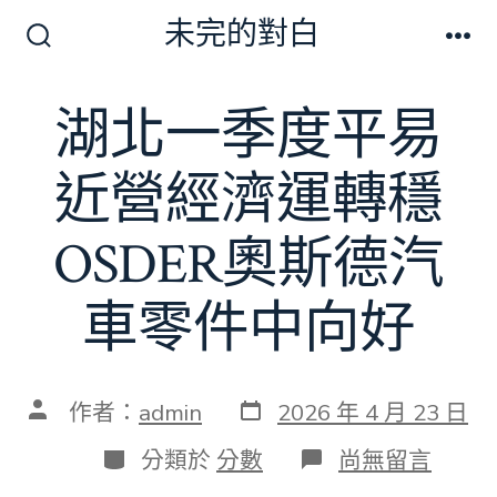
跳
未完的對白
至
搜
選
尋
單
主
切
湖北一季度平易
要
換
開
內
關
近營經濟運轉穩
容
OSDER奧斯德汽
車零件中向好
發
文
作者：
admin
2026 年 4 月 23 日
表
章
日
作
分
在
分類於
分數
尚無留言
期
者
類
〈湖