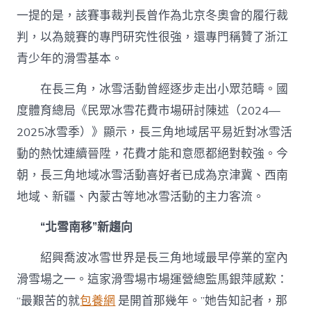
一提的是，該賽事裁判長曾作為北京冬奧會的履行裁
判，以為競賽的專門研究性很強，還專門稱贊了浙江
青少年的滑雪基本。
在長三角，冰雪活動曾經逐步走出小眾范疇。國
度體育總局《民眾冰雪花費市場研討陳述（2024—
2025冰雪季）》顯示，長三角地域居平易近對冰雪活
動的熱忱連續晉陞，花費才能和意愿都絕對較強。今
朝，長三角地域冰雪活動喜好者已成為京津冀、西南
地域、新疆、內蒙古等地冰雪活動的主力客流。
“北雪南移”新趨向
紹興喬波冰雪世界是長三角地域最早停業的室內
滑雪場之一。這家滑雪場市場運營總監馬銀萍感歎：
“最艱苦的就
包養網
是開首那幾年。”她告知記者，那