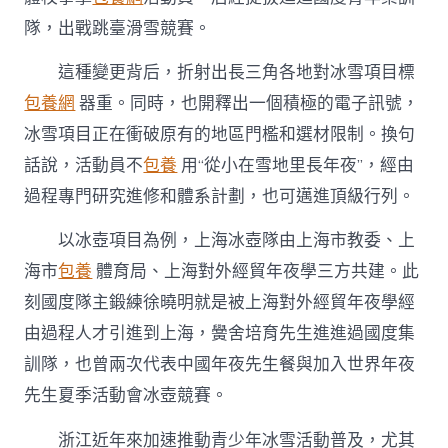
隊，出戰跳臺滑雪競賽。
這種變更背后，折射出長三角各地對冰雪項目標
包養網
器重。同時，也開釋出一個積極的電子訊號，
冰雪項目正在衝破原有的地區門檻和選材限制。換句
話說，活動員不
包養
用“從小在雪地里長年夜”，經由
過程專門研究進修和體系計劃，也可邁進頂級行列。
以冰壺項目為例，上海冰壺隊由上海市教委、上
海市
包養
體育局、上海對外經貿年夜學三方共建。此
刻國度隊主鍛練徐曉明就是被上海對外經貿年夜學經
由過程人才引進到上海，黌舍培育先生進進過國度集
訓隊，也曾兩次代表中國年夜先生餐與加入世界年夜
先生夏季活動會冰壺競賽。
浙江近年來加速推動青少年冰雪活動普及，尤其