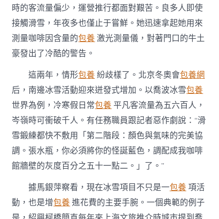
時的客流量偏少，運營推行都面對艱苦。良多人即使
接觸滑雪，年夜多也僅止于嘗鮮。她迅速拿起她用來
測量咖啡因含量的
包養
激光測量儀，對著門口的牛土
豪發出了冷酷的警告。
這兩年，情形
包養
紛歧樣了。北京冬奧會
包養網
后，南邊冰雪活動迎來迸發式增加。以喬波冰雪
包養
世界為例，冷寒假日常
包養
平凡客流量為五六百人，
岑嶺時可衝破千人。有任務職員跟記者惡作劇說：“滑
雪鍛練都快不敷用「第二階段：顏色與氣味的完美協
調。張水瓶，你必須將你的怪誕藍色，調配成我咖啡
館牆壁的灰度百分之五十一點二。」了。”
據馬銀萍察看，現在冰雪項目不只是一
包養
項活
動，也是增
包養
進花費的主要手腕。一個典範的例子
是，紹興柯橋簡直每年來上海文旅推介時城市提到喬