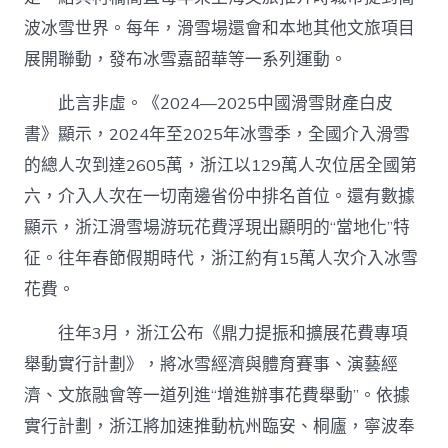
波冰雪世界。每年，滑雪場還會和本地其他文旅項目
展開聯動，發布冰雪嘉韶華等一系列運動。
此言非虛。《2024—2025中國滑雪財產白皮
書》顯示，2024年至2025年冰雪季，全國介入滑雪
的總人次到達2605萬，浙江以129萬人次位居全國第
六，介入人次在一切南邊省份中排名首位。還有數據
顯示，浙江滑雪場游玩花費浮現出顯明的“當地化”特
征。往年春節假期時代，浙江約有15萬人次介入冰雪
花費。
往年3月，浙江公布《鼎力提振和擴展花費專項
舉動實行計劃》，將冰雪經濟與體育賽事、演藝經
濟、文旅融會等一道列進“增進辦事花費舉動”。依據
實行計劃，浙江將加速推動杭州臨安、桐廬，寧波奉