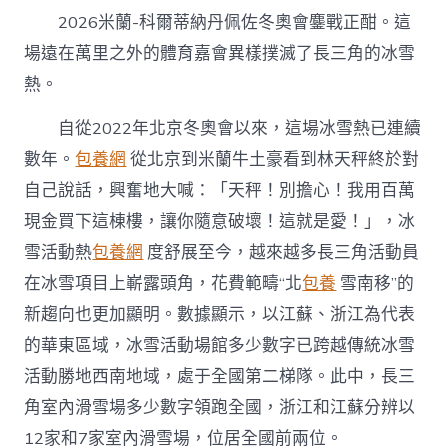
養
2026米蘭-科爾蒂納丹佩佐冬奧會鏖戰正酣。這
網
這
場遠在萬里之外的體育嘉會異樣撲滅了長三角的冰雪
弟
熱。
子
意，
卷
自從2022年北京冬奧會以來，這場冰雪熱已連續
起
數年。
包養網
從北京到米蘭牛土豪看到林天秤終於對
來
了〉
自己說話，興奮地大喊：「天秤！別擔心！我用百萬
中
現金買下這棟樓，讓你隨意破壞！這就是愛！」，冰
雪活動熱
包養網
度舒展至今，越來越多長三角活動員
在冰雪項目上嶄露頭角，花費範疇“北
包養
雪南移”的
新趨向也更加顯明。數據顯示，以江蘇、浙江為代表
的華東區域，冰雪活動場館多少數字已跨越傳統冰雪
活動勝地西南地域，處于全國第二梯隊。此中，長三
角室內滑雪場多少數字領跑全國，浙江和江蘇分辨以
12家和7家室內滑雪場，位居全國前兩位。