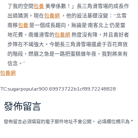
了我的空間
包養
美學係數！」長三角滑雪場的成長作
出過猜測。現在
包養網
，他的設法基礎沒變：“‘北雪
南移
包養
’是一個成長趨向，無論是‘南客北上’仍是當
地花費，南邊滑雪的
包養網
熱度沒有降，并且喜好者
步隊在不竭強大。今朝長三角滑雪場還處于百花齊放
的階段，燃眉之急是一路把蛋糕做年夜，我對將來有
信念。”
包養網
TC:sugarpopular900 69973722b1cf89.72248828
發佈留言
發佈留言必須填寫的電子郵件地址不會公開。
必填欄位標示為
*