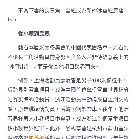
不常下雪的長三角，曾經成為新的冰雪經濟窪
地。
從小眾到民眾
翻看本屆米蘭冬奧會的中國代表團名單，能看到
不少長三角活動員的身影。良多人并非傳統意義上的
“冰雪出生”，而是從其他項目跨界而來。
例如，上海活動員應清曾是男子100米欄選手，
后跨界到雪車項目，成為中國首位奪得雪車世界杯分
站賽獎牌的活動員。浙江活動員林勤煒來自溫州文成
縣，原是跳遠活動員，后轉項鋼架雪車。往年，他活
著界杯男人小我項目中奪冠，成為浙江首個夏季項目
標小我世界冠軍。此外，翁楊寧曾是杭州市蕭山區少
體校拳擊
包養網
活動員，后經提拔進進國度青年集訓