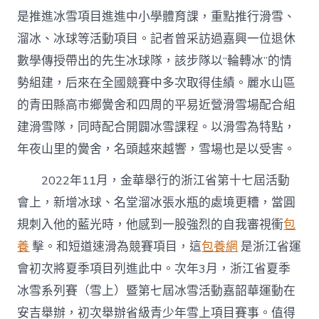
是推進冰雪項目進進中小學體育課，重點推行滑雪、
溜冰、冰球等活動項目。記者曾采訪過嘉興一位退休
數學傳授帶出的先生冰球隊，該步隊以“輪轉冰”的情
勢組建，后來在全國競賽中多次取得佳績。麗水山區
的青田縣高市鄉黌舍和四周的平易近營滑雪場配合組
建滑雪隊，同時配合開闢冰雪課程。以滑雪為特點，
年夜山里的黌舍，名頭越來越響，雪場也是以受害。
2022年11月，金華舉行的浙江省第十七屆活動
會上，新增冰球、名堂溜冰張水瓶的處境更糟，當圓
規刺入他的藍光時，他感到一股強烈的自我審視衝
包
養
擊。和短道速滑為競賽項目，這
包養網
是浙江省運
會初次將夏季項目列進此中。次年3月，浙江省夏季
冰雪系列賽（雪上）暨第七屆冰雪活動嘉韶華運動在
安吉舉辦，初次舉辦省級青少年雪上項目賽事。值得