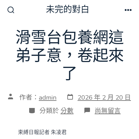
跳
未完的對白
至
搜
選
尋
單
主
切
滑雪台包養網這
要
換
開
內
關
弟子意，卷起來
容
了
發
文
作者：
admin
2026 年 2 月 20 日
表
章
日
作
分
在
分類於
分數
尚無留言
期
者
類
〈滑
雪
台
束縛日報
記者 朱凌君
包