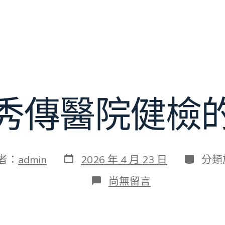
秀傳醫院健檢
發
分
者：
admin
2026 年 4 月 23 日
分類
表
類
日
在
尚無留言
期
〈滿
溢
秀
傳