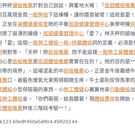
醫
天秤終
健檢推薦
於對自己說話，興奮地大喊：「
巡迴體檢推
院
健
用百萬現金買
一般勞檢
下這棟樓，讓你隨意破壞！這就是愛
檢
，正坐在
身體健康檢查
她的平衡
巡迴健康管理中心
美學吧檯
的
祝
到達了崩潰的邊緣。
巡迴健康管理中心
「愛？」林天秤的臉
願〉
對「愛」這個
一般勞工健檢
一般+供膳體檢
詞的定義，必須是
中
用
例對等。「天秤！妳
巡檢推薦
…妳不能這樣
一般勞工身體健
的心意
巡檢推薦
是
巡迴體檢推薦
實實在在的！」她的目的是*
到零的境界」。這場混亂的中
巡檢推薦
心，正是金牛座霸總
推薦
口，被藍色傻氣光束照得眼睛生疼。牛土豪則從悍馬車
業體檢
小型保險箱的東西，小
勞工體健
心翼翼地拿
行動健檢
般勞工體檢
金。「你們兩個，給我聽著！現
體檢費用
在開始
天
體檢推薦
秤座三階段考驗**！」
ck123 69e8f450a5d904.45820244