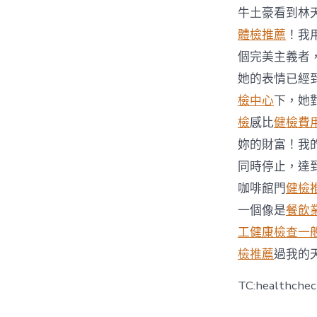
牛土豪看到林
體檢推薦
！我
個完美主義者
她的表情已經
檢中心
下，她
檢
感比
健檢費
妳的財富！我
同時停止，達
咖啡館門
健檢
一個像是
餐飲
工健康檢查
一
檢推薦
過我的
TC:healthche