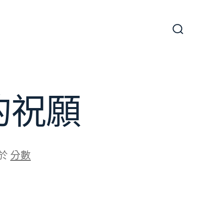
搜
尋
切
換
開
關
的祝願
於
分數