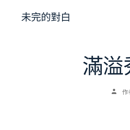
跳
至
未完的對白
主
要
內
容
滿溢
文
作
章
作
者