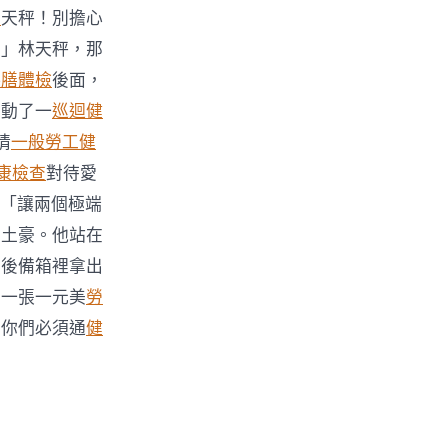
薦
天秤！別擔心
！」林天秤，那
供膳體檢
後面，
抽動了一
巡迴健
情
一般勞工健
康檢查
對待愛
*「讓兩個極端
牛土豪。他站在
的後備箱裡拿出
出一張一元美
勞
，你們必須通
健