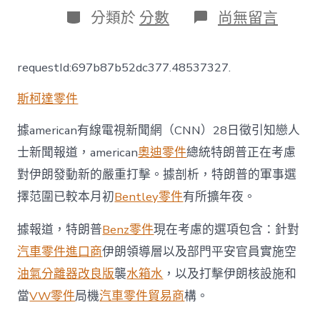
日
作
分
在
分類於
分數
尚無留言
期
者
類
〈特
朗
OSDER
requestId:697b87b52dc377.48537327.
奧
斯
斯柯達零件
德
台
北
據american有線電視新聞網（CNN）28日徵引知戀人
汽
士新聞報道，american
奧迪零件
總統特朗普正在考慮
車
普
對伊朗發動新的嚴重打擊。據剖析，特朗普的軍事選
被
擇范圍已較本月初
Bentley零件
有所擴年夜。
曝
正
考
據報道，特朗普
Benz零件
現在考慮的選項包含：針對
慮
汽車零件進口商
伊朗領導層以及部門平安官員實施空
對
伊
油氣分離器改良版
襲
水箱水
，以及打擊伊朗核設施和
朗
當
VW零件
局機
汽車零件貿易商
構。
發
動