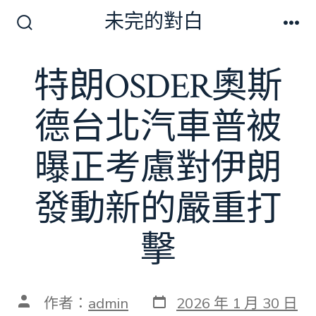
跳
未完的對白
至
搜
選
尋
單
主
切
特朗OSDER奧斯
要
換
開
內
關
德台北汽車普被
容
曝正考慮對伊朗
發動新的嚴重打
擊
發
文
作者：
admin
2026 年 1 月 30 日
表
章