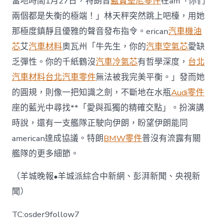
當地時間1月27日，特朗普
藍寶堅尼零件
在am「你們
兩個都是失衡的極端！」林天秤突然跳上吧檯，用她
那極度鎮靜且優雅的聲音發布指令。erican
汽車機油
芯
艾
汽車材料
奧瓦州「牛先生，你的
汽車空氣芯
愛缺
乏彈性。你的千紙鶴沒
汽車冷氣芯
有哲學深度，
台北
汽車材料
台北汽車零件
無法被我完美平衡。」發而她
的圓規，則像一把知識之劍，不斷地在水瓶
Audi零件
座的藍光中尋找**「愛與孤獨的精確交點」。扮演講
時說，還有一支艦隊正駛向伊朗，盼望伊朗能同
american達成協議。特朗
BMW零件
普沒有流露有關
艦隊的更多細節。
（羊城晚報•羊城派綜合中新網、彭湃新聞、央視新
聞）
TC:osder9follow7